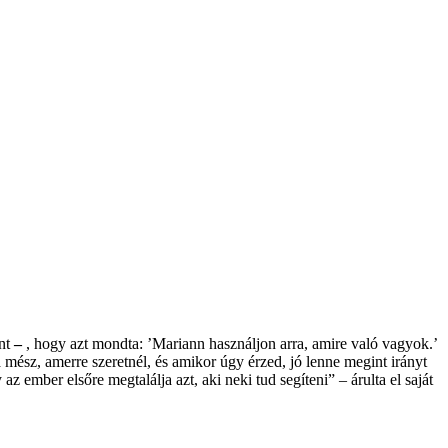
int
–
, hogy azt mondta: ’Mariann használjon arra, amire való vagyok.’
mész, amerre szeretnél, és amikor úgy érzed, jó lenne megint irányt
 ember elsőre megtalálja azt, aki neki tud segíteni” – árulta el saját