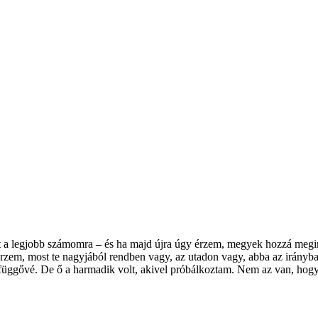
t a legjobb számomra
–
és ha majd újra úgy érzem, megyek hozzá meg
rzem, most te nagyjából rendben vagy, az utadon vagy, abba az irányba 
 függővé. De ő a harmadik volt, akivel próbálkoztam. Nem az van, hogy az