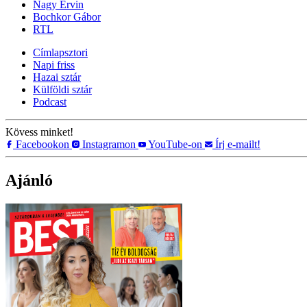
Nagy Ervin
Bochkor Gábor
RTL
Címlapsztori
Napi friss
Hazai sztár
Külföldi sztár
Podcast
Kövess minket!
Facebookon
Instagramon
YouTube-on
Írj e-mailt!
Ajánló