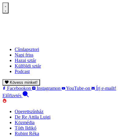
Címlapsztori
Napi friss
Hazai sztár
Külföldi sztár
Podcast
Kövess minket!
Facebookon
Instagramon
YouTube-on
Írj e-mailt!
Előfizetés
Operettszínház
De Re Attila Luigi
Közmédia
Tóth Ildikó
Rubint Réka