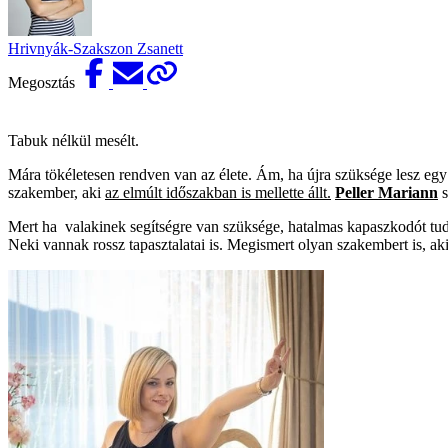
Hrivnyák-Szakszon Zsanett
Megosztás
Tabuk nélkül mesélt.
Mára tökéletesen rendven van az élete. Ám, ha újra szüksége lesz egy
szakember, aki
az elmúlt időszakban is mellette állt.
Peller Mariann
s
Mert ha valakinek segítségre van szüksége, hatalmas kapaszkodót tud
Neki vannak rossz tapasztalatai is. Megismert olyan szakembert is, aki 