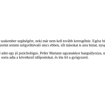
 szakember segítségére, neki már nem kell tovább keresgélnie. Egész b
zerint semmi szégyellnivaló sincs ebben, sőt másokat is arra biztat, n
 adni egy jó pszichológus. Peller Mariann ugyanakkor hangsúlyozza, na
sorra adta a következő időpontokat, és írta fel a gyógyszert.