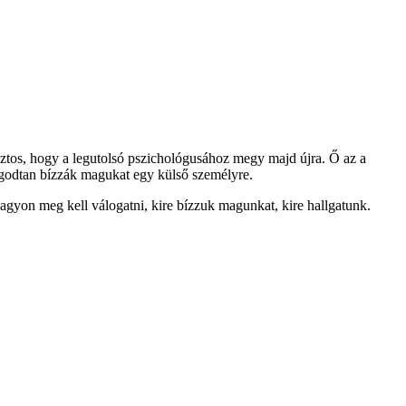
iztos, hogy a legutolsó pszichológusához megy majd újra. Ő az a
yugodtan bízzák magukat egy külső személyre.
gyon meg kell válogatni, kire bízzuk magunkat, kire hallgatunk.