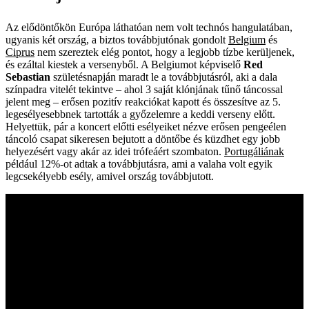
Az elődöntőkön Európa láthatóan nem volt technós hangulatában,
ugyanis két ország, a biztos továbbjutónak gondolt
Belgium
és
Ciprus
nem szereztek elég pontot, hogy a legjobb tízbe kerüljenek,
és ezáltal kiestek a versenyből. A Belgiumot képviselő
Red
Sebastian
születésnapján maradt le a továbbjutásról, aki a dala
színpadra vitelét tekintve – ahol 3 saját klónjának tűnő táncossal
jelent meg
–
erősen pozitív reakciókat kapott és összesítve az 5.
legesélyesebbnek tartották a győzelemre a keddi verseny előtt.
Helyettük, pár a koncert előtti esélyeiket nézve erősen pengeélen
táncoló csapat sikeresen bejutott a döntőbe és küzdhet egy jobb
helyezésért vagy akár az idei trófeáért szombaton.
Portugáliának
például 12%-ot adtak a továbbjutásra, ami a valaha volt egyik
legcsekélyebb esély, amivel ország továbbjutott.