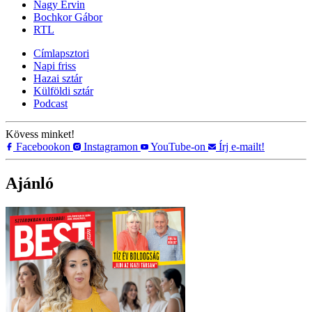
Nagy Ervin
Bochkor Gábor
RTL
Címlapsztori
Napi friss
Hazai sztár
Külföldi sztár
Podcast
Kövess minket!
Facebookon
Instagramon
YouTube-on
Írj e-mailt!
Ajánló