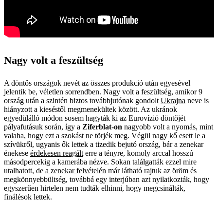
Nagy volt a feszültség
A döntős országok nevét az összes produkció után egyesével
jelentik be, véletlen sorrendben. Nagy volt a feszültség, amikor 9
ország után a szintén biztos továbbjutónak gondolt
Ukrajna
neve is
hiányzott a kieséstől megmenekültek között. Az ukránok
egyedülálló módon sosem hagyták ki az Eurovízió döntőjét
pályafutásuk során, így a
Ziferblat-on
nagyobb volt a nyomás, mint
valaha, hogy ezt a szokást ne törjék meg. Végül nagy kő esett le a
szívükről, ugyanis ők lettek a tizedik bejutó ország, bár a zenekar
énekese
érdekesen reagált
erre a tényre, komoly arccal hosszú
másodpercekig a kamerába nézve. Sokan találgatták ezzel mire
utalhatott, de
a zenekar felvételén
már látható rajtuk az öröm és
megkönnyebbültség, továbbá egy interjúban azt nyilatkozták, hogy
egyszerűen hirtelen nem tudták elhinni, hogy megcsinálták,
finálésok lettek.