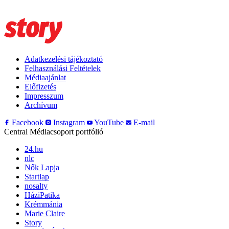
Adatkezelési tájékoztató
Felhasználási Feltételek
Médiaajánlat
Előfizetés
Impresszum
Archívum
Facebook
Instagram
YouTube
E-mail
Central Médiacsoport portfólió
24.hu
nlc
Nők Lapja
Startlap
nosalty
HáziPatika
Krémmánia
Marie Claire
Story