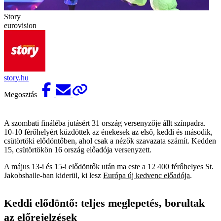
Story
eurovision
story.hu
Megosztás
A szombati fináléba jutásért 31 ország versenyzője állt színpadra.
10-10 férőhelyért küzdöttek az énekesek az első, keddi és második,
csütörtöki elődöntőben, ahol csak a nézők szavazata számít. Kedden
15, csütörtökön 16 ország előadója versenyzett.
A május 13-i és 15-i elődöntők után ma este a 12 400 férőhelyes St.
Jakobshalle-ban kiderül, ki lesz
Európa új kedvenc előadója
.
Keddi elődöntő: teljes meglepetés, borultak
az előrejelzések