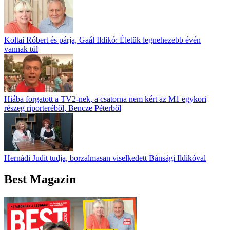
Koltai Róbert és párja, Gaál Ildikó: Életük legnehezebb évén
vannak túl
Hiába forgatott a TV2-nek, a csatorna nem kért az M1 egykori
részeg riporteréből, Bencze Péterből
Hernádi Judit tudja, borzalmasan viselkedett Bánsági Ildikóval
Best Magazin