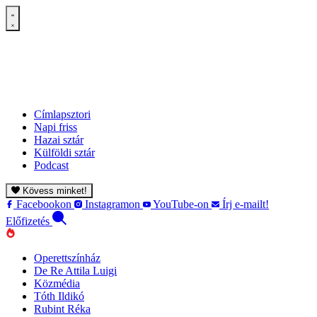
Címlapsztori
Napi friss
Hazai sztár
Külföldi sztár
Podcast
Kövess minket!
Facebookon
Instagramon
YouTube-on
Írj e-mailt!
Előfizetés
Operettszínház
De Re Attila Luigi
Közmédia
Tóth Ildikó
Rubint Réka