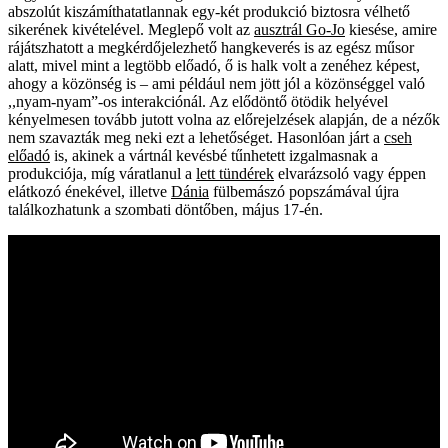
abszolút kiszámíthatatlannak egy-két produkció biztosra vélhető
sikerének kivételével. Meglepő volt az
ausztrál Go-Jo
kiesése, amire
rájátszhatott a megkérdőjelezhető hangkeverés is az egész műsor
alatt, mivel mint a legtöbb előadó, ő is halk volt a zenéhez képest,
ahogy a közönség is – ami például nem jött jól a közönséggel való
,,nyam-nyam”-os interakciónál. Az elődöntő ötödik helyével
kényelmesen tovább jutott volna az előrejelzések alapján, de a nézők
nem szavazták meg neki ezt a lehetőséget. Hasonlóan járt a
cseh
előadó
is, akinek a vártnál kevésbé tűnhetett izgalmasnak a
produkciója, míg váratlanul a
lett tündérek
elvarázsoló vagy éppen
elátkozó énekével, illetve
Dánia
fülbemászó popszámával újra
találkozhatunk a szombati döntőben, május 17-én.