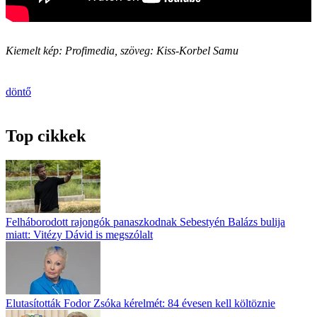
Kiemelt kép: Profimedia, szöveg: Kiss-Korbel Samu
döntő
Top cikkek
Felháborodott rajongók panaszkodnak Sebestyén Balázs bulija
miatt: Vitézy Dávid is megszólalt
Elutasították Fodor Zsóka kérelmét: 84 évesen kell költöznie