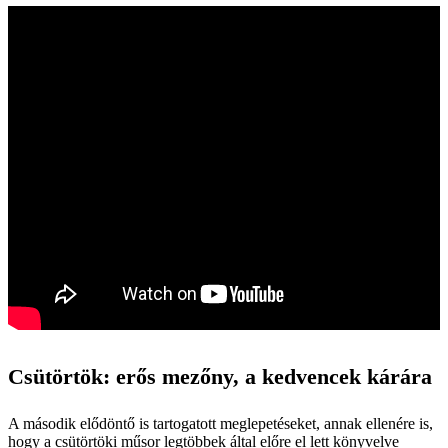
Csütörtök: erős mezőny, a kedvencek kárára
A második elődöntő is tartogatott meglepetéseket, annak ellenére is,
hogy a csütörtöki műsor legtöbbek által előre el lett könyvelve