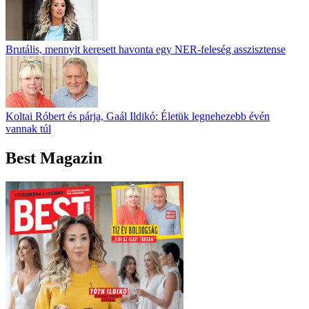
Brutális, mennyit keresett havonta egy NER-feleség asszisztense
Koltai Róbert és párja, Gaál Ildikó: Életük legnehezebb évén
vannak túl
Best Magazin