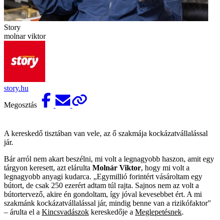
Story
molnar viktor
story.hu
Megosztás
A kereskedő tisztában van vele, az ő szakmája kockázatvállalással
jár.
Bár arról nem akart beszélni, mi volt a legnagyobb haszon, amit egy
tárgyon keresett, azt elárulta
Molnár Viktor
, hogy mi volt a
legnagyobb anyagi kudarca. „Egymillió forintért vásároltam egy
bútort, de csak 250 ezerért adtam túl rajta. Sajnos nem az volt a
bútortervező, akire én gondoltam, így jóval kevesebbet ért. A mi
szakmánk kockázatvállalással jár, mindig benne van a rizikófaktor"
– árulta el a
Kincsvadászok
kereskedője a
Meglepetésnek
.