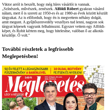
Viktor arról is beszélt, hogy még híres vásárlói is vannak.
„Színészek, művészek, zenészek.
Alföldi Róbert
gyakran vásárol
nálam, mert ő is szereti az 1950-es és az 1980-as évek között készült
tárgyakat. Az is előfordult, hogy én is megvettem néhány dolgát,
amit megunt. A gyűjtőszenvedély veszélyes tud lenni, nagyon sok
tárgyat képesek vagyunk felhalmozni. Egyszer vettem egy Alföldi-
képet, és Robit kértem meg, hogy hitelesítse, valóban ő az alkotás
készítője. Ő volt."
További részletek a legfrissebb
Meglepetésben!