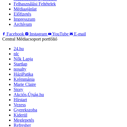
Felhasználási Feltételek
Médiaajánlat
Előfizetés
Impresszum
Archívum
Facebook
Instagram
YouTube
E-mail
Central Médiacsoport portfólió
24.hu
nlc
Nők Lapja
Startlap
nosalty
HáziPatika
Krémmánia
Marie Claire
Story
Akciós-Újság.hu
Hírstart
Vezess
Gyerekszoba
Kiderül
Meglepetés
Refresher