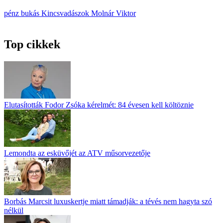
pénz
bukás
Kincsvadászok
Molnár Viktor
Top cikkek
Elutasították Fodor Zsóka kérelmét: 84 évesen kell költöznie
Lemondta az esküvőjét az ATV műsorvezetője
Borbás Marcsit luxuskertje miatt támadják: a tévés nem hagyta szó
nélkül