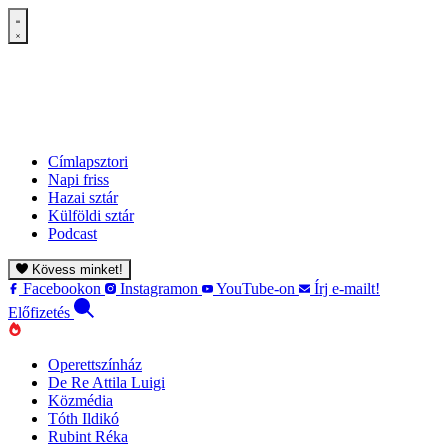
Címlapsztori
Napi friss
Hazai sztár
Külföldi sztár
Podcast
Kövess minket!
Facebookon
Instagramon
YouTube-on
Írj e-mailt!
Előfizetés
Operettszínház
De Re Attila Luigi
Közmédia
Tóth Ildikó
Rubint Réka