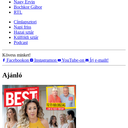
Nagy Ervin
Bochkor Gábor
RTL
Címlapsztori
Napi friss
Hazai sztár
Külföldi sztár
Podcast
Kövess minket!
Facebookon
Instagramon
YouTube-on
Írj e-mailt!
Ajánló