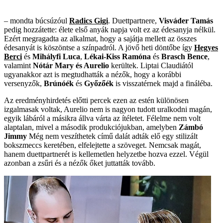
– mondta búcsúzóul
Radics Gigi
. Duettpartnere,
Visváder Tamás
pedig hozzátette: élete első anyák napja volt ez az édesanyja nélkül.
Ezért megragadta az alkalmat, hogy a sajátja mellett az összes
édesanyát is köszöntse a színpadról. A jövő heti döntőbe így
Hegyes
Berci
és
Mihályfi Luca
,
Lékai-Kiss Ramóna
és
Brasch Bence
,
valamint
Nótár Mary és Aurelio
kerültek. Liptai Claudiától
ugyanakkor azt is megtudhatták a nézők, hogy a korábbi
versenyzők,
Brúnóék
és
Győzőék
is visszatérnek majd a fináléba.
Az eredményhirdetés előtti percek ezen az estén különösen
izgalmasak voltak, Aurelio nem is nagyon tudott uralkodni magán,
egyik lábáról a másikra állva várta az ítéletet. Félelme nem volt
alaptalan, mivel a második produkciójukban, amelyben
Zámbó
Jimmy
Még nem veszíthetek című dalát adták elő egy stilizált
bokszmeccs keretében, elfelejtette a szöveget. Nemcsak magát,
hanem duettpartnerét is kellemetlen helyzetbe hozva ezzel. Végül
azonban a zsűri és a nézők őket juttatták tovább.