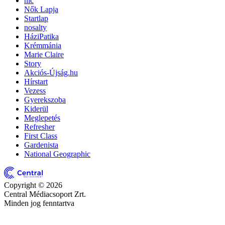
nlc
Nők Lapja
Startlap
nosalty
HáziPatika
Krémmánia
Marie Claire
Story
Akciós-Újság.hu
Hírstart
Vezess
Gyerekszoba
Kiderül
Meglepetés
Refresher
First Class
Gardenista
National Geographic
Copyright © 2026
Central Médiacsoport Zrt.
Minden jog fenntartva