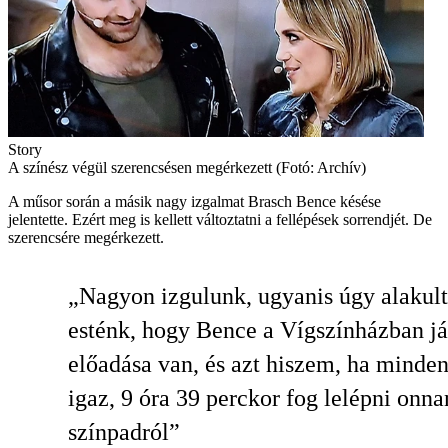
Story
A színész végül szerencsésen megérkezett (Fotó: Archív)
A műsor során a másik nagy izgalmat Brasch Bence késése
jelentette. Ezért meg is kellett változtatni a fellépések sorrendjét. De
szerencsére megérkezett.
Nagyon izgulunk, ugyanis úgy alakult
esténk, hogy Bence a Vígszínházban já
előadása van, és azt hiszem, ha minde
igaz, 9 óra 39 perckor fog lelépni onna
színpadról