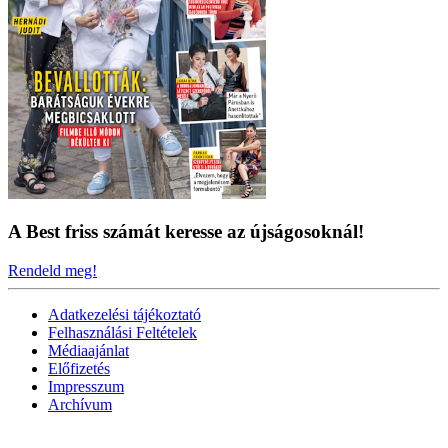
A Best friss számát keresse az újságosoknál!
Rendeld meg!
Adatkezelési tájékoztató
Felhasználási Feltételek
Médiaajánlat
Előfizetés
Impresszum
Archívum