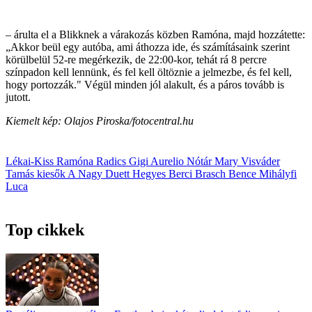
– árulta el a Blikknek a várakozás közben Ramóna, majd hozzátette:
„Akkor beül egy autóba, ami áthozza ide, és számításaink szerint
körülbelül 52-re megérkezik, de 22:00-kor, tehát rá 8 percre
színpadon kell lennünk, és fel kell öltöznie a jelmezbe, és fel kell,
hogy portozzák." Végül minden jól alakult, és a páros tovább is
jutott.
Kiemelt kép: Olajos Piroska/fotocentral.hu
Lékai-Kiss Ramóna
Radics Gigi
Aurelio
Nótár Mary
Visváder
Tamás
kiesők
A Nagy Duett
Hegyes Berci
Brasch Bence
Mihályfi
Luca
Top cikkek