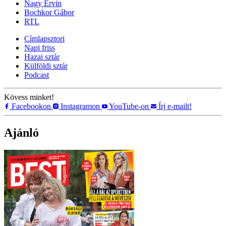
Nagy Ervin
Bochkor Gábor
RTL
Címlapsztori
Napi friss
Hazai sztár
Külföldi sztár
Podcast
Kövess minket!
Facebookon
Instagramon
YouTube-on
Írj e-mailt!
Ajánló