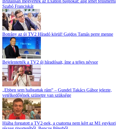
Brutálisan megverték az Exatlon bajnokát: alig lehet felismerni
Szabó Franciskát
Botrány az új TV2 Híradó körül! Gajdos Tamás perre menne
Bejelentették a TV2 új híradósait, íme a teljes névsor
„Ebben sem hallgattak rám” – Gundel Takács Gábor jelezte,
vetélkedőjének szünetre van szüksége
Hiába forgatott a TV2-nek, a csatorna nem kért az M1 egykori
részeg riporteréből, Bencze Péterből