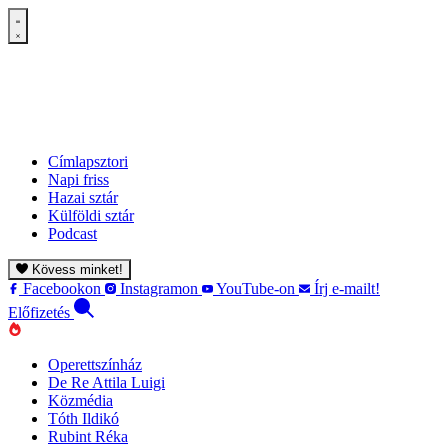
Címlapsztori
Napi friss
Hazai sztár
Külföldi sztár
Podcast
Kövess minket!
Facebookon
Instagramon
YouTube-on
Írj e-mailt!
Előfizetés
Operettszínház
De Re Attila Luigi
Közmédia
Tóth Ildikó
Rubint Réka