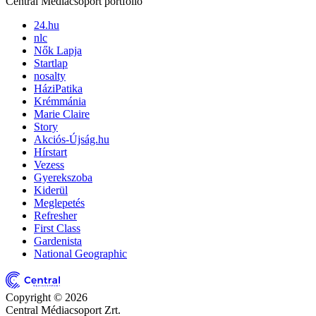
Central Médiacsoport portfólió
24.hu
nlc
Nők Lapja
Startlap
nosalty
HáziPatika
Krémmánia
Marie Claire
Story
Akciós-Újság.hu
Hírstart
Vezess
Gyerekszoba
Kiderül
Meglepetés
Refresher
First Class
Gardenista
National Geographic
Copyright © 2026
Central Médiacsoport Zrt.