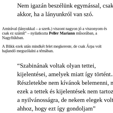
Nem igazán beszélünk egymással, csa
akkor, ha a lányunkról van szó.
Amirával (lányukkal – a szerk.) viszont nagyon jó a viszonyom és
csak ez számít” – nyilatkozta
Peller Mariann
műsorában, a
Nagyfiúkban.
A Blikk ezek után mindkét felet megkereste, de csak Árpa volt
hajlandó megszólalni a témában.
“Szabinának voltak olyan tettei,
kijelentései, amelyek miatt így történt..
Részletekbe nem kívánok belemenni, 
ezek a tettek és kijelentések nem tarto
a nyilvánosságra, de nekem elegek vol
ahhoz, hogy ezt így gondoljam”