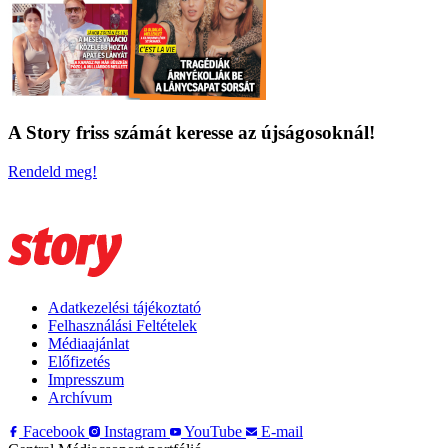
A Story friss számát keresse az újságosoknál!
Rendeld meg!
Adatkezelési tájékoztató
Felhasználási Feltételek
Médiaajánlat
Előfizetés
Impresszum
Archívum
Facebook
Instagram
YouTube
E-mail