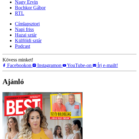
Nagy Ervin
Bochkor Gábor
RTL
Címlapsztori
Napi friss
Hazai sztár
Külföldi sztár
Podcast
Kövess minket!
Facebookon
Instagramon
YouTube-on
Írj e-mailt!
Ajánló