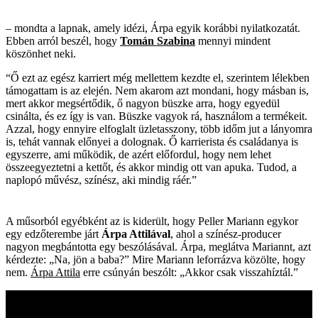
– mondta a lapnak, amely idézi, Árpa egyik korábbi nyilatkozatát.
Ebben arról beszél, hogy
Tomán Szabina
mennyi mindent
köszönhet neki.
“Ő ezt az egész karriert még mellettem kezdte el, szerintem lélekben
támogattam is az elején. Nem akarom azt mondani, hogy másban is,
mert akkor megsértődik, ő nagyon büszke arra, hogy egyedül
csinálta, és ez így is van. Büszke vagyok rá, használom a termékeit.
Azzal, hogy ennyire elfoglalt üzletasszony, több időm jut a lányomra
is, tehát vannak előnyei a dolognak. Ő karrierista és családanya is
egyszerre, ami működik, de azért előfordul, hogy nem lehet
összeegyeztetni a kettőt, és akkor mindig ott van apuka. Tudod, a
naplopó művész, színész, aki mindig ráér.”
A műsorból egyébként az is kiderült, hogy Peller Mariann egykor
egy edzőterembe járt
Árpa Attilával
, ahol a színész-producer
nagyon megbántotta egy beszólásával. Árpa, meglátva Mariannt, azt
kérdezte: „Na, jön a baba?” Mire Mariann leforrázva közölte, hogy
nem.
Árpa Attila
erre csúnyán beszólt: „Akkor csak visszahíztál.”