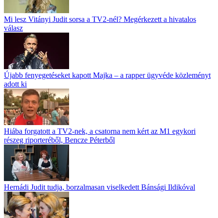
Mi lesz Vitányi Judit sorsa a TV2-nél? Megérkezett a hivatalos
válasz
Újabb fenyegetéseket kapott Majka – a rapper ügyvéde közleményt
adott ki
Hiába forgatott a TV2-nek, a csatorna nem kért az M1 egykori
részeg riporteréből, Bencze Péterből
Hernádi Judit tudja, borzalmasan viselkedett Bánsági Ildikóval