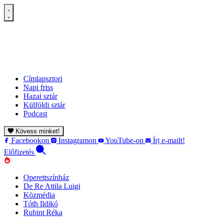
Címlapsztori
Napi friss
Hazai sztár
Külföldi sztár
Podcast
Kövess minket!
Facebookon
Instagramon
YouTube-on
Írj e-mailt!
Előfizetés
Operettszínház
De Re Attila Luigi
Közmédia
Tóth Ildikó
Rubint Réka