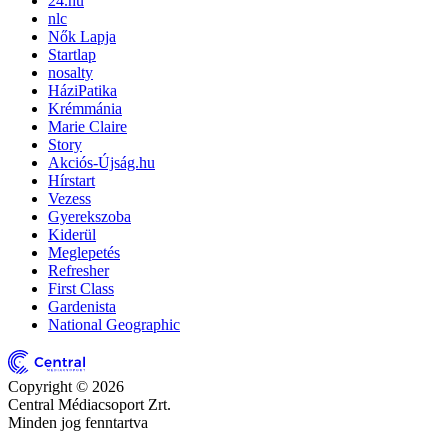
24.hu
nlc
Nők Lapja
Startlap
nosalty
HáziPatika
Krémmánia
Marie Claire
Story
Akciós-Újság.hu
Hírstart
Vezess
Gyerekszoba
Kiderül
Meglepetés
Refresher
First Class
Gardenista
National Geographic
Copyright © 2026
Central Médiacsoport Zrt.
Minden jog fenntartva