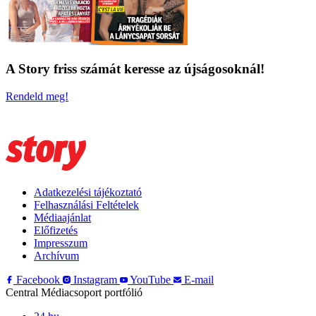
A Story friss számát keresse az újságosoknál!
Rendeld meg!
Adatkezelési tájékoztató
Felhasználási Feltételek
Médiaajánlat
Előfizetés
Impresszum
Archívum
Facebook
Instagram
YouTube
E-mail
Central Médiacsoport portfólió