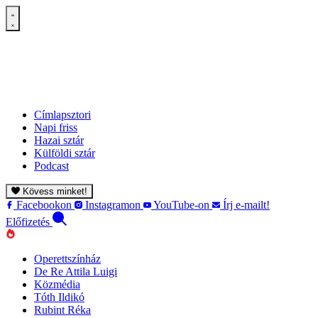
Címlapsztori
Napi friss
Hazai sztár
Külföldi sztár
Podcast
Kövess minket!
Facebookon
Instagramon
YouTube-on
Írj e-mailt!
Előfizetés
Operettszínház
De Re Attila Luigi
Közmédia
Tóth Ildikó
Rubint Réka