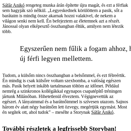
Sáfár Anikó
rengeteg munka árán építette újra magát, és ezt a férfiak
sem hagyják szó nélkül. „Legyeskednek körülöttem a pasik, sőt a
barátaim is mindig össze akarnak hozni valakivel, de nekem a
világon senki nem kell. Én befejeztem az életemnek azt a részét.
Jánossal olyan elképesztő összhangban éltük, amilyen nem létezik
több.
Egyszerűen nem fűlik a fogam ahhoz, 
új férfi legyen mellettem.
Tudom, a külsőm nincs összhangban a belsőmmel, és ezt félreértik.
Én mindig is csak külsőre voltam szexbomba, a valóság egészen
más. Pasik helyett inkább tartalmasan töltöm az időmet. Például
nemrég a szinkronos kollégákkal egynapos csapatépítő tréningen
jártunk Milánóban. Hihetetlenül élveztem. Végignevettük az
egészet. A lányaimmal és a barátnőimmel is szívesen utazom. Sajnos
három év alatt négy barátnőm lett özvegy, megértjük egymást. Most
én segítek ott, ahol tudok” – mesélte a Storynak
Sáfár Anikó
.
További részletek a legfrissebb Storyban!