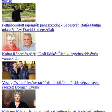
válasz
Felháborodott rajongók panaszkodnak Sebestyén Balázs bulija
miatt: Vitézy Dávid is megszólalt
Koltai Róbert és párja, Gaál Ildikó: Életük legnehezebb évén
vannak túl
Vastag Csaba felesége rácáfolt a kritikákra: újabb végzettséget
szerzett Domján Evelin
Makány Márta: „Egyszer csak azt vettem észre, hogy már sehova