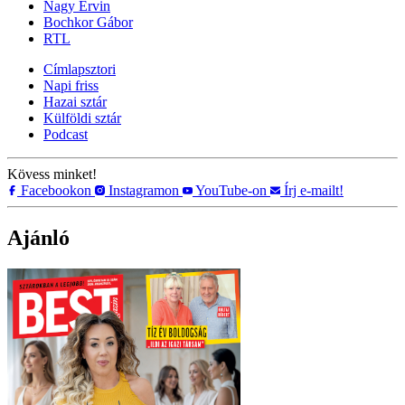
Nagy Ervin
Bochkor Gábor
RTL
Címlapsztori
Napi friss
Hazai sztár
Külföldi sztár
Podcast
Kövess minket!
Facebookon
Instagramon
YouTube-on
Írj e-mailt!
Ajánló