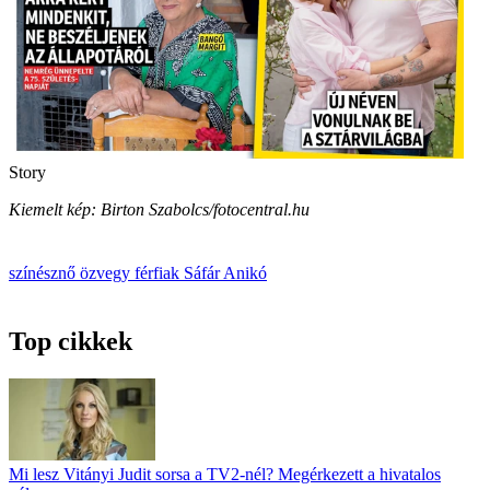
Story
Kiemelt kép: Birton Szabolcs/fotocentral.hu
színésznő
özvegy
férfiak
Sáfár Anikó
Top cikkek
Mi lesz Vitányi Judit sorsa a TV2-nél? Megérkezett a hivatalos