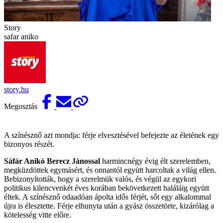
Story
safar aniko
story.hu
Megosztás
A színésznő azt mondja: férje elvesztésével befejezte az életének egy
bizonyos részét.
Sáfár Anikó
Berecz Jánossal
harmincnégy évig élt szerelemben,
megküzdöttek egymásért, és onnantól együtt harcoltak a világ ellen.
Bebizonyították, hogy a szerelmük valós, és végül az egykori
politikus kilencvenkét éves korában bekövetkezett haláláig együtt
éltek. A színésznő odaadóan ápolta idős férjét, sőt egy alkalommal
újra is élesztette. Férje elhunyta után a gyász összetörte, kizárólag a
kötelesség vitte előre.