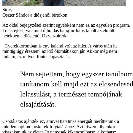
Story
Oszter Sándor a diósjenői birtokon
Az oldal bejegyzései szerint egyébként nem ez az egyetlen program.
Tojásfejtést, valamint újholdas hangfürdőt is kínált az elmúlt
hetekben a diósjenői Oszter-birtok.
„Gyerekkoromban is egy kaland volt az ittlét. A város után itt
mindig úgy éreztem, az idő ólomlábakon jár. Akkor még nem
tudtam, ez milyen fontos tapasztalás.
Nem sejtettem, hogy egyszer tanulnom
tanítanom kell majd ezt az elcsendesed
lelassulást, a természet tempójának
elsajátítását.
Csodálatos ajándék ez, amivel hatalmas energiát meríthetünk a
mindennapi mókuskerék folytatásához. Azt hiszem, ilyenkor
visszakapjuk az életet. Itt nemcsak kikapcsolhatsz, alkothatsz,