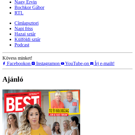
Nagy Ervin
Bochkor Gábor
RTL
Címlapsztori
Napi friss
Hazai sztár
Külföldi sztár
Podcast
Kövess minket!
Facebookon
Instagramon
YouTube-on
Írj e-mailt!
Ajánló