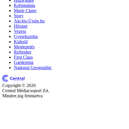
HáziPatika
Krémmánia
Marie Claire
Story
Akciós-Újság.hu
Hírstart
Vezess
Gyerekszoba
Kiderül
Meglepetés
Refresher
First Class
Gardenista
National Geographic
Copyright © 2026
Central Médiacsoport Zrt.
Minden jog fenntartva