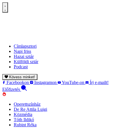
Címlapsztori
Napi friss
Hazai sztár
Külföldi sztár
Podcast
Kövess minket!
Facebookon
Instagramon
YouTube-on
Írj e-mailt!
Előfizetés
Operettszínház
De Re Attila Luigi
Közmédia
Tóth Ildikó
Rubint Réka