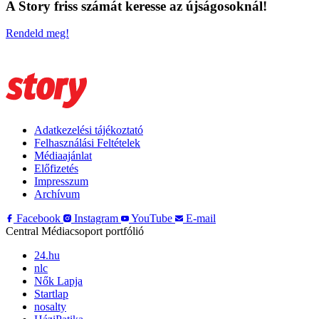
A Story friss számát keresse az újságosoknál!
Rendeld meg!
Adatkezelési tájékoztató
Felhasználási Feltételek
Médiaajánlat
Előfizetés
Impresszum
Archívum
Facebook
Instagram
YouTube
E-mail
Central Médiacsoport portfólió
24.hu
nlc
Nők Lapja
Startlap
nosalty