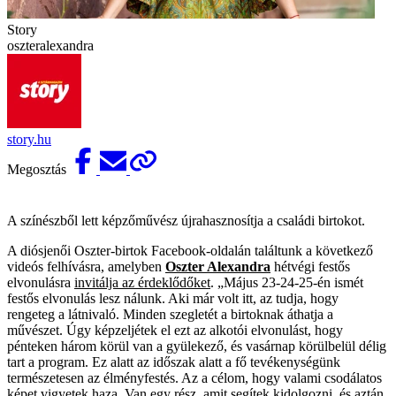
Story
oszteralexandra
story.hu
Megosztás
A színészből lett képzőművész újrahasznosítja a családi birtokot.
A diósjenői Oszter-birtok Facebook-oldalán találtunk a következő
videós felhívásra, amelyben
Oszter Alexandra
hétvégi festős
elvonulásra
invitálja az érdeklődőket
. „Május 23-24-25-én ismét
festős elvonulás lesz nálunk. Aki már volt itt, az tudja, hogy
rengeteg a látnivaló. Minden szegletét a birtoknak áthatja a
művészet. Úgy képzeljétek el ezt az alkotói elvonulást, hogy
pénteken három körül van a gyülekező, és vasárnap körülbelül délig
tart a program. Ez alatt az időszak alatt a fő tevékenységünk
természetesen az élményfestés. Az a célom, hogy valami csodálatos
képet vigyetek haza. Van egy rész, amit segítek kidolgozni, és aztán