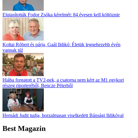
Elutasították Fodor Zsóka kérelmét: 84 évesen kell költöznie
Koltai Róbert és párja, Gaál Ildikó: Életük legnehezebb évén
vannak túl
Hiába forgatott a TV2-nek, a csatorna nem kért az M1 egykori
részeg riporteréből, Bencze Péterből
Hernádi Judit tudja, borzalmasan viselkedett Bánsági Ildikóval
Best Magazin