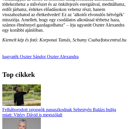
töltekezhetsz a művészet és az önkifejezés energiáival, meditálhatsz,
erdőt járhatsz, érdekes előadásokon vehetsz részt, hanem
visszahozhatod az életkedvedet! Ez az ’alkotói elvonulós hétvégék’
missziója. Amellett, hogy egy csodálatos alkotással térhetsz haza,
számos élménnyel gazdagodhatsz" – írja ugyanitt Oszter Alexandra
egy korábbi ajánlóban.
Kiemelt kép és fotó: Korponai Tamás, Schumy Csaba/fotocentral.hu
hagyaték
Oszter Sándor
Oszter Alexandra
Top cikkek
Felháborodott rajongók panaszkodnak Sebestyén Balázs bulija
miatt: Vitézy Dávid is megszólalt