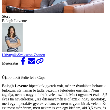
Story
Balogh Levente
Hrivnyák-Szakszon Zsanett
Megosztás
Újabb titkát fedte fel a Cápa.
Balogh Levente
hiperaktív gyerek volt, már az óvodában beíratták
birkózni, így hamar le tudta vezetni a felesleges energiáit. Nem
tagadja, nem is nagyon bírtak vele a szülei. Most ugyanezt érzi a 3,5
éves fia nevelésekor. „Az édesanyámék is díjazták, hogy sportolok,
mert egy hiperaktív gyerek voltam, és nem nagyon bírtak velem. És
ezt most már értem, mert nekem is van egy kisfiam, aki 3,5 éves, és