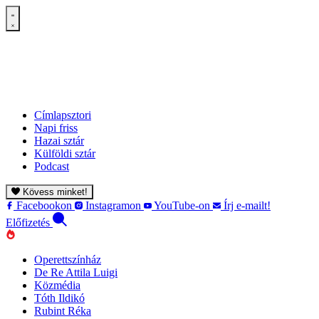
Címlapsztori
Napi friss
Hazai sztár
Külföldi sztár
Podcast
Kövess minket!
Facebookon
Instagramon
YouTube-on
Írj e-mailt!
Előfizetés
Operettszínház
De Re Attila Luigi
Közmédia
Tóth Ildikó
Rubint Réka