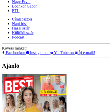
Nagy Ervin
Bochkor Gábor
RTL
Címlapsztori
Napi friss
Hazai sztár
Külföldi sztár
Podcast
Kövess minket!
Facebookon
Instagramon
YouTube-on
Írj e-mailt!
Ajánló