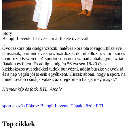
Story
Balogh Levente 17 évesen már fekete öves volt
Óvodáskora óta cselgáncsozik, hatéves kora óta lovagol, húsz éve
teniszezik, harminc éve snowboardozik, de futballozni, vitorlázni és
motorozni is szeret. „A sportot soha nem szabad abbahagyni, az tart
fiatalon és fitten. És addig, amíg én 56 évesen 18-20 éves
kickbokszos gyerekekkel tudok bunyózni, addig büszke vagyok rá,
és a nap végén jól is esik egyébként. Hiszek abban, hogy a sport, ha
minél tovább csinálja valaki, az öregkorban hálája meg magát.”
Kiemelt kép és fotó: RTL, Archív
sport
apa-fia
Fókusz
Balogh Levente
Cápák között
RTL
Top cikkek