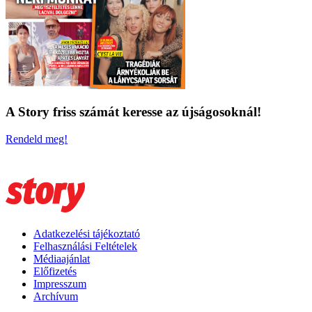
A Story friss számát keresse az újságosoknál!
Rendeld meg!
Adatkezelési tájékoztató
Felhasználási Feltételek
Médiaajánlat
Előfizetés
Impresszum
Archívum