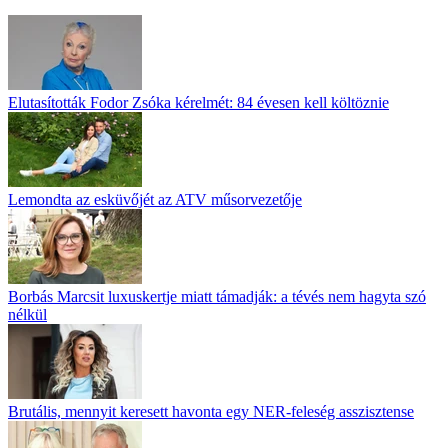
Elutasították Fodor Zsóka kérelmét: 84 évesen kell költöznie
Lemondta az esküvőjét az ATV műsorvezetője
Borbás Marcsit luxuskertje miatt támadják: a tévés nem hagyta szó
nélkül
Brutális, mennyit keresett havonta egy NER-feleség asszisztense