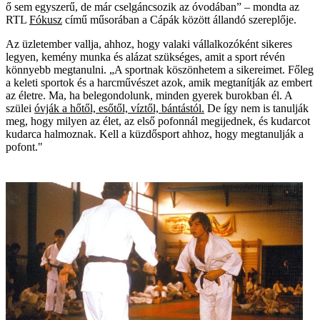
ő sem egyszerű, de már cselgáncsozik az óvodában” – mondta az
RTL
Fókusz
című műsorában a Cápák között állandó szereplője.
Az üzletember vallja, ahhoz, hogy valaki vállalkozóként sikeres
legyen, kemény munka és alázat szükséges, amit a sport révén
könnyebb megtanulni. „A sportnak köszönhetem a sikereimet. Főleg
a keleti sportok és a harcművészet azok, amik megtanítják az embert
az életre. Ma, ha belegondolunk, minden gyerek burokban él. A
szülei
óvják a hőtől, esőtől, víztől, bántástól.
De így nem is tanulják
meg, hogy milyen az élet, az első pofonnál megijednek, és kudarcot
kudarca halmoznak. Kell a küzdősport ahhoz, hogy megtanulják a
pofont."