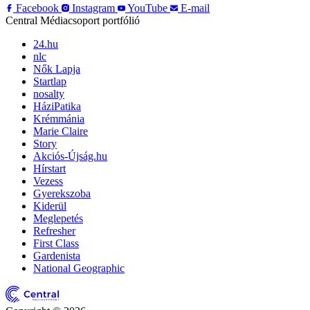
Facebook
Instagram
YouTube
E-mail
Central Médiacsoport portfólió
24.hu
nlc
Nők Lapja
Startlap
nosalty
HáziPatika
Krémmánia
Marie Claire
Story
Akciós-Újság.hu
Hírstart
Vezess
Gyerekszoba
Kiderül
Meglepetés
Refresher
First Class
Gardenista
National Geographic