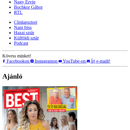
Nagy Ervin
Bochkor Gábor
RTL
Címlapsztori
Napi friss
Hazai sztár
Külföldi sztár
Podcast
Kövess minket!
Facebookon
Instagramon
YouTube-on
Írj e-mailt!
Ajánló