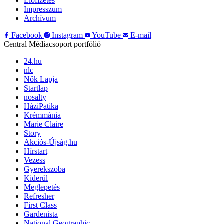
Előfizetés
Impresszum
Archívum
Facebook
Instagram
YouTube
E-mail
Central Médiacsoport portfólió
24.hu
nlc
Nők Lapja
Startlap
nosalty
HáziPatika
Krémmánia
Marie Claire
Story
Akciós-Újság.hu
Hírstart
Vezess
Gyerekszoba
Kiderül
Meglepetés
Refresher
First Class
Gardenista
National Geographic