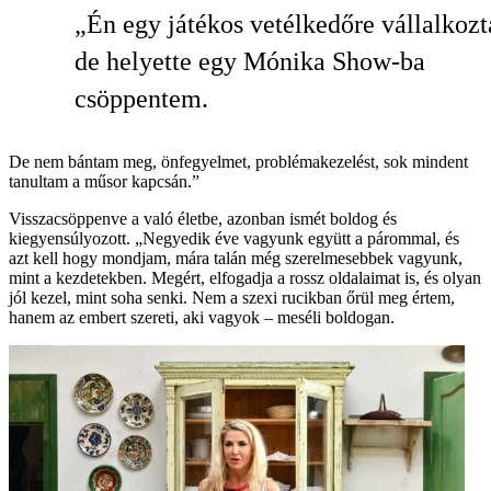
„Én egy játékos vetélkedőre vállalkoz
de helyette egy Mónika Show-ba
csöppentem.
De nem bántam meg, önfegyelmet, problémakezelést, sok mindent
tanultam a műsor kapcsán.”
Visszacsöppenve a való életbe, azonban ismét boldog és
kiegyensúlyozott. „Negyedik éve vagyunk együtt a párommal, és
azt kell hogy mondjam, mára talán még szerelmesebbek vagyunk,
mint a kezdetekben. Megért, elfogadja a rossz oldalaimat is, és olyan
jól kezel, mint soha senki. Nem a szexi rucikban őrül meg értem,
hanem az embert szereti, aki vagyok – meséli boldogan.