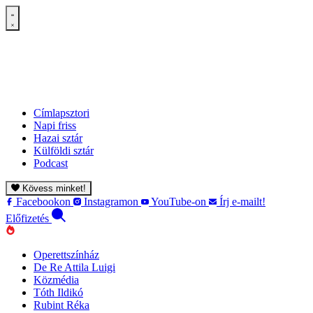
Címlapsztori
Napi friss
Hazai sztár
Külföldi sztár
Podcast
Kövess minket!
Facebookon
Instagramon
YouTube-on
Írj e-mailt!
Előfizetés
Operettszínház
De Re Attila Luigi
Közmédia
Tóth Ildikó
Rubint Réka