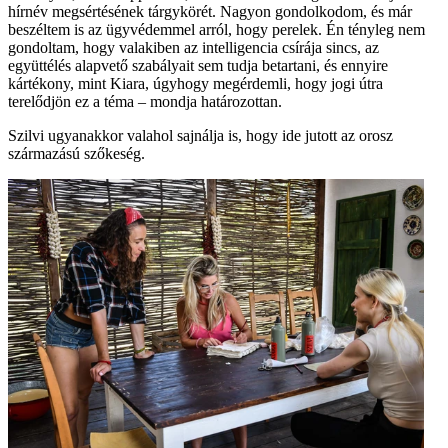
hírnév megsértésének tárgykörét. Nagyon gondolkodom, és már
beszéltem is az ügyvédemmel arról, hogy perelek. Én tényleg nem
gondoltam, hogy valakiben az intelligencia csírája sincs, az
együttélés alapvető szabályait sem tudja betartani, és ennyire
kártékony, mint Kiara, úgyhogy megérdemli, hogy jogi útra
terelődjön ez a téma – mondja határozottan.
Szilvi ugyanakkor valahol sajnálja is, hogy ide jutott az orosz
származású szőkeség.