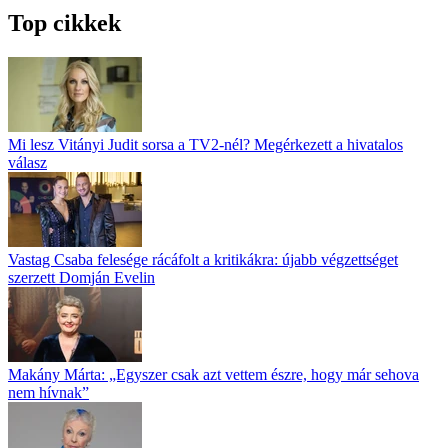
Top cikkek
Mi lesz Vitányi Judit sorsa a TV2-nél? Megérkezett a hivatalos
válasz
Vastag Csaba felesége rácáfolt a kritikákra: újabb végzettséget
szerzett Domján Evelin
Makány Márta: „Egyszer csak azt vettem észre, hogy már sehova
nem hívnak”