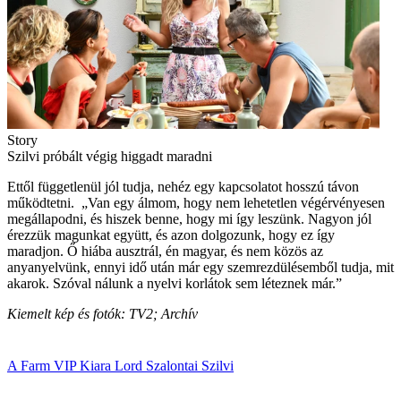
Story
Szilvi próbált végig higgadt maradni
Ettől függetlenül jól tudja, nehéz egy kapcsolatot hosszú távon
működtetni. „Van egy álmom, hogy nem lehetetlen végérvényesen
megállapodni, és hiszek benne, hogy mi így leszünk. Nagyon jól
érezzük magunkat együtt, és azon dolgozunk, hogy ez így
maradjon. Ő hiába ausztrál, én magyar, és nem közös az
anyanyelvünk, ennyi idő után már egy szemrezdülésemből tudja, mit
akarok. Szóval nálunk a nyelvi korlátok sem léteznek már.”
Kiemelt kép és fotók: TV2; Archív
A Farm VIP
Kiara Lord
Szalontai Szilvi