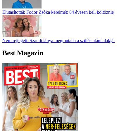
Elutasították Fodor Zsóka kérelmét: 84 évesen kell költöznie
Nem rejtegeti: Szandi lánya megmutatta a szülés utáni alakját
Best Magazin