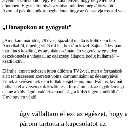
átvenni a stafétabotot, egyre inkább érezte, hogy helye lenne a
döntőben. Egy telefonhívás azonban mindent megváltoztatott.
Azonnal pakolt, amikor meghallotta, hogy az édesanyja rosszul van.
„Hónapokon át gyógyult”
„Anyukám már idős, 78 éves, igazából miatta is költöztem haza
Amerikából, ő pedig vidékről fel, hozzám közel. Sajnos édesapám
már nincs köztünk, és anyukám számára én vagyok az egyetlen
összeköttetés a világgal, az egészségi állapota pedig hullámzó" –
kezdi Szilvi.
Elárulja, emiatt nehezen jutott dűlőre a TV2-vel, mert a forgatások
alatt rendszeresen szeretett volna kommunikálni az édesanyjával. "
Ennek a kérésemnek nem tudtak eleget tenni, mondván, ez lavinát
indítana el a versenyzők között, és a formátumnak az egyik lényegi
eleme a külvilágtól való elszeparáltság, a külső ingerek nélküli élet.
Úgyhogy én végül
úgy vállaltam el ezt az egészet, hogy a
párom tartotta a kapcsolatot az