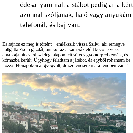
édesanyámmal, a stábot pedig arra kér
azonnal szóljanak, ha ő vagy anyukám
telefonál, és baj van.
És sajnos ez meg is történt – emlékszik vissza Szilvi, aki remegve
hallgatta Zsolti gazdát, amikor az a kamerák előtt közölte vele:
anyukája nincs jól. – Idegi alapon lett súlyos gyomorproblémája, és
kórházba került. Úgyhogy feladtam a játékot, és egyből rohantam be
hozzá. Hónapokon át gyógyult, de szerencsére mára rendben van.”