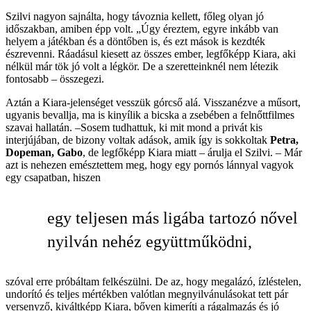
Szilvi nagyon sajnálta, hogy távoznia kellett, főleg olyan jó
időszakban, amiben épp volt. „Úgy éreztem, egyre inkább van
helyem a játékban és a döntőben is, és ezt mások is kezdték
észrevenni. Ráadásul kiesett az összes ember, legfőképp Kiara, aki
nélkül már tök jó volt a légkör. De a szeretteinknél nem létezik
fontosabb – összegezi.
Aztán a Kiara-jelenséget vesszük górcső alá. Visszanézve a műsort,
ugyanis bevallja, ma is kinyílik a bicska a zsebében a felnőttfilmes
szavai hallatán. –Sosem tudhattuk, ki mit mond a privát kis
interjújában, de bizony voltak adások, amik így is sokkoltak
Petra,
Dopeman, Gabo
, de legfőképp Kiara miatt – árulja el Szilvi. – Már
azt is nehezen emésztettem meg, hogy egy pornós lánnyal vagyok
egy csapatban, hiszen
egy teljesen más ligába tartozó nővel
nyilván nehéz együttműködni,
szóval erre próbáltam felkészülni. De az, hogy megalázó, ízléstelen,
undorító és teljes mértékben valótlan megnyilvánulásokat tett pár
versenyző, kiváltképp Kiara, bőven kimeríti a rágalmazás és jó