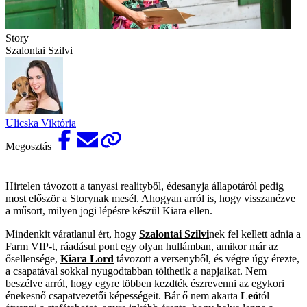
Story
Szalontai Szilvi
Ulicska Viktória
Megosztás
Hirtelen távozott a tanyasi realityből, édesanyja állapotáról pedig
most először a Storynak mesél. Ahogyan arról is, hogy visszanézve
a műsort, milyen jogi lépésre készül Kiara ellen.
Mindenkit váratlanul ért, hogy
Szalontai Szilvi
nek fel kellett adnia a
Farm VIP
-t, ráadásul pont egy olyan hullámban, amikor már az
ősellensége,
Kiara Lord
távozott a versenyből, és végre úgy érezte,
a csapatával sokkal nyugodtabban tölthetik a napjaikat. Nem
beszélve arról, hogy egyre többen kezdték észrevenni az egykori
énekesnő csapatvezetői képességeit. Bár ő nem akarta
Leó
tól