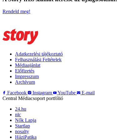
Rendeld meg!
Adatkezelési tájékoztató
Felhasználási Feltételek
Médiaajánlat
Előfizetés
Impresszum
Archívum
Facebook
Instagram
YouTube
E-mail
Central Médiacsoport portfólió
24.hu
nlc
Nők Lapja
Startlap
nosalty
HáziPatika