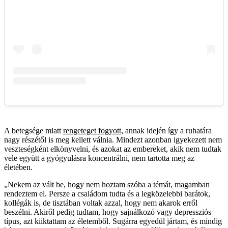
A betegsége miatt
rengeteget fogyott
, annak idején így a ruhatára
nagy részétől is meg kellett válnia. Mindezt azonban igyekezett nem
veszteségként elkönyvelni, és azokat az embereket, akik nem tudtak
vele együtt a gyógyulásra koncentrálni, nem tartotta meg az
életében.
„Nekem az vált be, hogy nem hoztam szóba a témát, magamban
rendeztem el. Persze a családom tudta és a legközelebbi barátok,
kollégák is, de tisztában voltak azzal, hogy nem akarok erről
beszélni. Akiről pedig tudtam, hogy sajnálkozó vagy depressziós
típus, azt kiiktattam az életemből. Sugárra egyedül jártam, és mindig