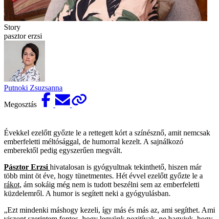
Story
pasztor erzsi
Putnoki Zsuzsanna
Megosztás
Évekkel ezelőtt győzte le a rettegett kórt a színésznő, amit nemcsak
emberfeletti méltósággal, de humorral kezelt. A sajnálkozó
emberektől pedig egyszerűen megvált.
Pásztor Erzsi
hivatalosan is gyógyultnak tekinthető, hiszen már
több mint öt éve, hogy tünetmentes. Hét évvel ezelőtt győzte le a
rákot,
ám sokáig még nem is tudott beszélni sem az emberfeletti
küzdelemről. A humor is segített neki a gyógyulásban.
„Ezt mindenki máshogy kezeli, így más és más az, ami segíthet. Ami
viszont szerintem fontos, hogy legyünk pozitívak, ne hagyjuk, hogy