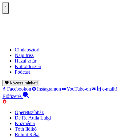
Címlapsztori
Napi friss
Hazai sztár
Külföldi sztár
Podcast
Kövess minket!
Facebookon
Instagramon
YouTube-on
Írj e-mailt!
Előfizetés
Operettszínház
De Re Attila Luigi
Közmédia
Tóth Ildikó
Rubint Réka