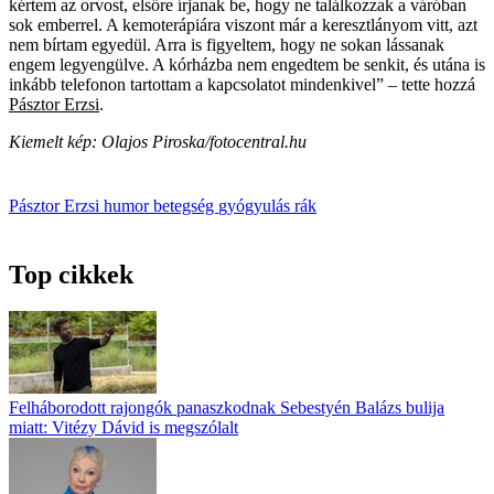
kértem az orvost, elsőre írjanak be, hogy ne találkozzak a váróban
sok emberrel. A kemoterápiára viszont már a keresztlányom vitt, azt
nem bírtam egyedül. Arra is figyeltem, hogy ne sokan lássanak
engem legyengülve. A kórházba nem engedtem be senkit, és utána is
inkább telefonon tartottam a kapcsolatot mindenkivel” – tette hozzá
Pásztor Erzsi
.
Kiemelt kép: Olajos Piroska/fotocentral.hu
Pásztor Erzsi
humor
betegség
gyógyulás
rák
Top cikkek
Felháborodott rajongók panaszkodnak Sebestyén Balázs bulija
miatt: Vitézy Dávid is megszólalt