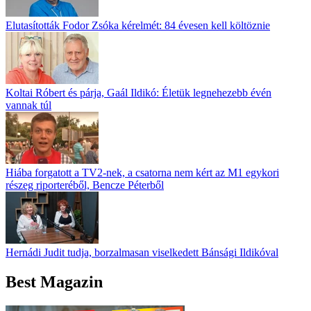
Elutasították Fodor Zsóka kérelmét: 84 évesen kell költöznie
Koltai Róbert és párja, Gaál Ildikó: Életük legnehezebb évén
vannak túl
Hiába forgatott a TV2-nek, a csatorna nem kért az M1 egykori
részeg riporteréből, Bencze Péterből
Hernádi Judit tudja, borzalmasan viselkedett Bánsági Ildikóval
Best Magazin