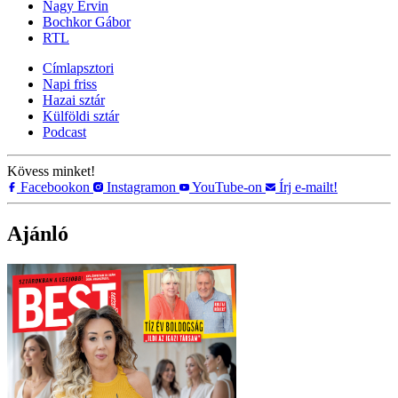
Nagy Ervin
Bochkor Gábor
RTL
Címlapsztori
Napi friss
Hazai sztár
Külföldi sztár
Podcast
Kövess minket!
Facebookon
Instagramon
YouTube-on
Írj e-mailt!
Ajánló