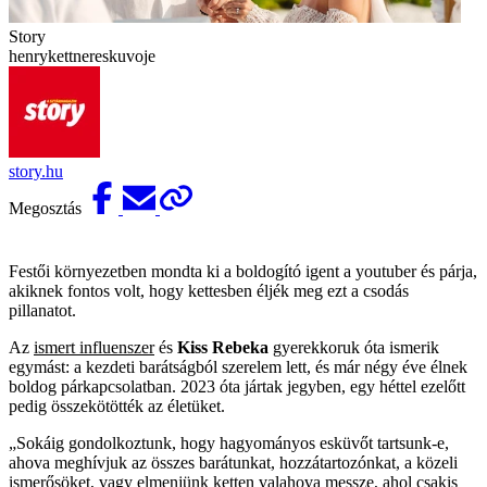
Story
henrykettnereskuvoje
story.hu
Megosztás
Festői környezetben mondta ki a boldogító igent a youtuber és párja,
akiknek fontos volt, hogy kettesben éljék meg ezt a csodás
pillanatot.
Az
ismert influenszer
és
Kiss Rebeka
gyerekkoruk óta ismerik
egymást: a kezdeti barátságból szerelem lett, és már négy éve élnek
boldog párkapcsolatban. 2023 óta jártak jegyben, egy héttel ezelőtt
pedig összekötötték az életüket.
„Sokáig gondolkoztunk, hogy hagyományos esküvőt tartsunk-e,
ahova meghívjuk az összes barátunkat, hozzátartozónkat, a közeli
ismerősöket, vagy elmenjünk ketten valahova messze, ahol csakis