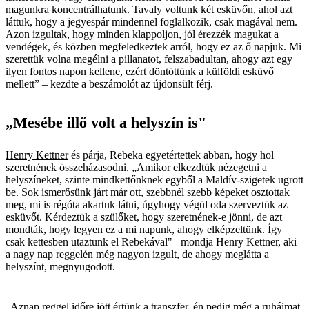
magunkra koncentrálhatunk. Tavaly voltunk két esküvőn, ahol azt
láttuk, hogy a jegyespár mindennel foglalkozik, csak magával nem.
Azon izgultak, hogy minden klappoljon, jól érezzék magukat a
vendégek, és közben megfeledkeztek arról, hogy ez az ő napjuk. Mi
szerettük volna megélni a pillanatot, felszabadultan, ahogy azt egy
ilyen fontos napon kellene, ezért döntöttünk a külföldi esküvő
mellett” – kezdte a beszámolót az újdonsült férj.
„Mesébe illő volt a helyszín is"
Henry Kettner
és párja, Rebeka egyetértettek abban, hogy hol
szeretnének összeházasodni. „Amikor elkezdtük nézegetni a
helyszíneket, szinte mindkettőnknek egyből a Maldív-szigetek ugrott
be. Sok ismerősünk járt már ott, szebbnél szebb képeket osztottak
meg, mi is régóta akartuk látni, úgyhogy végül oda szerveztük az
esküvőt. Kérdeztük a szülőket, hogy szeretnének-e jönni, de azt
mondták, hogy legyen ez a mi napunk, ahogy elképzeltünk. Így
csak kettesben utaztunk el Rebekával"– mondja Henry Kettner, aki
a nagy nap reggelén még nagyon izgult, de ahogy meglátta a
helyszínt, megnyugodott.
„Aznap reggel időre jött értünk a transzfer, én pedig még a ruháimat