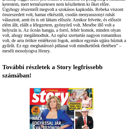
kerestem, mert természetesen nem készítettem ki őket előre.
Úgyhogy részemről megvolt a szokásos kapkodás. Rebeka viszont
összeszedett volt, hamar elkészült, csodás menyasszonyi ruhát
választott, amit én is ott láttam először. Amikor felvette, és először
elém állt, elállt a lélegzetem, gyönyörű volt. Mesébe illő volt a
helyszín is. Az óceán hangja, a forró, fehér homok, minden olyan
volt, ahogy megálmodtuk. Az egész szertartás nagyon romantikus
volt, de arra örökre emlékezni fogok, amikor egymás ujjára húztuk a
gyűrűt. Ez egy meghatározó pillanat volt mindkettőnk életében” –
meséli mosolyogva Henry.
További részletek a Story legfrissebb
számában!