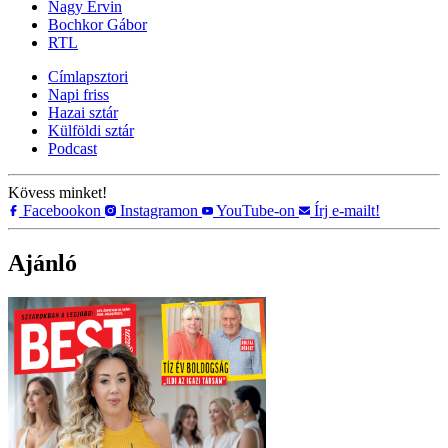
Nagy Ervin
Bochkor Gábor
RTL
Címlapsztori
Napi friss
Hazai sztár
Külföldi sztár
Podcast
Kövess minket!
Facebookon
Instagramon
YouTube-on
Írj e-mailt!
Ajánló