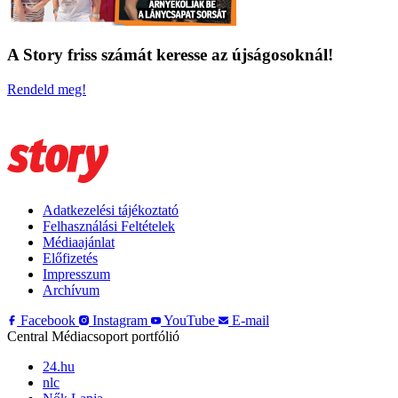
A Story friss számát keresse az újságosoknál!
Rendeld meg!
Adatkezelési tájékoztató
Felhasználási Feltételek
Médiaajánlat
Előfizetés
Impresszum
Archívum
Facebook
Instagram
YouTube
E-mail
Central Médiacsoport portfólió
24.hu
nlc