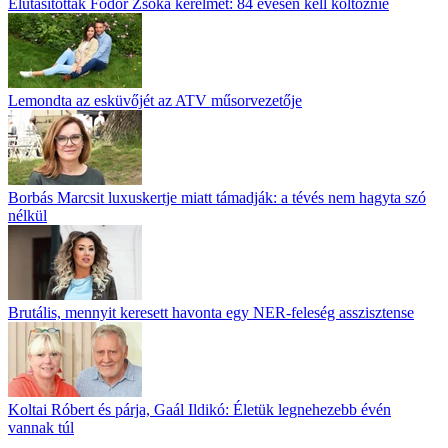
Elutasították Fodor Zsóka kérelmét: 84 évesen kell költöznie
Lemondta az esküvőjét az ATV műsorvezetője
Borbás Marcsit luxuskertje miatt támadják: a tévés nem hagyta szó
nélkül
Brutális, mennyit keresett havonta egy NER-feleség asszisztense
Koltai Róbert és párja, Gaál Ildikó: Életük legnehezebb évén
vannak túl