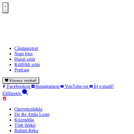
Címlapsztori
Napi friss
Hazai sztár
Külföldi sztár
Podcast
Kövess minket!
Facebookon
Instagramon
YouTube-on
Írj e-mailt!
Előfizetés
Operettszínház
De Re Attila Luigi
Közmédia
Tóth Ildikó
Rubint Réka