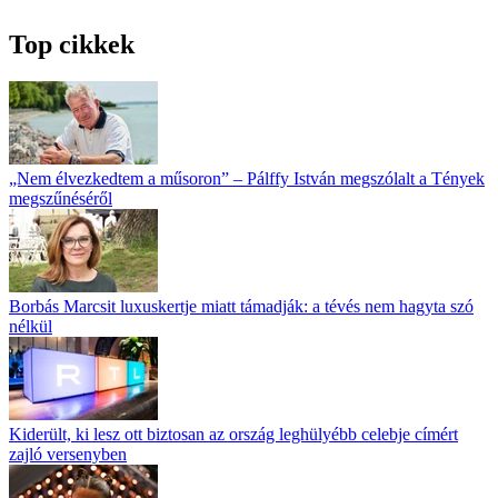
Top cikkek
„Nem élvezkedtem a műsoron” – Pálffy István megszólalt a Tények
megszűnéséről
Borbás Marcsit luxuskertje miatt támadják: a tévés nem hagyta szó
nélkül
Kiderült, ki lesz ott biztosan az ország leghülyébb celebje címért
zajló versenyben