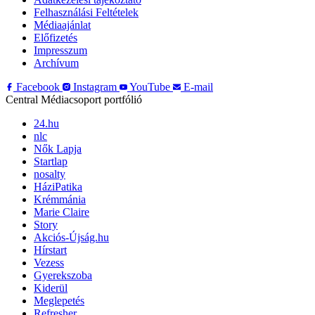
Felhasználási Feltételek
Médiaajánlat
Előfizetés
Impresszum
Archívum
Facebook
Instagram
YouTube
E-mail
Central Médiacsoport portfólió
24.hu
nlc
Nők Lapja
Startlap
nosalty
HáziPatika
Krémmánia
Marie Claire
Story
Akciós-Újság.hu
Hírstart
Vezess
Gyerekszoba
Kiderül
Meglepetés
Refresher