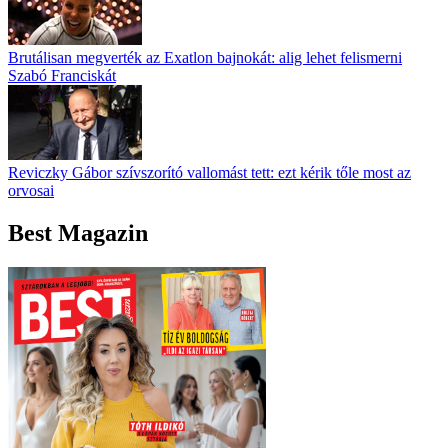
Brutálisan megverték az Exatlon bajnokát: alig lehet felismerni
Szabó Franciskát
Reviczky Gábor szívszorító vallomást tett: ezt kérik tőle most az
orvosai
Best Magazin