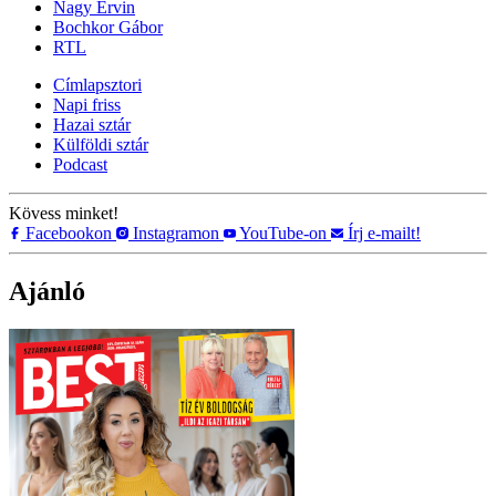
Nagy Ervin
Bochkor Gábor
RTL
Címlapsztori
Napi friss
Hazai sztár
Külföldi sztár
Podcast
Kövess minket!
Facebookon
Instagramon
YouTube-on
Írj e-mailt!
Ajánló