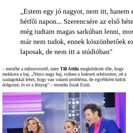
„Estem egy jó nagyot, nem itt, hanem 
hétfői napon... Szerencsére az első hét
még tudtam magas sarkúban lenni, mo
már nem tudok, ennek köszönhetőek e
laposak, de nem itt a stúdióban"
– mesélte a műsorvezető, mire
Till Attila
megkérdezte tőle, hogy
mekkora a baj. „Nincs nagy baj, voltam a baleseti sebészeten, ott a
szalagokkal lehet, hogy van valami probléma, de egyébként tudok
dolgozni, és ez a lényeg" – mondta Iszak Eszti.