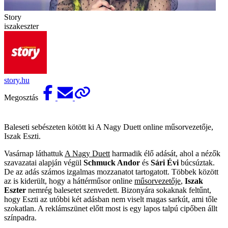
Story
iszakeszter
story.hu
Megosztás
Baleseti sebészeten kötött ki A Nagy Duett online műsorvezetője,
Iszak Eszti.
Vasárnap láthattuk
A Nagy Duett
harmadik élő adását, ahol a nézők
szavazatai alapján végül
Schmuck Andor
és
Sári Évi
búcsúztak.
De az adás számos izgalmas mozzanatot tartogatott. Többek között
az is kiderült, hogy a háttérműsor online
műsorvezetője
,
Iszak
Eszter
nemrég balesetet szenvedett. Bizonyára sokaknak feltűnt,
hogy Eszti az utóbbi két adásban nem viselt magas sarkút, ami tőle
szokatlan. A reklámszünet előtt most is egy lapos talpú cipőben állt
színpadra.