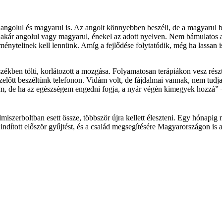
golul és magyarul is. Az angolt könnyebben beszéli, de a magyarul bes
ja akár angolul vagy magyarul, énekel az adott nyelven. Nem bámulatos
nytelinek kell lennünk. Amíg a fejlődése folytatódik, még ha lassan is
zékben tölti, korlátozott a mozgása. Folyamatosan terápiákon vesz rész
zelőtt beszéltünk telefonon. Vidám volt, de fájdalmai vannak, nem tudja m
tem, de ha az egészségem engedni fogja, a nyár végén kimegyek hozzá” –
iszerboltban esett össze, többször újra kellett éleszteni. Egy hónapig m
ított először gyűjtést, és a család megsegítésére Magyarországon is al