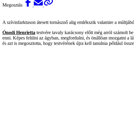
Megosztás
A szívinfarktuson átesett tornásznő alig emlékszik valamire a múltjáb
Ónodi Henrietta
testvére tavaly karácsony előtt még arról számolt b
enni. Képes felülni az ágyban, megfordulni, és önállóan mozgatni a l
és azt is megosztotta, hogy testvérének újra kell tanulnia például ös