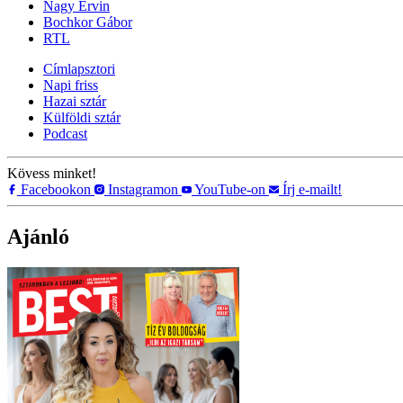
Nagy Ervin
Bochkor Gábor
RTL
Címlapsztori
Napi friss
Hazai sztár
Külföldi sztár
Podcast
Kövess minket!
Facebookon
Instagramon
YouTube-on
Írj e-mailt!
Ajánló