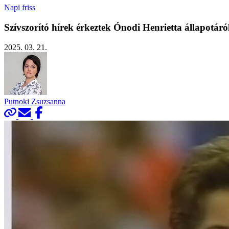
Napi friss
Szívszorító hírek érkeztek Ónodi Henrietta állapotáró
2025. 03. 21.
Putnoki Zsuzsanna