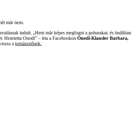
lmét már nem.
 javulásnak indult. „Heni már képes megfogni a poharakat, és önállóan
ét: Henrietta Onodi” – írta a Facebookon
Ónodi-Klausler Barbara,
vissza a
tornásznőnek.