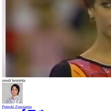
onodi henrietta
Putnoki Zsuzsanna