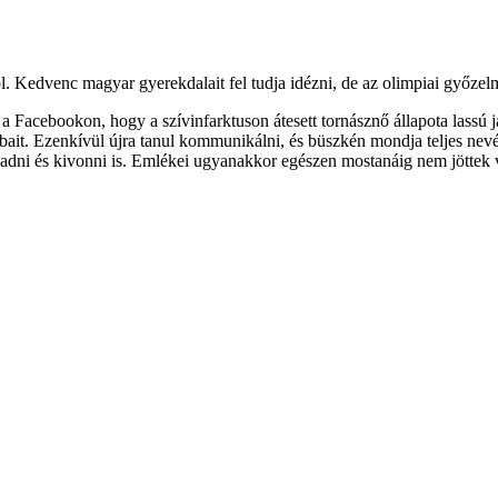
ól. Kedvenc magyar gyerekdalait fel tudja idézni, de az olimpiai győze
e a Facebookon, hogy a szívinfarktuson átesett tornásznő állapota lassú
ábait. Ezenkívül újra tanul kommunikálni, és büszkén mondja teljes nev
szeadni és kivonni is. Emlékei ugyanakkor egészen mostanáig nem jöttek 