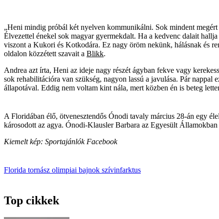
„Heni mindig próbál két nyelven kommunikálni. Sok mindent megért an
Élvezettel énekel sok magyar gyermekdalt. Ha a kedvenc dalait hall
viszont a Kukori és Kotkodára. Ez nagy öröm nekünk, hálásnak és remé
oldalon közzétett szavait a
Blikk
.
Andrea azt írta, Heni az ideje nagy részét ágyban fekve vagy kerekess
sok rehabilitációra van szükség, nagyon lassú a javulása. Pár nappal e
állapotával. Eddig nem voltam kint nála, mert közben én is beteg let
A Floridában élő, ötvenesztendős Ónodi tavaly március 28-án egy élelm
károsodott az agya. Ónodi-Klausler Barbara az Egyesült Államokban ind
Kiemelt kép: Sportajánlók Facebook
Florida
tornász
olimpiai bajnok
szívinfarktus
Top cikkek