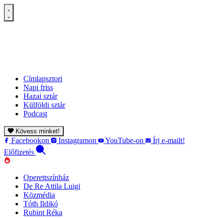
Címlapsztori
Napi friss
Hazai sztár
Külföldi sztár
Podcast
Kövess minket!
Facebookon
Instagramon
YouTube-on
Írj e-mailt!
Előfizetés
Operettszínház
De Re Attila Luigi
Közmédia
Tóth Ildikó
Rubint Réka