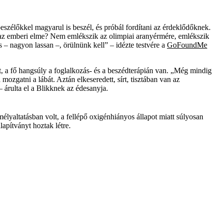
zélőkkel magyarul is beszél, és próbál fordítani az érdeklődőknek.
 az emberi elme? Nem emlékszik az olimpiai aranyérmére, emlékszik
 – nagyon lassan –, örülnünk kell” – idézte testvére a
GoFoundMe
t, a fő hangsúly a foglalkozás- és a beszédterápián van. „Még mindig
ozgatni a lábát. Aztán elkeseredett, sírt, tisztában van az
 árulta el a Blikknek az édesanyja.
élyaltatásban volt, a fellépő oxigénhiányos állapot miatt súlyosan
apítványt hoztak létre.