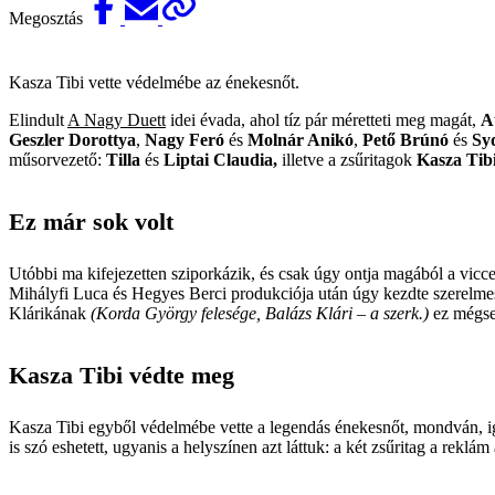
Megosztás
Kasza Tibi vette védelmébe az énekesnőt.
Elindult
A Nagy Duett
idei évada, ahol tíz pár méretteti meg magát,
A
Geszler Dorottya
,
Nagy Feró
és
Molnár Anikó
,
Pető Brúnó
és
Sy
műsorvezető:
Tilla
és
Liptai Claudia,
illetve a zsűritagok
Kasza Tib
Ez már sok volt
Utóbbi ma kifejezetten sziporkázik, és csak úgy ontja magából a vicc
Mihályfi Luca és Hegyes Berci produkciója után úgy kezdte szerelmesp
Klárikának
(Korda György felesége, Balázs Klári – a szerk.)
ez mégsem
Kasza Tibi védte meg
Kasza Tibi egyből védelmébe vette a legendás énekesnőt, mondván, ig
is szó eshetett, ugyanis a helyszínen azt láttuk: a két zsűritag a reklám 