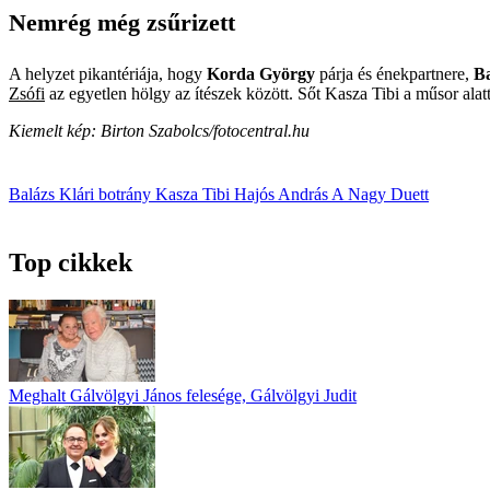
Nemrég még zsűrizett
A helyzet pikantériája, hogy
Korda György
párja és énekpartnere,
Ba
Zsófi
az egyetlen hölgy az ítészek között. Sőt Kasza Tibi a műsor alat
Kiemelt kép: Birton Szabolcs/fotocentral.hu
Balázs Klári
botrány
Kasza Tibi
Hajós András
A Nagy Duett
Top cikkek
Meghalt Gálvölgyi János felesége, Gálvölgyi Judit