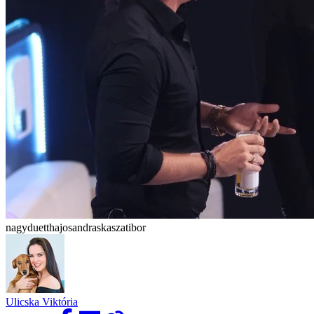
nagyduetthajosandraskaszatibor
Ulicska Viktória