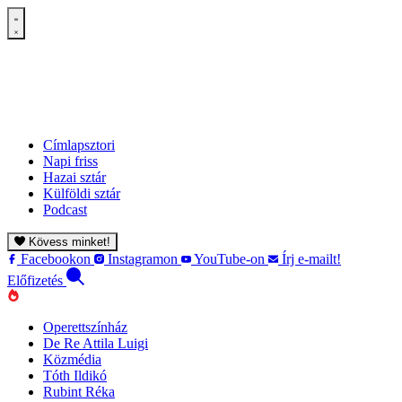
Címlapsztori
Napi friss
Hazai sztár
Külföldi sztár
Podcast
Kövess minket!
Facebookon
Instagramon
YouTube-on
Írj e-mailt!
Előfizetés
Operettszínház
De Re Attila Luigi
Közmédia
Tóth Ildikó
Rubint Réka