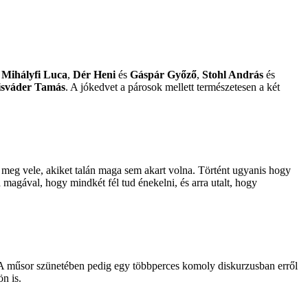
s
Mihályfi Luca
,
Dér Heni
és
Gáspár Győző
,
Stohl András
és
isváder Tamás
. A jókedvet a párosok mellett természetesen a két
t meg vele, akiket talán maga sem akart volna. Történt ugyanis hogy
magával, hogy mindkét fél tud énekelni, és arra utalt, hogy
. A műsor szünetében pedig egy többperces komoly diskurzusban erről
ön is.