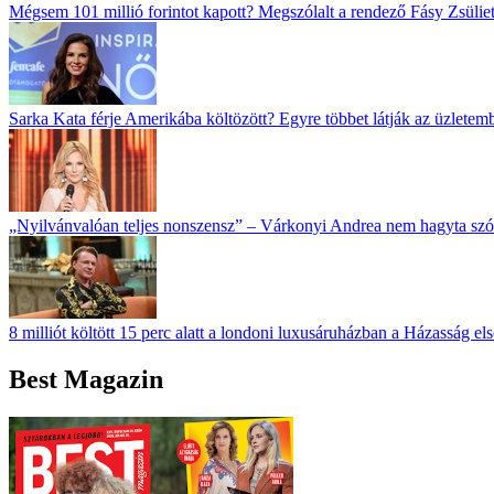
Mégsem 101 millió forintot kapott? Megszólalt a rendező Fásy Zsüliett
Sarka Kata férje Amerikába költözött? Egyre többet látják az üzletem
„Nyilvánvalóan teljes nonszensz” – Várkonyi Andrea nem hagyta szó n
8 milliót költött 15 perc alatt a londoni luxusáruházban a Házasság els
Best Magazin