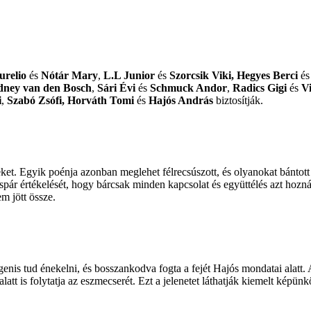
urelio
és
Nótár Mary
,
L.L Junior
és
Szorcsik Viki,
Hegyes Berci
é
dney van den Bosch
,
Sári Évi
és
Schmuck Andor
,
Radics Gigi
és
V
i
,
Szabó Zsófi,
Horváth Tomi
és
Hajós András
biztosítják.
eket. Egyik poénja azonban meglehet félrecsúszott, és olyanokat bántot
ár értékelését, hogy bárcsak minden kapcsolat és együttélés azt hozná 
 jött össze.
enis tud énekelni, és bosszankodva fogta a fejét Hajós mondatai alatt
alatt is folytatja az eszmecserét. Ezt a jelenetet láthatják kiemelt képünk