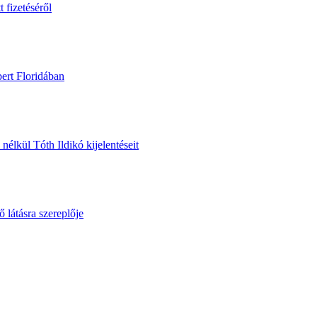
 fizetéséről
bert Floridában
élkül Tóth Ildikó kijelentéseit
ő látásra szereplője