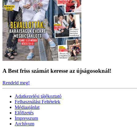
A Best friss számát keresse az újságosoknál!
Rendeld meg!
Adatkezelési tájékoztató
Felhasználási Feltételek
Médiaajánlat
Előfizetés
Impresszum
Archívum