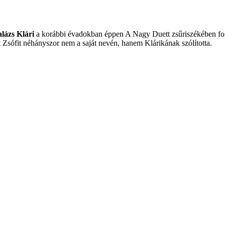
lázs Klári
a korábbi évadokban éppen A Nagy Duett zsűriszékében fo
t Zsófit néhányszor nem a saját nevén, hanem Klárikának szólította.