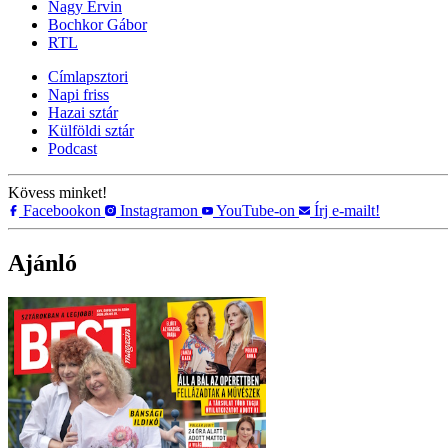
Nagy Ervin
Bochkor Gábor
RTL
Címlapsztori
Napi friss
Hazai sztár
Külföldi sztár
Podcast
Kövess minket!
Facebookon
Instagramon
YouTube-on
Írj e-mailt!
Ajánló