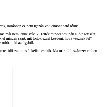
tértek, korábban ez nem igazán volt elmondható róluk.
 ma már nem lenne szívük. Tették mindezt csupán a jó fizetésért.
 el minden szart, mit fogok ezzel kezdeni, hova vesznek fel” –
robbant ki az ügyből.
etes időszakon is át kellett esniük. Ma már több százezer embert