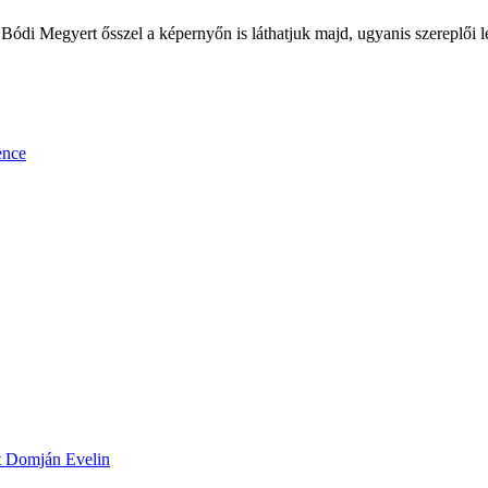
 Bódi Megyert ősszel a képernyőn is láthatjuk majd, ugyanis szereplői 
ence
ett Domján Evelin