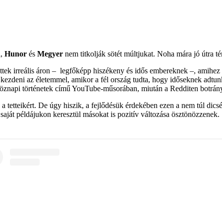
i,
Hunor
és
Megyer
nem titkolják sötét múltjukat. Noha mára jó útra 
ettek irreális áron – legfőképp hiszékeny és idős embereknek –, amihez
 kezdeni az életemmel, amikor a fél ország tudta, hogy időseknek adtunk
znapi történetek című YouTube-műsorában, miután a Redditen botrány 
etteikért. De úgy hiszik, a fejlődésük érdekében ezen a nem túl dicsér
aját példájukon keresztül másokat is pozitív változása ösztönözzenek.