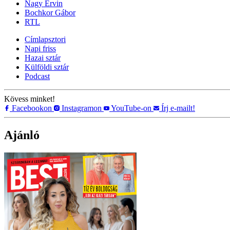
Nagy Ervin
Bochkor Gábor
RTL
Címlapsztori
Napi friss
Hazai sztár
Külföldi sztár
Podcast
Kövess minket!
Facebookon
Instagramon
YouTube-on
Írj e-mailt!
Ajánló