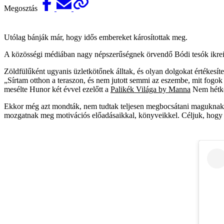
Megosztás
Utólag bánják már, hogy idős embereket károsítottak meg.
A közösségi médiában nagy népszerűségnek örvendő Bódi tesók ikre
Zöldfülűként ugyanis üzletkötőnek álltak, és olyan dolgokat értékesít
„Sírtam otthon a teraszon, és nem jutott semmi az eszembe, mit fogok
mesélte Hunor két évvel ezelőtt a
Palikék Világa by Manna
Nem hétkö
Ekkor még azt mondták, nem tudtak teljesen megbocsátani maguknak a t
mozgatnak meg motivációs előadásaikkal, könyveikkel. Céljuk, hogy s