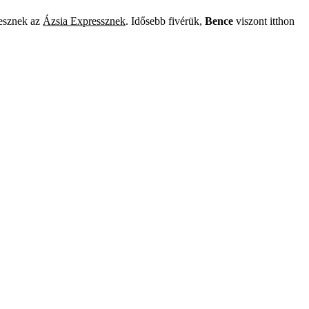
lesznek az
Ázsia Expressznek
. Idősebb fivérük,
Bence
viszont itthon