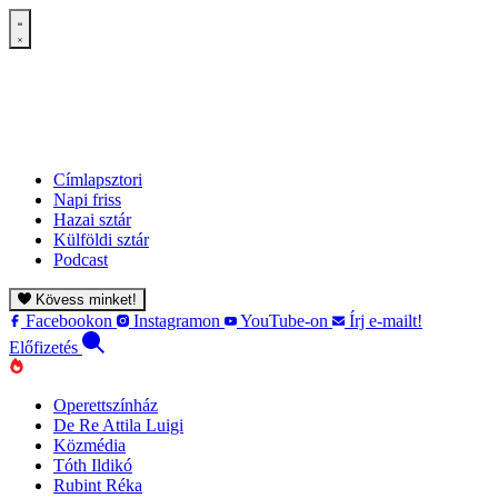
Címlapsztori
Napi friss
Hazai sztár
Külföldi sztár
Podcast
Kövess minket!
Facebookon
Instagramon
YouTube-on
Írj e-mailt!
Előfizetés
Operettszínház
De Re Attila Luigi
Közmédia
Tóth Ildikó
Rubint Réka