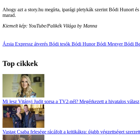
Ahogy azt a story.hu megírta, iparági pletykák szerint Bódi Hunort és
marad.
Kiemelt kép: YouTube/Palikék Világa by Manna
Ázsia Expressz
átverés
Bódi tesók
Bódi Hunor
Bódi Megyer
Bódi B
Top cikkek
Mi lesz Vitányi Judit sorsa a TV2-nél? Megérkezett a hivatalos válasz
Vastag Csaba felesége rácáfolt a kritikákra: újabb végzettséget szerz