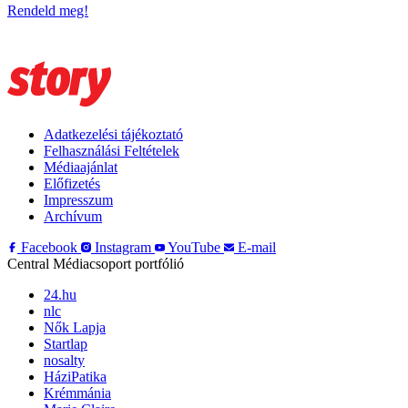
Rendeld meg!
Adatkezelési tájékoztató
Felhasználási Feltételek
Médiaajánlat
Előfizetés
Impresszum
Archívum
Facebook
Instagram
YouTube
E-mail
Central Médiacsoport portfólió
24.hu
nlc
Nők Lapja
Startlap
nosalty
HáziPatika
Krémmánia