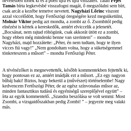
nevetésben törtek ki és a poén újra és újra visszatért. Talán
Fejes
Tamás
bírta legkevésbé visszafogni magát, ő megszólalni sem bírt,
csak arcát a kezébe temetve nevetett.
Nagyházi Lőrinc
viszont
azzal viccelődött, hogy Fertőszögi öregségére kezd megsüketülni,
Molnár Viktor
pedig azt mondta, a zombi az ő. Zsombitól pedig
elnézést is kértek a kereskedők, amiért elviccelik a jelenetét.
„Bocsánat, nem rajtad röhögünk, csak akkorát ütött ez a zombi,
hogy ebben még mindenki benne van szerintem” – mondta
Nagyházi, majd hozzátette: „Péter, én nem tudtam, hogy te ilyen
vicces fiú vagy!” „Nem gondoltam volna, hogy a süketségemmel
tönkreteszem a műsort” – mondta Fertőszögi Péter.
A tévénézőket is megnevettették, később kommentekben fejtették ki,
hogy pontosan ez az, amiért imádják ezt a műsort. „Ez egy nagyon
bűbáj baki! Biztos, hogy bekerül a (művészet) történelembe! Nagy
kedvencem Fertőszögi Péter, de az egész színvonalas műsor az,
minden fantasztikus tudású és egyéniségű szereplőjével együtt” –
írta az egyik kommentelő. „Szandra beszólása se volt semmi: Most
Zsombi, a vizsgaidőszakban pedig Zombi! ” – jegyezte meg valaki
más.