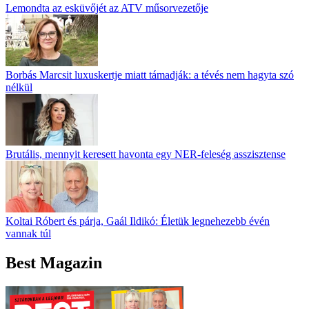
Lemondta az esküvőjét az ATV műsorvezetője
Borbás Marcsit luxuskertje miatt támadják: a tévés nem hagyta szó
nélkül
Brutális, mennyit keresett havonta egy NER-feleség asszisztense
Koltai Róbert és párja, Gaál Ildikó: Életük legnehezebb évén
vannak túl
Best Magazin