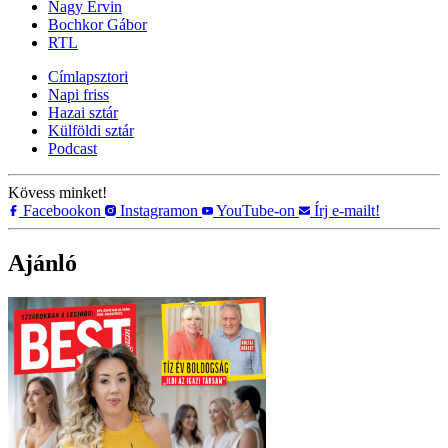
Nagy Ervin
Bochkor Gábor
RTL
Címlapsztori
Napi friss
Hazai sztár
Külföldi sztár
Podcast
Kövess minket!
Facebookon
Instagramon
YouTube-on
Írj e-mailt!
Ajánló