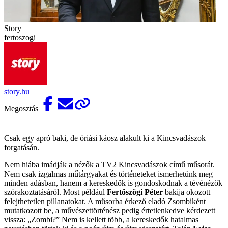
Story
fertoszogi
story.hu
Megosztás
Csak egy apró baki, de óriási káosz alakult ki a Kincsvadászok
forgatásán.
Nem hiába imádják a nézők a
TV2 Kincsvadászok
című műsorát.
Nem csak izgalmas műtárgyakat és történeteket ismerhetünk meg
minden adásban, hanem a kereskedők is gondoskodnak a tévénézők
szórakoztatásáról. Most például
Fertőszögi Péter
bakija okozott
felejthetetlen pillanatokat. A műsorba érkező eladó Zsombiként
mutatkozott be, a művészettörténész pedig értetlenkedve kérdezett
vissza: „Zombi?” Nem is kellett több, a kereskedők hatalmas