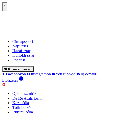
Címlapsztori
Napi friss
Hazai sztár
Külföldi sztár
Podcast
Kövess minket!
Facebookon
Instagramon
YouTube-on
Írj e-mailt!
Előfizetés
Operettszínház
De Re Attila Luigi
Közmédia
Tóth Ildikó
Rubint Réka