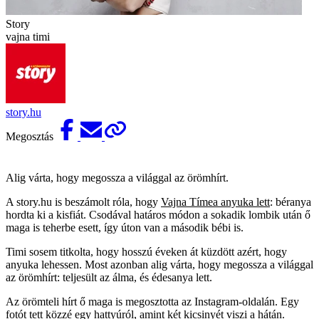
Story
vajna timi
story.hu
Megosztás
Alig várta, hogy megossza a világgal az örömhírt.
A story.hu is beszámolt róla, hogy
Vajna Tímea anyuka lett
: béranya
hordta ki a kisfiát. Csodával határos módon a sokadik lombik után ő
maga is teherbe esett, így úton van a második bébi is.
Timi sosem titkolta, hogy hosszú éveken át küzdött azért, hogy
anyuka lehessen. Most azonban alig várta, hogy megossza a világgal
az örömhírt: teljesült az álma, és édesanya lett.
Az örömteli hírt ő maga is megosztotta az Instagram-oldalán. Egy
fotót tett közzé egy hattyúról, amint két kicsinyét viszi a hátán.