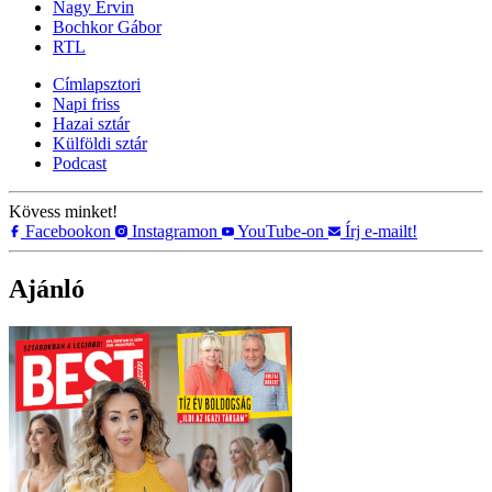
Nagy Ervin
Bochkor Gábor
RTL
Címlapsztori
Napi friss
Hazai sztár
Külföldi sztár
Podcast
Kövess minket!
Facebookon
Instagramon
YouTube-on
Írj e-mailt!
Ajánló