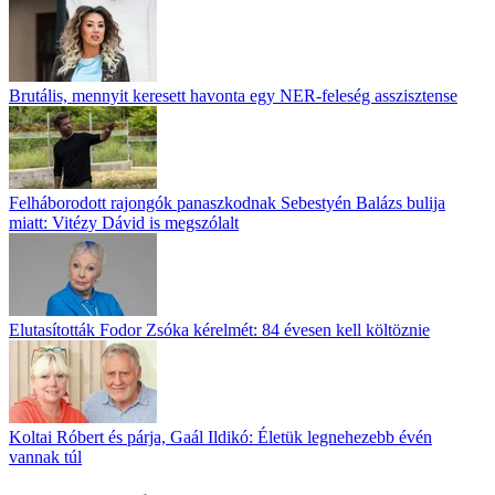
Brutális, mennyit keresett havonta egy NER-feleség asszisztense
Felháborodott rajongók panaszkodnak Sebestyén Balázs bulija
miatt: Vitézy Dávid is megszólalt
Elutasították Fodor Zsóka kérelmét: 84 évesen kell költöznie
Koltai Róbert és párja, Gaál Ildikó: Életük legnehezebb évén
vannak túl