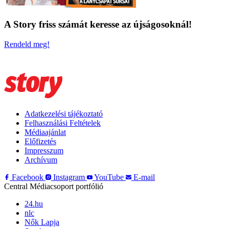
A Story friss számát keresse az újságosoknál!
Rendeld meg!
Adatkezelési tájékoztató
Felhasználási Feltételek
Médiaajánlat
Előfizetés
Impresszum
Archívum
Facebook
Instagram
YouTube
E-mail
Central Médiacsoport portfólió
24.hu
nlc
Nők Lapja