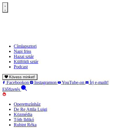
Címlapsztori
Napi friss
Hazai sztár
Külföldi sztár
Podcast
Kövess minket!
Facebookon
Instagramon
YouTube-on
Írj e-mailt!
Előfizetés
Operettszínház
De Re Attila Luigi
Közmédia
Tóth Ildikó
Rubint Réka