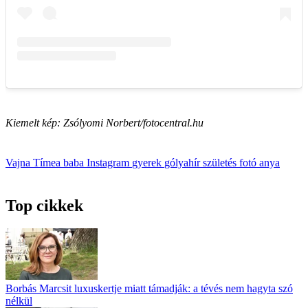
Kiemelt kép: Zsólyomi Norbert/fotocentral.hu
Vajna Tímea
baba
Instagram
gyerek
gólyahír
születés
fotó
anya
Top cikkek
Borbás Marcsit luxuskertje miatt támadják: a tévés nem hagyta szó
nélkül