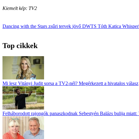
Kiemelt kép: TV2
Dancing with the Stars
zsűri
tervek
jövő
DWTS
Tóth Katica
Whispe
Top cikkek
Mi lesz Vitányi Judit sorsa a TV2-nél? Megérkezett a hivatalos válasz
Felháborodott rajongók panaszkodnak Sebestyén Balázs bulija miatt: 