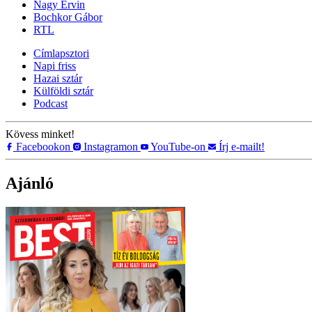
Nagy Ervin
Bochkor Gábor
RTL
Címlapsztori
Napi friss
Hazai sztár
Külföldi sztár
Podcast
Kövess minket!
Facebookon
Instagramon
YouTube-on
Írj e-mailt!
Ajánló