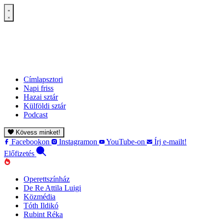
Címlapsztori
Napi friss
Hazai sztár
Külföldi sztár
Podcast
Kövess minket!
Facebookon
Instagramon
YouTube-on
Írj e-mailt!
Előfizetés
Operettszínház
De Re Attila Luigi
Közmédia
Tóth Ildikó
Rubint Réka