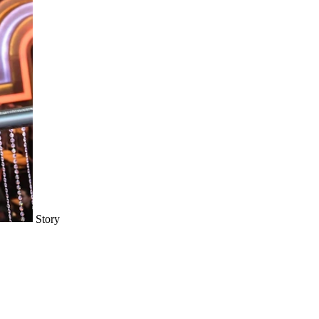
Story