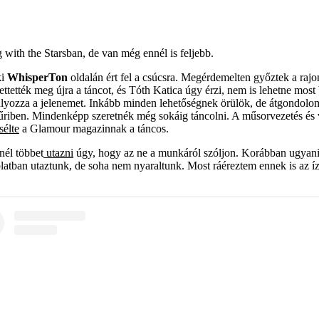
 with the Starsban, de van még ennél is feljebb.
ki
WhisperTon
oldalán ért fel a csúcsra. Megérdemelten győztek a rajon
erettették meg újra a táncot, és Tóth Katica úgy érzi, nem is lehetne m
lyozza a jelenemet. Inkább minden lehetőségnek örülök, de átgondolom,
zsűriben. Mindenképp szeretnék még sokáig táncolni. A műsorvezetés és
sélte
a Glamour magazinnak a táncos.
inél többet
utazni
úgy, hogy az ne a munkáról szóljon. Korábban ugyanis 
latban utaztunk, de soha nem nyaraltunk. Most ráéreztem ennek is az íz