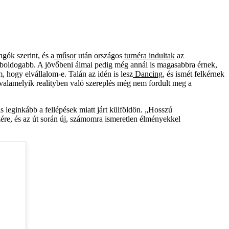
gók szerint, és a
műsor
után országos
turnéra indultak
az
ost boldogabb. A jövőbeni álmai pedig még annál is magasabbra érnek,
 hogy elvállalom-e. Talán az idén is lesz
Dancing,
és ismét felkérnek
 valamelyik realityben való szereplés még nem fordult meg a
leginkább a fellépések miatt járt külföldön. „Hosszú
ére, és az út során új, számomra ismeretlen élményekkel