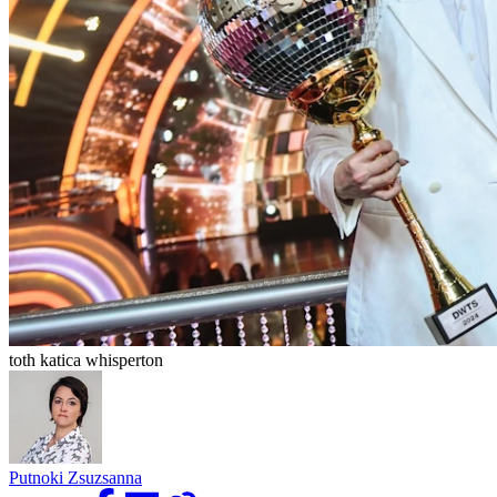
toth katica whisperton
Putnoki Zsuzsanna