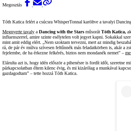
Megosztás
Tóth Katica felért a csúcsra WhisperTonnal karöltve a tavalyi Dancing
Megnyerte tavaly
a
Dancing with the Stars
műsorát
Tóth Katica,
a
influenszerrel, amire szinte esélytelen volt jegyet kapni. Sokakkal sz
mint amit eddig elért. „Nem szoktam tervezni, mert az mindig beszabá
rá, de pár év múlva szívesen feltűnnék más feladatkörben is, akár a 
fejelembe, de ha érkezne felkérés, biztos nem mondanék nemet” –
me
Elárulta azt is, hogy idén először a pihenésre is fordít időt, szeretne m
párkapcsolatban éltem kilenc évig, és mi kizárólag a munkával kapcso
gazdagodtam” – tette hozzá Tóth Katica.