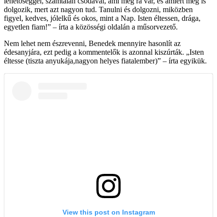
lehetőséggel, számtalan csodával, ami még rá vár, és amiért meg is
dolgozik, mert azt nagyon tud. Tanulni és dolgozni, miközben
figyel, kedves, jólelkű és okos, mint a Nap. Isten éltessen, drága,
egyetlen fiam!” – írta a közösségi oldalán a műsorvezető.
Nem lehet nem észrevenni, Benedek mennyire hasonlít az
édesanyjára, ezt pedig a kommentelők is azonnal kiszúrták. „Isten
éltesse (tiszta anyukája,nagyon helyes fiatalember)” – írta egyikük.