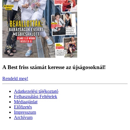
A Best friss számát keresse az újságosoknál!
Rendeld meg!
Adatkezelési tájékoztató
Felhasználási Feltételek
Médiaajánlat
Előfizetés
Impresszum
Archívum