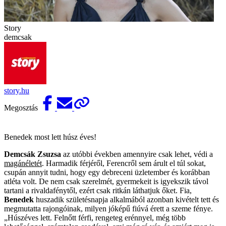
Story
demcsak
story.hu
Megosztás
Benedek most lett húsz éves!
Demcsák Zsuzsa
az utóbbi években amennyire csak lehet, védi a
magánéletét
. Harmadik férjéről, Ferencről sem árult el túl sokat,
csupán annyit tudni, hogy egy debreceni üzletember és korábban
atléta volt. De nem csak szerelmét, gyermekeit is igyekszik távol
tartani a rivaldafénytől, ezért csak ritkán láthatjuk őket. Fia,
Benedek
huszadik születésnapja alkalmából azonban kivételt tett és
megmutatta rajongóinak, milyen jóképű fiúvá érett a szeme fénye.
„Húszéves lett. Felnőtt férfi, rengeteg erénnyel, még több