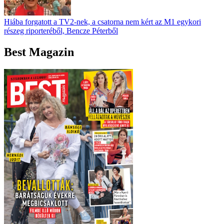
Hiába forgatott a TV2-nek, a csatorna nem kért az M1 egykori
részeg riporteréből, Bencze Péterből
Best Magazin