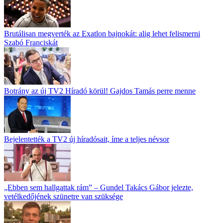
Brutálisan megverték az Exatlon bajnokát: alig lehet felismerni
Szabó Franciskát
Botrány az új TV2 Híradó körül! Gajdos Tamás perre menne
Bejelentették a TV2 új híradósait, íme a teljes névsor
„Ebben sem hallgattak rám” – Gundel Takács Gábor jelezte,
vetélkedőjének szünetre van szüksége