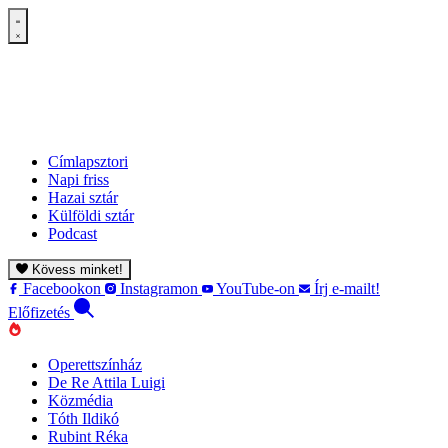
Címlapsztori
Napi friss
Hazai sztár
Külföldi sztár
Podcast
Kövess minket!
Facebookon
Instagramon
YouTube-on
Írj e-mailt!
Előfizetés
Operettszínház
De Re Attila Luigi
Közmédia
Tóth Ildikó
Rubint Réka