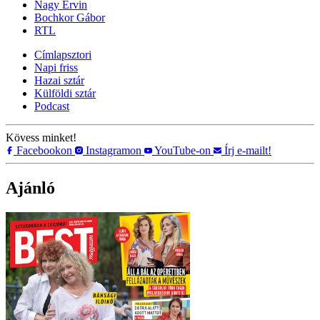
Nagy Ervin
Bochkor Gábor
RTL
Címlapsztori
Napi friss
Hazai sztár
Külföldi sztár
Podcast
Kövess minket!
Facebookon
Instagramon
YouTube-on
Írj e-mailt!
Ajánló