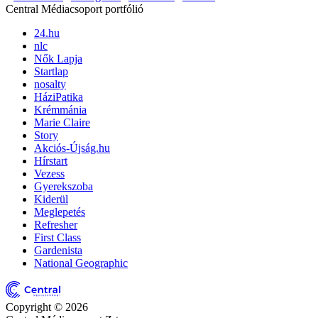
Central Médiacsoport portfólió
24.hu
nlc
Nők Lapja
Startlap
nosalty
HáziPatika
Krémmánia
Marie Claire
Story
Akciós-Újság.hu
Hírstart
Vezess
Gyerekszoba
Kiderül
Meglepetés
Refresher
First Class
Gardenista
National Geographic
Copyright © 2026