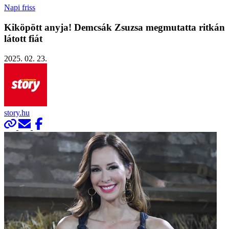
Napi friss
Kiköpött anyja! Demcsák Zsuzsa megmutatta ritkán
látott fiát
2025. 02. 23.
story.hu