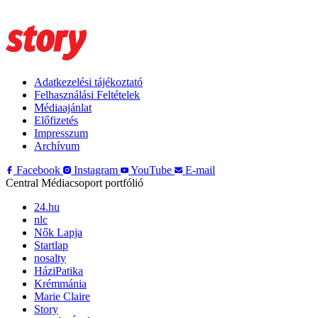
Adatkezelési tájékoztató
Felhasználási Feltételek
Médiaajánlat
Előfizetés
Impresszum
Archívum
Facebook
Instagram
YouTube
E-mail
Central Médiacsoport portfólió
24.hu
nlc
Nők Lapja
Startlap
nosalty
HáziPatika
Krémmánia
Marie Claire
Story