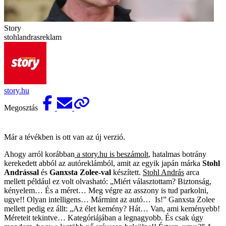
Story
stohlandrasreklam
story.hu
Megosztás
Már a tévékben is ott van az új verzió.
Ahogy arról korábban
a story.hu is beszámolt
, hatalmas botrány
kerekedett abból az autóreklámból, amit az egyik japán márka
Stohl
Andrással
és
Ganxsta Zolee-val
készített.
Stohl András
arca
mellett például ez volt olvasható: „Miért választottam? Biztonság,
kényelem… És a méret… Meg végre az asszony is tud parkolni,
ugye!! Olyan intelligens… Mármint az autó… Is!” Ganxsta Zolee
mellett pedig ez állt: „Az élet kemény? Hát… Van, ami keményebb!
Méreteit tekintve… Kategóriájában a legnagyobb. És csak úgy