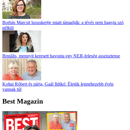
Borbás Marcsit luxuskertje miatt támadják: a tévés nem hagyta szó
nélkül
Brutális, mennyit keresett havonta egy NER-feleség asszisztense
Koltai Róbert és párja, Gaál Ildikó: Életük legnehezebb évén
vannak túl
Best Magazin