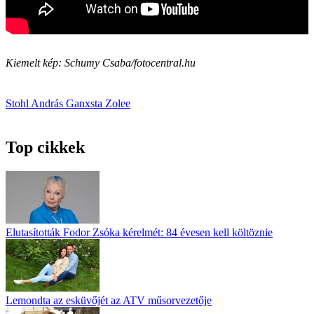
Kiemelt kép: Schumy Csaba/fotocentral.hu
Stohl András
Ganxsta Zolee
Top cikkek
Elutasították Fodor Zsóka kérelmét: 84 évesen kell költöznie
Lemondta az esküvőjét az ATV műsorvezetője