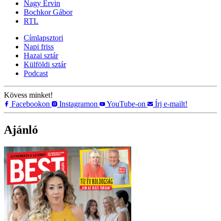
Nagy Ervin
Bochkor Gábor
RTL
Címlapsztori
Napi friss
Hazai sztár
Külföldi sztár
Podcast
Kövess minket!
Facebookon
Instagramon
YouTube-on
Írj e-mailt!
Ajánló