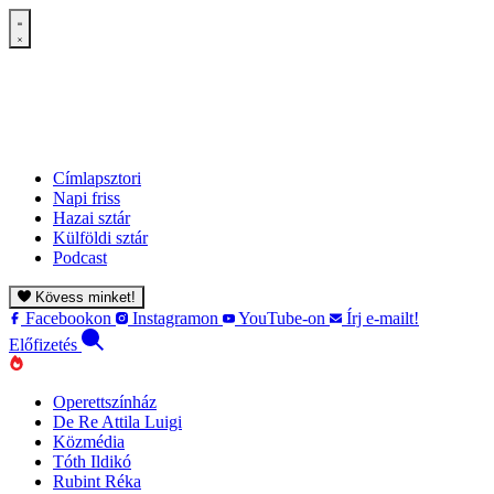
Címlapsztori
Napi friss
Hazai sztár
Külföldi sztár
Podcast
Kövess minket!
Facebookon
Instagramon
YouTube-on
Írj e-mailt!
Előfizetés
Operettszínház
De Re Attila Luigi
Közmédia
Tóth Ildikó
Rubint Réka