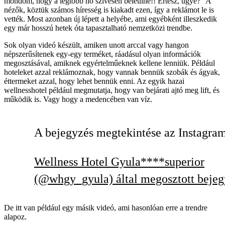
mondom, hogy a legtöbb nő szívesen beleülne!! Értesz, ugye?” A
nézők, köztük számos híresség is kiakadt ezen, így a reklámot le is
vették. Most azonban új lépett a helyébe, ami egyébként illeszkedik
egy már hosszú hetek óta tapasztalható nemzetközi trendbe.
Sok olyan videó készült, amiken unott arccal vagy hangon
népszerűsítenek egy-egy terméket, ráadásul olyan információk
megosztásával, amiknek egyértelműeknek kellene lenniük. Például
hoteleket azzal reklámoznak, hogy vannak bennük szobák és ágyak,
éttermeket azzal, hogy lehet bennük enni. Az egyik hazai
wellnesshotel például megmutatja, hogy van bejárati ajtó meg lift, és
működik is. Vagy hogy a medencében van víz.
A bejegyzés megtekintése az Instagra
Wellness Hotel Gyula****superior
(@whgy_gyula) által megosztott bejeg
De itt van például egy másik videó, ami hasonlóan erre a trendre
alapoz.