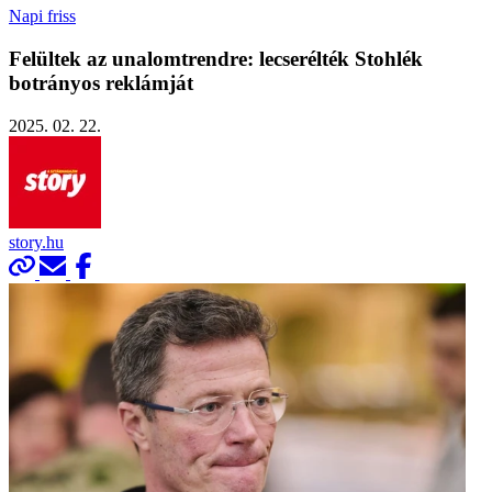
Napi friss
Felültek az unalomtrendre: lecserélték Stohlék
botrányos reklámját
2025. 02. 22.
story.hu