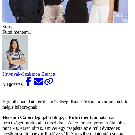
Story
Futni mentem1
Hrivnyák-Szakszon Zsanett
Megosztás
Egy pillanat alatt került a nézettségi lista csúcsára, a kommentelők
mégis háborognak.
Herendi Gábor
legújabb filmje, a
Futni mentem
hatalmas
nézettséget produkált a mozikban. A novemberi premier óta több
mint 700 ezren látták, amivel egy csapásra az elmúlt évtizedek
legsikeresebb magyar filmjévé vált. A mozibemutató után sokan