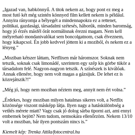
„Igazad van, habkönnyű. A titok nekem az, hogy pont ez meg a
most futó két még szintén könnyed film kellett nekem is például.
Annyira rányomja a bélyegét a mindennapokra ez a rettenet,
politikai, gazdasági, társadalmi szétesés, háborúk, minden baromság,
hogy jó érzés másfél órát normálisnak érezni magam. Nem kell
mélyreható mondanivalókat sem boncolgatnom, csak élveznem,
hogy kikapcsol. Én jobb kedvvel jöttem ki a moziból, és nekem ez a
lényeg.”
„Moziban kétszer láttam, Netflixen már háromszor. Soknak nem
tetszik, soknak csak limonádé, szerintem egy szép kis görbe tükör a
társadalom felé. Nagyon-nagyon tetszik. A színészek is kiválóak.
Annak ellenére, hogy nem volt magas a gázsijuk. De lehet ez is
közrejátszik?!”
„Még jó, hogy nem moziban néztem meg, annyit nem ért volna.”
„Érdekes, hogy moziban milyen hatalmas sikeres volt, a Netflix
közönsége viszont másképp látja. Ilyen nagy a hatáskülönbség a
vetítés mérete miatt? Vagy csak jó dolog sárba tiporni azt, ami ennyi
embernek bejött? Nem tudom, nemsokára ellenőrzöm. Nekem 13/10
volt a moziban, bár ilyen pontszám nincs is.”
Kiemelt kép: Trenka Attila/fotocentral.hu