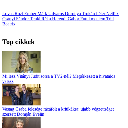
Lovas Rozi
Ember Márk
Udvaros Dorottya
Trokán Péter
Netflix
Csányi Sándor
Tenki Réka
Herendi Gábor
Futni mentem
Trill
Beatrix
Top cikkek
Mi lesz Vitányi Judit sorsa a TV2-nél? Megérkezett a hivatalos
válasz
Vastag Csaba felesége rácáfolt a kritikákra: újabb végzettséget
szerzett Domján Evelin