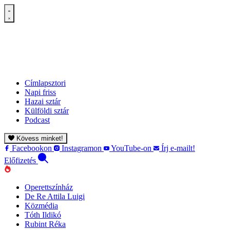
Címlapsztori
Napi friss
Hazai sztár
Külföldi sztár
Podcast
Kövess minket!
Facebookon
Instagramon
YouTube-on
Írj e-mailt!
Előfizetés
Operettszínház
De Re Attila Luigi
Közmédia
Tóth Ildikó
Rubint Réka