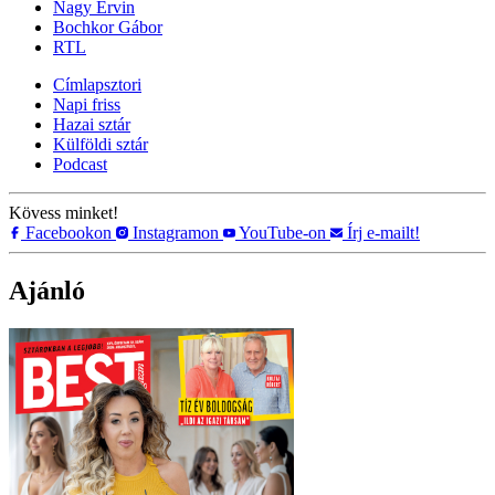
Nagy Ervin
Bochkor Gábor
RTL
Címlapsztori
Napi friss
Hazai sztár
Külföldi sztár
Podcast
Kövess minket!
Facebookon
Instagramon
YouTube-on
Írj e-mailt!
Ajánló