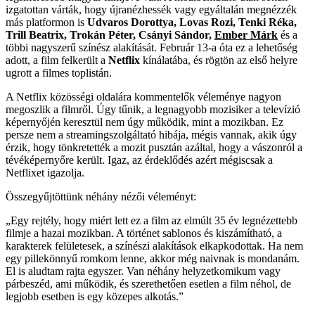
izgatottan várták, hogy újranézhessék vagy egyáltalán megnézzék
más platformon is
Udvaros Dorottya, Lovas Rozi, Tenki Réka,
Trill Beatrix, Trokán Péter, Csányi Sándor,
Ember Márk
és a
többi nagyszerű színész alakítását. Február 13-a óta ez a lehetőség
adott, a film felkerült a
Netflix
kínálatába, és rögtön az első helyre
ugrott a filmes toplistán.
A Netflix közösségi oldalára kommentelők véleménye nagyon
megoszlik a filmről. Úgy tűnik, a legnagyobb mozisiker a televízió
képernyőjén keresztül nem úgy működik, mint a mozikban. Ez
persze nem a streamingszolgáltató hibája, mégis vannak, akik úgy
érzik, hogy tönkretették a mozit pusztán azáltal, hogy a vászonról a
tévéképernyőre került. Igaz, az érdeklődés azért mégiscsak a
Netflixet igazolja.
Összegyűjtöttünk néhány nézői véleményt:
„Egy rejtély, hogy miért lett ez a film az elmúlt 35 év legnézettebb
filmje a hazai mozikban. A történet sablonos és kiszámítható, a
karakterek felületesek, a színészi alakítások elkapkodottak. Ha nem
egy pillekönnyű romkom lenne, akkor még naivnak is mondanám.
El is aludtam rajta egyszer. Van néhány helyzetkomikum vagy
párbeszéd, ami működik, és szerethetően esetlen a film néhol, de
legjobb esetben is egy közepes alkotás.”