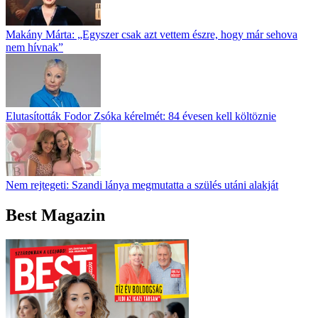
Makány Márta: „Egyszer csak azt vettem észre, hogy már sehova
nem hívnak”
Elutasították Fodor Zsóka kérelmét: 84 évesen kell költöznie
Nem rejtegeti: Szandi lánya megmutatta a szülés utáni alakját
Best Magazin