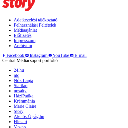
Adatkezelési tájékoztató
Felhasználási Feltételek
Médiaajánlat
Előfizetés
Impresszum
Archívum
Facebook
Instagram
YouTube
E-mail
Central Médiacsoport portfólió
24.hu
nlc
Nők Lapja
Startlap
nosalty
HáziPatika
Krémmánia
Marie Claire
Story
Akciós-Újság.hu
Hírstart
Vezess