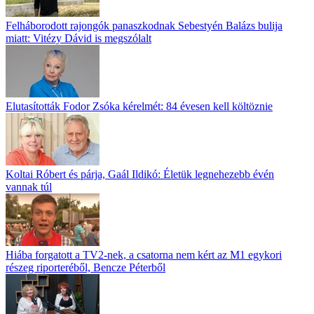
Felháborodott rajongók panaszkodnak Sebestyén Balázs bulija
miatt: Vitézy Dávid is megszólalt
Elutasították Fodor Zsóka kérelmét: 84 évesen kell költöznie
Koltai Róbert és párja, Gaál Ildikó: Életük legnehezebb évén
vannak túl
Hiába forgatott a TV2-nek, a csatorna nem kért az M1 egykori
részeg riporteréből, Bencze Péterből