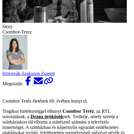
Story
Csombor-Terez
Hrivnyák-Szakszon Zsanett
Megosztás
Csombor Teréz életének 69. évében hunyt el.
Tragikus hirtelenséggel elhunyt
Csombor Teréz
, az RTL
sorozatának, a
Drága örökösök
nek Terikéje, amely szerep a
színháziakon túl elhozta a színésznő számára a televíziós
ismertséget. A színházban és képernyőn egyaránt emlékezetes
alakításokat nyújtó, felejthetetlen személyiségű művészt nézők és