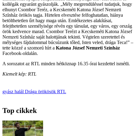
kollégák egyaránt gyászolják. „Mély megrendüléssel tudatjuk, hogy
elhunyt Csombor Teréz, a Kecskeméti Katona József Nemzeti
Színház örökös tagja. Hirtelen elvesztése felfoghatatlan, hiánya
betölthetetlen űrt hagy maga után. Emlékezetes alakításai,
felejthetetlen személyisége révén egy társulat, egy város, egy ország
örök kedvence marad. Csombor Terézt a Kecskeméti Katona József
Nemzeti Színház saját halottjának tekinti. Végtelen szeretettel és
mélységes fájdalommal búcsúzunk tőled, Isten veled, drága Teca!” –
tette közzé a szomorú hírt a
Katona József Nemzeti Színház
Facebook-oldalán.
A sorozatot az RTL minden hétköznap 16.35 órai kezdettel ismétli.
Kiemelt kép: RTL
gyász
halál
Drága örökösök
RTL
Top cikkek