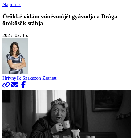
Napi friss
Örökké vidám színésznőjét gyászolja a Drága
örökösök stábja
2025. 02. 15.
Hrivnyák-Szakszon Zsanett