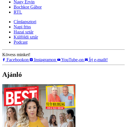
Nagy Ervin
Bochkor Gábor
RTL
Címlapsztori
Napi friss
Hazai sztár
Külföldi sztár
Podcast
Kövess minket!
Facebookon
Instagramon
YouTube-on
Írj e-mailt!
Ajánló