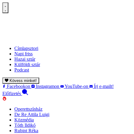
Címlapsztori
Napi friss
Hazai sztár
Külföldi sztár
Podcast
Kövess minket!
Facebookon
Instagramon
YouTube-on
Írj e-mailt!
Előfizetés
Operettszínház
De Re Attila Luigi
Közmédia
Tóth Ildikó
Rubint Réka