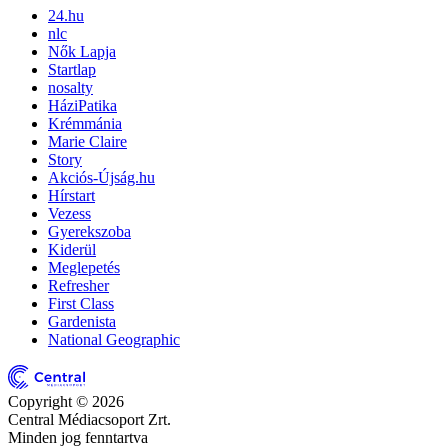
24.hu
nlc
Nők Lapja
Startlap
nosalty
HáziPatika
Krémmánia
Marie Claire
Story
Akciós-Újság.hu
Hírstart
Vezess
Gyerekszoba
Kiderül
Meglepetés
Refresher
First Class
Gardenista
National Geographic
Copyright © 2026
Central Médiacsoport Zrt.
Minden jog fenntartva