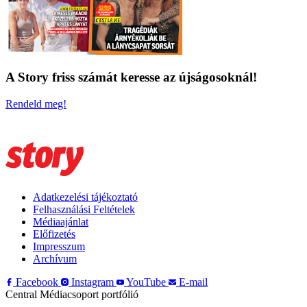
A Story friss számát keresse az újságosoknál!
Rendeld meg!
Adatkezelési tájékoztató
Felhasználási Feltételek
Médiaajánlat
Előfizetés
Impresszum
Archívum
Facebook
Instagram
YouTube
E-mail
Central Médiacsoport portfólió