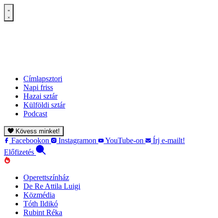
Címlapsztori
Napi friss
Hazai sztár
Külföldi sztár
Podcast
Kövess minket!
Facebookon
Instagramon
YouTube-on
Írj e-mailt!
Előfizetés
Operettszínház
De Re Attila Luigi
Közmédia
Tóth Ildikó
Rubint Réka