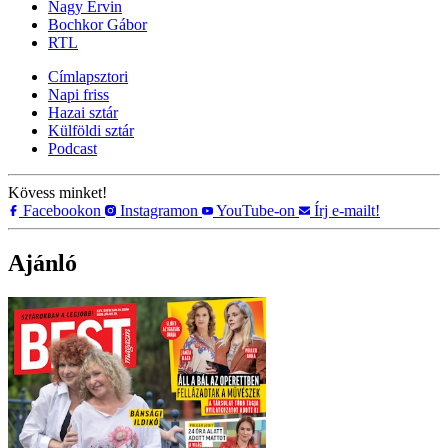
Nagy Ervin
Bochkor Gábor
RTL
Címlapsztori
Napi friss
Hazai sztár
Külföldi sztár
Podcast
Kövess minket!
Facebookon
Instagramon
YouTube-on
Írj e-mailt!
Ajánló