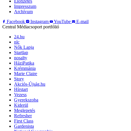
Előfizetés
Impresszum
Archívum
Facebook
Instagram
YouTube
E-mail
Central Médiacsoport portfólió
24.hu
nlc
Nők Lapja
Startlap
nosalty
HáziPatika
Krémmánia
Marie Claire
Story
Akciós-Újság.hu
Hírstart
Vezess
Gyerekszoba
Kiderül
Meglepetés
Refresher
First Class
Gardenista