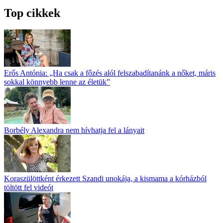
Top cikkek
Erős Antónia: „Ha csak a főzés alól fel­szabadítanánk a nőket, máris
sokkal könnyebb lenne az életük”
Borbély Alexandra nem hívhatja fel a lányait
Koraszülöttként érkezett Szandi unokája, a kismama a kórházból
töltött fel videót