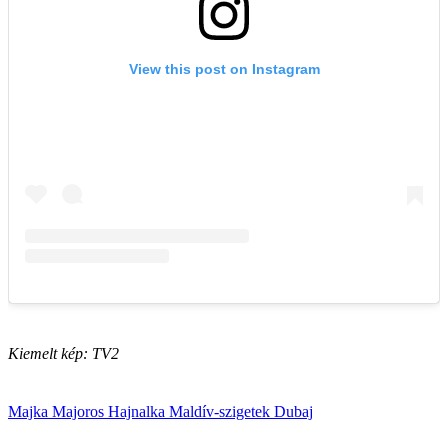
Kiemelt kép: TV2
Majka
Majoros Hajnalka
Maldív-szigetek
Dubaj