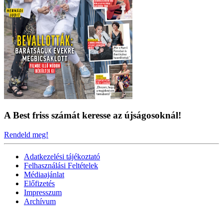
A Best friss számát keresse az újságosoknál!
Rendeld meg!
Adatkezelési tájékoztató
Felhasználási Feltételek
Médiaajánlat
Előfizetés
Impresszum
Archívum