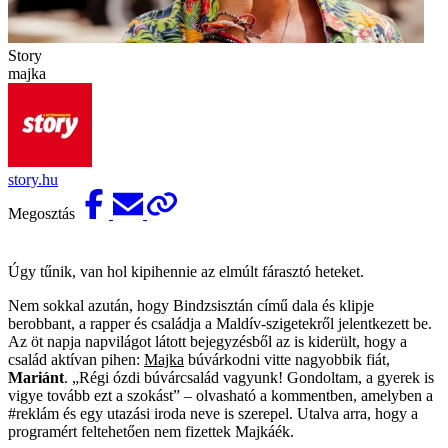
Story
majka
story.hu
Megosztás
Úgy tűnik, van hol kipihennie az elmúlt fárasztó heteket.
Nem sokkal azután, hogy Bindzsisztán című dala és klipje
berobbant, a rapper és családja a Maldív-szigetekről jelentkezett be.
Az öt napja napvilágot látott bejegyzésből az is kiderült, hogy a
család aktívan pihen:
Majka
búvárkodni vitte nagyobbik fiát,
Mariánt
. „Régi ózdi búvárcsalád vagyunk! Gondoltam, a gyerek is
vigye tovább ezt a szokást” – olvasható a kommentben, amelyben a
#reklám és egy utazási iroda neve is szerepel. Utalva arra, hogy a
programért feltehetően nem fizettek Majkáék.