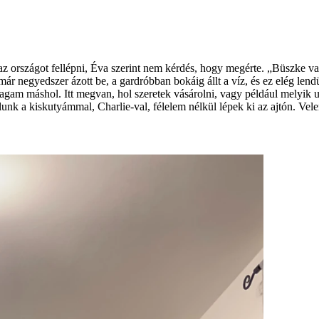
z országot fellépni, Éva szerint nem kérdés, hogy megérte. „Büszke v
ó már negyedszer ázott be, a gardróbban bokáig állt a víz, és ez elég l
am máshol. Itt megvan, hol szeretek vásárolni, vagy például melyik u
unk a kiskutyámmal, Charlie-val, félelem nélkül lépek ki az ajtón. Ve