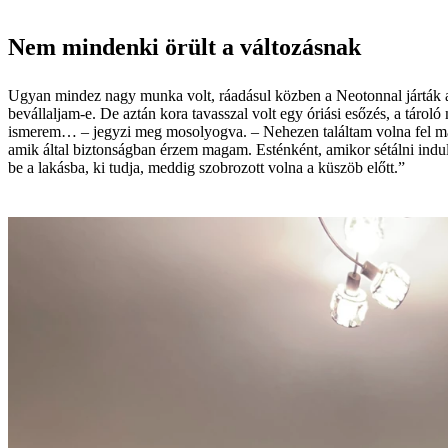
Nem mindenki örült a változásnak
Ugyan mindez nagy munka volt, ráadásul közben a Neotonnal járták a
bevállaljam-e. De aztán kora tavasszal volt egy óriási esőzés, a tárol
ismerem… – jegyzi meg mosolyogva. – Nehezen találtam volna fel mag
amik által biztonságban érzem magam. Esténként, amikor sétálni indul
be a lakásba, ki tudja, meddig szobrozott volna a küszöb előtt.”