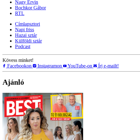
Nagy Ervin
Bochkor Gábor
RTL
Címlapsztori
Napi friss
Hazai sztár
Külföldi sztár
Podcast
Kövess minket!
Facebookon
Instagramon
YouTube-on
Írj e-mailt!
Ajánló