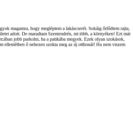
agyok magamra, hogy megléptem a lakáscserét. Sokáig őrlődtem rajta,
endületet adott. De maradtam Szentendrén, mi több, a környéken! Ezt már
tcában jobb parkolni, ha a patikába megyek. Ezek olyan szokások,
lem ellentétben ő nehezen szokta meg az új otthonát! Ha nem viszem