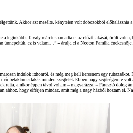
ettünk. Akkor azt mesélte, kénytelen volt dobozokból előhalásznia a g
le a leginkább. Tavaly márciusban adta el az előző lakását, örült volna,
an ünnepeltük, ez is valami…” – árulja el a
Neoton Família énekesnője
.
amarosan indulok itthonról, és még meg kell keresnem egy ruhazsákot. 
 már belaktam a lakás minden szegletét. Ebben nagy segítségemre volt 
ek rajta, amikor éppen távol voltam – magyarázza. – Fárasztó dolog á
rban ahhoz, hogy elférjen mindaz, amit még a nagy házból hoztam el. Na 