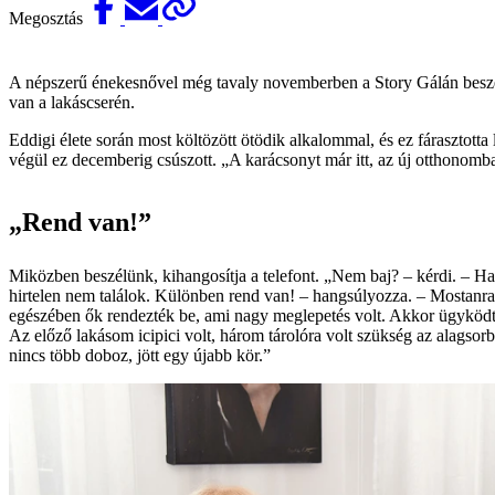
Megosztás
A népszerű énekesnővel még tavaly novemberben a Story Gálán beszélg
van a lakáscserén.
Eddigi élete során most költözött ötödik alkalommal, és ez fárasztotta 
végül ez decemberig csúszott. „A karácsonyt már itt, az új otthonomb
„Rend van!”
Miközben beszélünk, kihangosítja a telefont. „Nem baj? – kérdi. – H
hirtelen nem találok. Különben rend van! – hangsúlyozza. – Mostanra
egészében ők rendezték be, ami nagy meglepetés volt. Akkor ügyködt
Az előző lakásom icipici volt, három tárolóra volt szükség az alagso
nincs több doboz, jött egy újabb kör.”