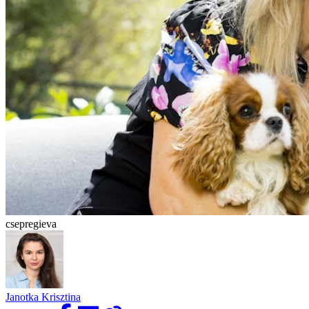
csepregieva
Janotka Krisztina