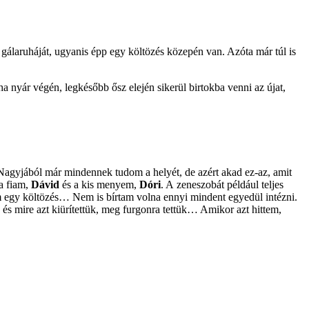
álaruháját, ugyanis épp egy költözés közepén van. Azóta már túl is
 ha nyár végén, legkésőbb ősz elején sikerül birtokba venni az újat,
Nagyjából már mindennek tudom a helyét, de azért akad ez-az, amit
a fiam,
Dávid
és a kis menyem,
Dóri
. A zeneszobát például teljes
m egy költözés… Nem is bírtam volna ennyi mindent egyedül intézni.
és mire azt kiürítettük, meg furgonra tettük… Amikor azt hittem,