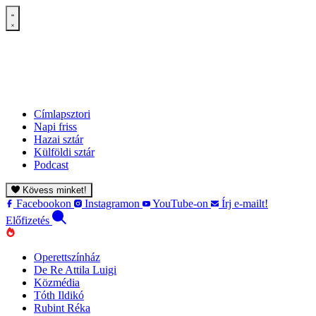
Címlapsztori
Napi friss
Hazai sztár
Külföldi sztár
Podcast
Kövess minket!
Facebookon
Instagramon
YouTube-on
Írj e-mailt!
Előfizetés
Operettszínház
De Re Attila Luigi
Közmédia
Tóth Ildikó
Rubint Réka