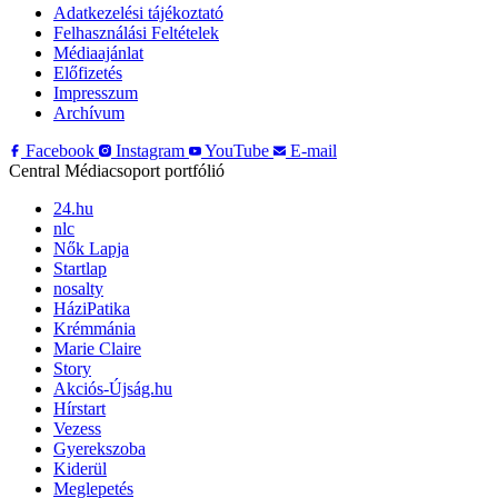
Adatkezelési tájékoztató
Felhasználási Feltételek
Médiaajánlat
Előfizetés
Impresszum
Archívum
Facebook
Instagram
YouTube
E-mail
Central Médiacsoport portfólió
24.hu
nlc
Nők Lapja
Startlap
nosalty
HáziPatika
Krémmánia
Marie Claire
Story
Akciós-Újság.hu
Hírstart
Vezess
Gyerekszoba
Kiderül
Meglepetés