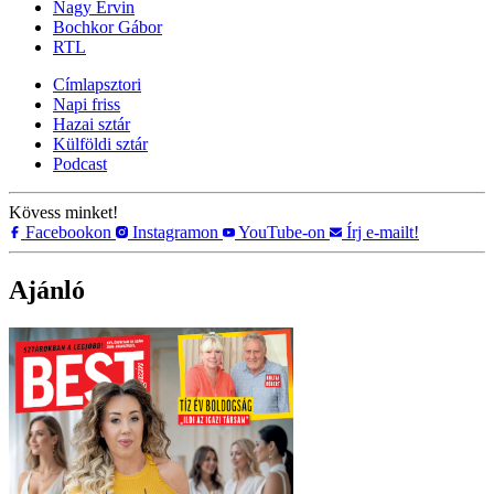
Nagy Ervin
Bochkor Gábor
RTL
Címlapsztori
Napi friss
Hazai sztár
Külföldi sztár
Podcast
Kövess minket!
Facebookon
Instagramon
YouTube-on
Írj e-mailt!
Ajánló