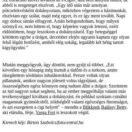
abból is rengeteget elszívott. „Egy idő után már amolyan
pótcselekvésként dohányoztam, miközben végeztem a házimunkát,
elszívtam egy szálat, majd még egyet, és ez így ment tovább. Napi
egy doboz simán elfogyott. Aztán belegondoltam, hogy milyen
szörnyű ez, nem hittem el, hogy képtelen vagyok letenni, ezért
eldöntöttem, hogy leszokom a dohányzásról. Egy betegséggel
kötöttem egybe a dolgot, december elején ugyanis kaptam egy olyan
felső légúti fertőzést, amiből elég sokáig, legalább két hétig tartott
kigyógyulni.”
Miután meggyógyult, úgy döntött, nem gyújt rá többet. „Ezt
követően egy hónapig még tisztult a tüdőm és a torkom, amire
rásegítettem sóoldatos inhalátorokkal. Persze voltak olyan
pillanatok, amikor nagyon jólesett volna rágyújtani, de
összességében egész könnyen meg tudtam állni a dolgot. Szerintem
az tud nagyon sokat segíteni, ha az ember megpróbálja valami más
tevékenységgel kiváltani a dohányzást, én például szoktam csinálni
magamnak gyümölcsből, zöldségből valami egészséges finomságot,
és azt eszegetem a cigi helyett” – mondta a
Blikknek
Balássy Betty
,
aki elárulta, férje,
Varga Feri
is leszokott végül.
Kiemelt kép: Birton Szabolcs/fotocentral.hu