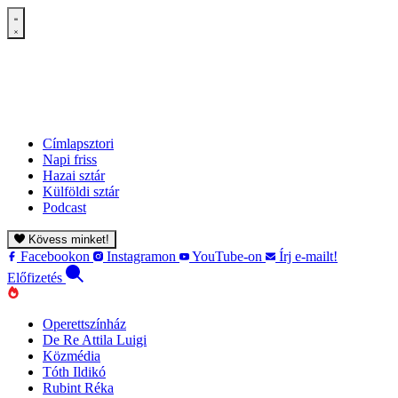
Címlapsztori
Napi friss
Hazai sztár
Külföldi sztár
Podcast
Kövess minket!
Facebookon
Instagramon
YouTube-on
Írj e-mailt!
Előfizetés
Operettszínház
De Re Attila Luigi
Közmédia
Tóth Ildikó
Rubint Réka