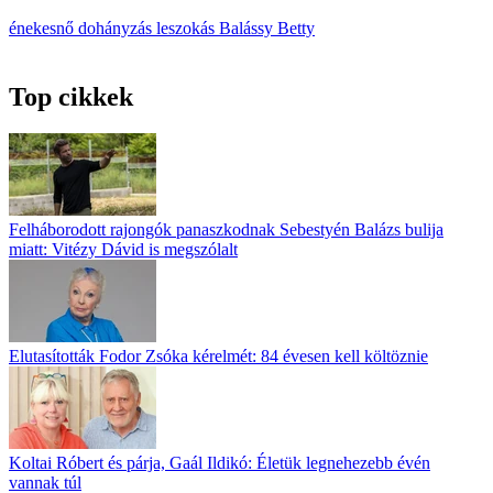
énekesnő
dohányzás
leszokás
Balássy Betty
Top cikkek
Felháborodott rajongók panaszkodnak Sebestyén Balázs bulija
miatt: Vitézy Dávid is megszólalt
Elutasították Fodor Zsóka kérelmét: 84 évesen kell költöznie
Koltai Róbert és párja, Gaál Ildikó: Életük legnehezebb évén
vannak túl