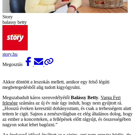
Story
balassy betty
story.hu
Megosztás
Akkor döntött a leszokás mellett, amikor egy felső légúti
megbetegedésből alig tudott kigyógyulni.
Megszabadult káros szenvedélyétől
Balássy Betty
.
Varga Feri
felesége
számára az új év már úgy indult, hogy nem gyújtott rá.
„Hosszú éveken keresztül dohányoztam, és csak a terhességem alatt
tettem le cigit. Sajnos a zenészvilágban ez elég általános dolog, hogy
az ember a koncerteken, a fellépések előtt rágyújt, és összességében
nagyon sokat lehet bagózni.”
Az énekesnő idővel átváltott az e-cigire, ami nem annyira büdös, de