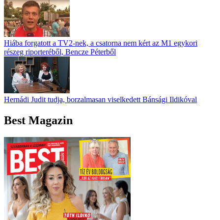
Hiába forgatott a TV2-nek, a csatorna nem kért az M1 egykori
részeg riporteréből, Bencze Péterből
Hernádi Judit tudja, borzalmasan viselkedett Bánsági Ildikóval
Best Magazin