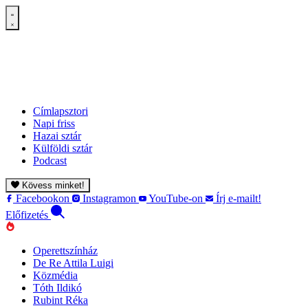
Címlapsztori
Napi friss
Hazai sztár
Külföldi sztár
Podcast
Kövess minket!
Facebookon
Instagramon
YouTube-on
Írj e-mailt!
Előfizetés
Operettszínház
De Re Attila Luigi
Közmédia
Tóth Ildikó
Rubint Réka