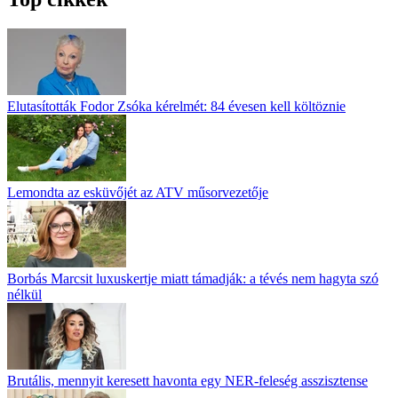
Elutasították Fodor Zsóka kérelmét: 84 évesen kell költöznie
Lemondta az esküvőjét az ATV műsorvezetője
Borbás Marcsit luxuskertje miatt támadják: a tévés nem hagyta szó
nélkül
Brutális, mennyit keresett havonta egy NER-feleség asszisztense