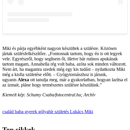
Miki és párja egyébként nagyon készültek a szülésre. Közösen
jártak szülésfelkészítőre. „Fontosnak tartom, hogy én is ott legyek
vele. Egyrészről, hogy segítsem őt, illetve bár rutinos apukának
tartom magam, Annabella rég volt baba, azóta sok minden változott.
Nem árt, ha magamra szedek még egy kis tudást – nyilatkozta Miki
még a kisfia születése előtt. – Gyógytornászhoz is járunk,
ugyanis
Alexa
ott tanulja meg, már a gyakorlatban, hogyan lazítsa el
az izmait, pláne hogy természetes szülésre készülünk.”
Kiemelt kép: Schumy Csaba/fotocentral.hu; Archív
család
baba
gyerek
gólyahír
születés
Lukács Miki
Top cikkek