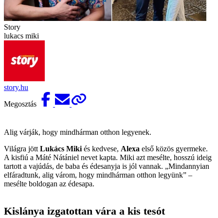
Story
lukacs miki
story.hu
Megosztás
Alig várják, hogy mindhárman otthon legyenek.
Világra jött
Lukács Miki
és kedvese,
Alexa
első közös gyermeke.
A kisfiú a Máté Nátániel nevet kapta. Miki azt mesélte, hosszú ideig
tartott a vajúdás, de baba és édesanyja is jól vannak. „Mindannyian
elfáradtunk, alig várom, hogy mindhárman otthon legyünk” –
mesélte boldogan az édesapa.
Kislánya izgatottan vára a kis tesót