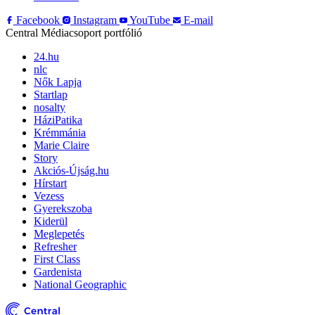
Facebook
Instagram
YouTube
E-mail
Central Médiacsoport portfólió
24.hu
nlc
Nők Lapja
Startlap
nosalty
HáziPatika
Krémmánia
Marie Claire
Story
Akciós-Újság.hu
Hírstart
Vezess
Gyerekszoba
Kiderül
Meglepetés
Refresher
First Class
Gardenista
National Geographic