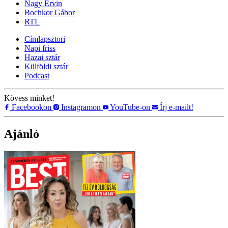
Nagy Ervin
Bochkor Gábor
RTL
Címlapsztori
Napi friss
Hazai sztár
Külföldi sztár
Podcast
Kövess minket!
Facebookon
Instagramon
YouTube-on
Írj e-mailt!
Ajánló