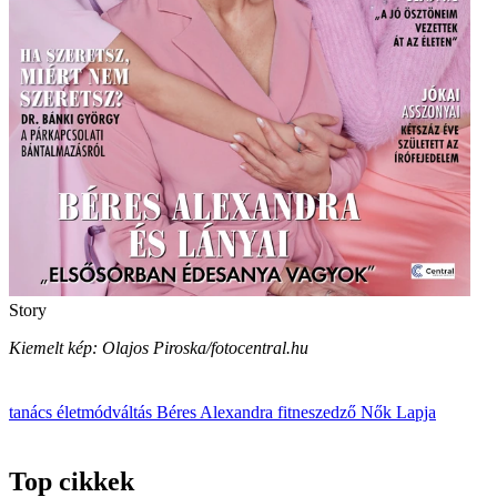
Story
Kiemelt kép: Olajos Piroska/fotocentral.hu
tanács
életmódváltás
Béres Alexandra
fitneszedző
Nők Lapja
Top cikkek