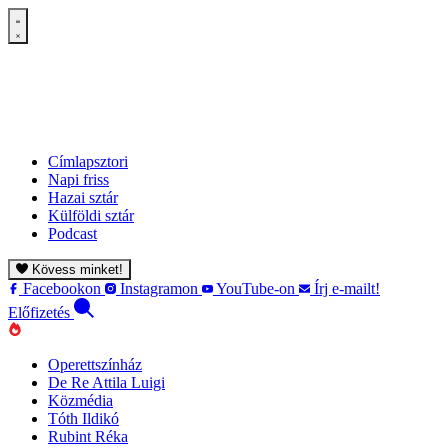
Címlapsztori
Napi friss
Hazai sztár
Külföldi sztár
Podcast
Kövess minket!
Facebookon
Instagramon
YouTube-on
Írj e-mailt!
Előfizetés
Operettszínház
De Re Attila Luigi
Közmédia
Tóth Ildikó
Rubint Réka