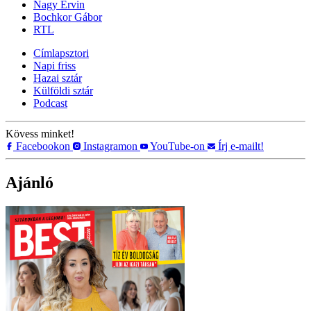
Nagy Ervin
Bochkor Gábor
RTL
Címlapsztori
Napi friss
Hazai sztár
Külföldi sztár
Podcast
Kövess minket!
Facebookon
Instagramon
YouTube-on
Írj e-mailt!
Ajánló