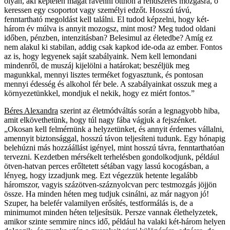
olyan, aki képtelen magát rávenni otthon a rendszeres mozgásra, ő
keressen egy csoportot vagy személyi edzőt. Hosszú távú,
fenntartható megoldást kell találni. El tudod képzelni, hogy két-
három év múlva is annyit mozogsz, mint most? Meg tudod oldani
időben, pénzben, intenzitásban? Belesimul az életedbe? Amíg ez
nem alakul ki stabilan, addig csak kapkod ide-oda az ember. Fontos
az is, hogy legyenek saját szabályaink. Nem kell lemondani
mindenről, de muszáj kijelölni a határokat; beszéljük meg
magunkkal, mennyi lisztes terméket fogyasztunk, és pontosan
mennyi édesség és alkohol fér bele. A szabályainkat osszuk meg a
környezetünkkel, mondjuk el nekik, hogy ez miért fontos.”
Béres Alexandra
szerint az életmódváltás során a legnagyobb hiba,
amit elkövethetünk, hogy túl nagy fába vágjuk a fejszénket.
„Okosan kell felmérnünk a helyzetünket, és annyit érdemes vállalni,
amennyit biztonsággal, hosszú távon teljesíteni tudunk. Egy hónapig
belehúzni más hozzáállást igényel, mint hosszú távra, fenntarthatóan
tervezni. Kezdetben mérsékelt terhelésben gondolkodjunk, például
ötven-hatvan perces erőltetett sétában vagy lassú kocogásban, a
lényeg, hogy izzadjunk meg. Ezt végezzük hetente legalább
háromszor, vagyis százötven-száznyolcvan perc testmozgás jöjjön
össze. Ha minden héten meg tudjuk csinálni, az már nagyon jó!
Szuper, ha belefér valamilyen erősítés, testformálás is, de a
minimumot minden héten teljesítsük. Persze vannak élethelyzetek,
amikor szinte semmire nincs idő, például ha valaki két-három helyen