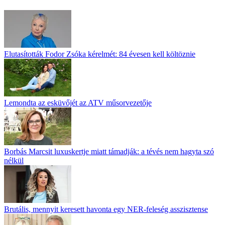
Elutasították Fodor Zsóka kérelmét: 84 évesen kell költöznie
Lemondta az esküvőjét az ATV műsorvezetője
Borbás Marcsit luxuskertje miatt támadják: a tévés nem hagyta szó
nélkül
Brutális, mennyit keresett havonta egy NER-feleség asszisztense