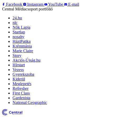
Facebook
Instagram
YouTube
E-mail
Central Médiacsoport portfólió
24.hu
nlc
Nők Lapja
Startlap
nosalty
HáziPatika
Krémmánia
Marie Claire
Story
Akciós-Újság.hu
Hírstart
Vezess
Gyerekszoba
Kiderül
Meglepetés
Refresher
First Class
Gardenista
National Geographic