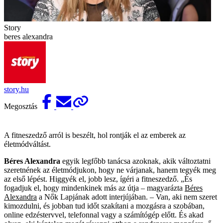
Story
beres alexandra
story.hu
Megosztás
A fitneszedző arról is beszélt, hol rontják el az emberek az
életmódváltást.
Béres Alexandra
egyik legfőbb tanácsa azoknak, akik változtatni
szeretnének az életmódjukon, hogy ne várjanak, hanem tegyék meg
az első lépést. Higgyék el, jobb lesz, ígéri a fitneszedző. „És
fogadjuk el, hogy mindenkinek más az útja – magyarázta
Béres
Alexandra
a Nők Lapjának adott interjújában. – Van, aki nem szeret
kimozdulni, és jobban tud időt szakítani a mozgásra a szobában,
online edzéstervvel, telefonnal vagy a számítógép előtt. És akad