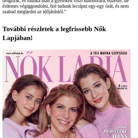
dolgozik, és munka után a gyerekeit viszi különórára, edzésre, de
érdemes végiggondolni, hol tudunk lecsípni egy-egy órát, és nem
szabad megijedni az időjárástól.”
További részletek a legfrissebb Nők
Lapjában!