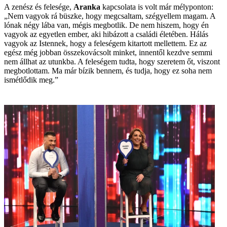
A zenész és felesége,
Aranka
kapcsolata is volt már mélyponton:
„Nem vagyok rá büszke, hogy megcsaltam, szégyellem magam. A
lónak négy lába van, mégis megbotlik. De nem hiszem, hogy én
vagyok az egyetlen ember, aki hibázott a családi életében. Hálás
vagyok az Istennek, hogy a feleségem kitartott mellettem. Ez az
egész még jobban összekovácsolt minket, innentől kezdve semmi
nem állhat az utunkba. A feleségem tudta, hogy szeretem őt, viszont
megbotlottam. Ma már bízik bennem, és tudja, hogy ez soha nem
ismétlődik meg.”