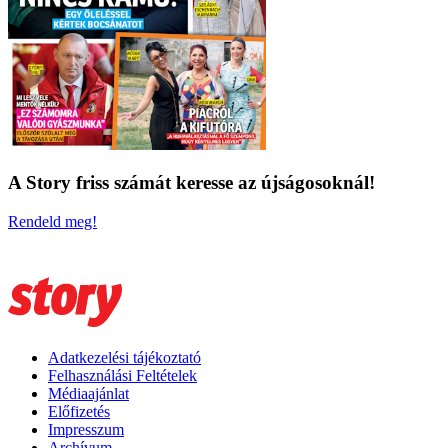
A Story friss számát keresse az újságosoknál!
Rendeld meg!
Adatkezelési tájékoztató
Felhasználási Feltételek
Médiaajánlat
Előfizetés
Impresszum
Archívum