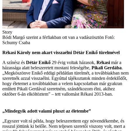
Story
Bódi Margó szerint a férfiakban ott van a vadászösztön Fotó:
Schumy Csaba
Rékasi Károly nem akart visszaélni Détár Enikő türelmével
A színész és
Détár Enikő
29 évig voltak házasok, ­
Rékasi
már a
házassága alatt beleszeretett mostani feleségébe,
Pikali ­Gerdába
.
„Megköszönve Enikő ­eddigi példátlan türelmét, a továbbiakban nem
szeretnék azzal ­visszaélni. Egyúttal tájékoztatok minden érdeklődőt,
hogy életemet a továbbiakban a velem kapcsolatban már gyakran
említett Pikali Gerdával szeretném, szándékozom élni, akihez
október 6-án elköltöztem” – tett vallomást Rékasi 2013-ban.
„Mindegyik adott valami pluszt az életembe”
„Egyszer volt rá példa, hogy beleszerettem egy növendékembe, és
rosszul jöttünk ki belőle. Nem teljesen szeretői viszony volt, mert a