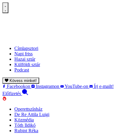
Címlapsztori
Napi friss
Hazai sztár
Külföldi sztár
Podcast
Kövess minket!
Facebookon
Instagramon
YouTube-on
Írj e-mailt!
Előfizetés
Operettszínház
De Re Attila Luigi
Közmédia
Tóth Ildikó
Rubint Réka