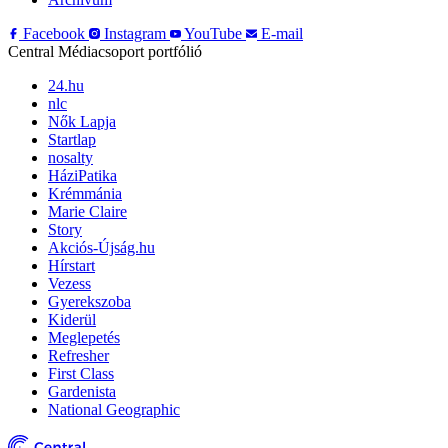
Facebook
Instagram
YouTube
E-mail
Central Médiacsoport portfólió
24.hu
nlc
Nők Lapja
Startlap
nosalty
HáziPatika
Krémmánia
Marie Claire
Story
Akciós-Újság.hu
Hírstart
Vezess
Gyerekszoba
Kiderül
Meglepetés
Refresher
First Class
Gardenista
National Geographic