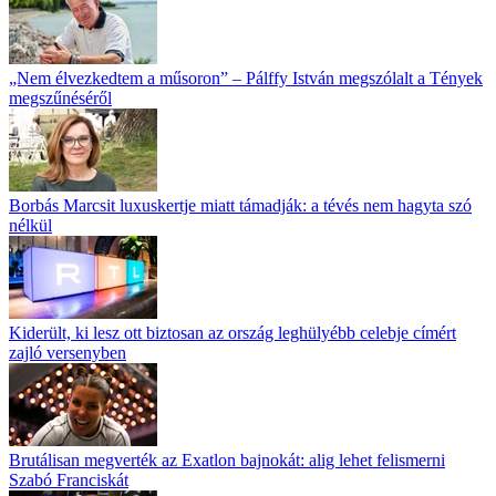
„Nem élvezkedtem a műsoron” – Pálffy István megszólalt a Tények
megszűnéséről
Borbás Marcsit luxuskertje miatt támadják: a tévés nem hagyta szó
nélkül
Kiderült, ki lesz ott biztosan az ország leghülyébb celebje címért
zajló versenyben
Brutálisan megverték az Exatlon bajnokát: alig lehet felismerni
Szabó Franciskát