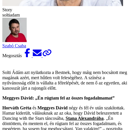
Story
soltiadam
Szabó Csaba
Megosztás
Solti Ádám azt nyilatkozta a Bestnek, hogy máig nem bocsátott meg
magának azért, mert hűtlen volt feleségéhez. A színész a
nyilvánosság előtt is vállalta a félrelépését, de nem ő az egyetlen, aki
kanosszát járt a rajongói előtt.
Meggyes Dávid: „Én rúgtam fel az összes fogadalmamat”
Horváth Gréta
és ­
Meggyes Dávid
négy és fél év után szakítottak.
Hamar kiderült, válásuknak az az oka, hogy Dávid beleszeretett a
Dancing with the Stars ­táncosába,
Stana Alexandrába
. „Én
döntöttem, én mentem el, én rúgtam fel az összes fogadalmam, és
megértem, ha sosem fog megbocsátani. Van valakim!” – posztolta