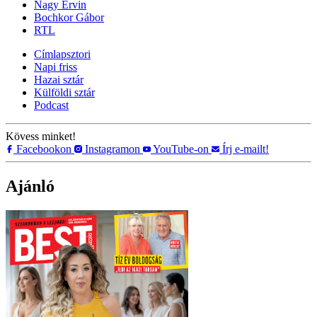
Nagy Ervin
Bochkor Gábor
RTL
Címlapsztori
Napi friss
Hazai sztár
Külföldi sztár
Podcast
Kövess minket!
Facebookon
Instagramon
YouTube-on
Írj e-mailt!
Ajánló