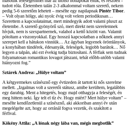
második ­feleségemmel már az utolsó hónapokat éltük, és részben ­
tudott róla. Életemben talán 2-3 alkalommal voltam szerető, nekem
pedig 5-6 szeretőm lehetett – ­mesélte egy napilapnak ­
Pintér Tibor
.
– Volt olyan hölgy, aki nyolc évig volt velem periodikusan…
Szerettem a kapcsolataimat, mert mindegyik adott valami pluszt az
életembe. A ­szerető ­gyönyörű szó, mert ­direkt nem szerelemnek
hívjuk, nem is szexpartnernek, valahol a kettő között van. Valamit
pótoltam a viszonyokkal. Egy ­hosszú kapcsolatban a nőknek annyi
szerepet kell a hátukon vinniük… Az ágyban legyenek örömlányok,
a konyhában tündérek, édesanyák, feleségek, legjobb ­barátok… Nő
­legyen a talpán, aki ezt ­évekig tudja biztosítani. A férfiak sem tudnak
folyamatosan ­romantikus lovagot játszani, tehát előbb-utóbb ­valami
hiá­nyozni fog.”
Sztárek Andrea: „Hülye voltam”
A kétgyermekes színésznő egy évtizeden át tartott ki nős szerelme
mellett. „Izgalmas volt a szeretői státusz, amibe kerültem, legalábbis
egy darabig. Ment a hitegetés, hogy majd otthagyja a feleségét, én
meg hittem neki. Így telt el tíz év. Hogy miért? Mert hülye voltam” –
mesélte kendőzetlenül a színésznő, aki akkoriban annyi év után
megelégelte azt, hogy az orránál fogva vezetik, és szakított a
férfival.
Kökény Attila: „A lónak négy lába van, mégis megbotlik”