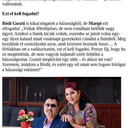
vallomását.
Ezt el kell fogadni?
Bódi Guszti
is kikacsingatott a házasságból, de
Margó
ezt
elfogadta! „Voltak félrelépései, de nem csináltam belőlük nagy
ügyet. Amikor a fiaink kicsik voltak, eszembe se jutott volna egy-
egy ilyen kaland miatt vasárnapi gyerekeket csinálni a fiaimból. Meg
kezdjünk el osztozkodni azon, amit közösen hoztunk össze… A
férfiakban ott a vadászösztön, ezt el kell fogadni. Persze fáj, hogy ha
ez megtörténik, de nem vagyok hajlandó ezért feldúlni a
házasságomat. Guszti megkívánt egy sütit – és akkor mi van?
Szeretem, imádom a Bódit, és ezért egy nő miatt sem fogom felrúgni
a házassági eskümet!”