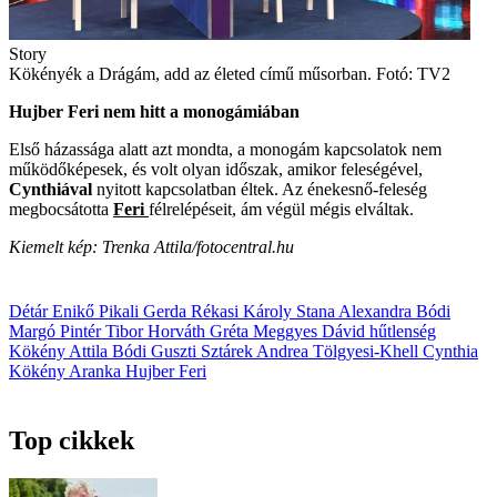
Story
Kökényék a Drágám, add az életed című műsorban. Fotó: TV2
Hujber Feri nem hitt a monogámiában
Első házassága alatt azt mondta, a monogám kapcsolatok nem
működőképesek, és volt olyan időszak, amikor feleségével,
Cynthiával
nyitott kapcsolatban éltek. Az énekesnő-feleség
megbocsátotta
Feri
félre­lépéseit, ám végül mégis elváltak.
Kiemelt kép: Trenka Attila/fotocentral.hu
Détár Enikő
Pikali Gerda
Rékasi Károly
Stana Alexandra
Bódi
Margó
Pintér Tibor
Horváth Gréta
Meggyes Dávid
hűtlenség
Kökény Attila
Bódi Guszti
Sztárek Andrea
Tölgyesi-Khell Cynthia
Kökény Aranka
Hujber Feri
Top cikkek