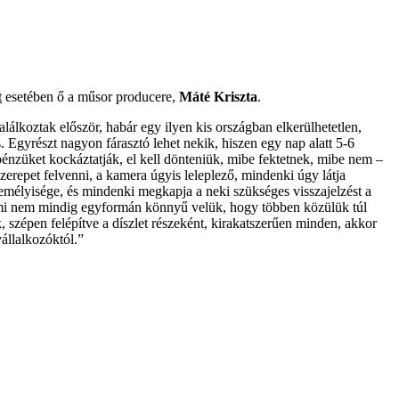
t
esetében ő a műsor producere,
Máté Kriszta
.
lálkoztak először, habár egy ilyen kis országban elkerülhetetlen,
 Egyrészt nagyon fárasztó lehet nekik, hiszen egy nap alatt 5-6
 pénzüket kockáztatják, el kell dönteniük, mibe fektetnek, mibe nem –
 szerepet felvenni, a kamera úgyis leleplező, mindenki úgy látja
emélyisége, és mindenki megkapja a neki szükséges visszajelzést a
 ami nem mindig egyformán könnyű velük, hogy többen közülük túl
, szépen felépítve a díszlet részeként, kirakatszerűen minden, ­akkor
állalkozóktól.”