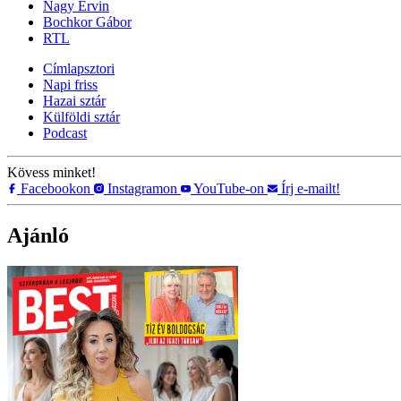
Nagy Ervin
Bochkor Gábor
RTL
Címlapsztori
Napi friss
Hazai sztár
Külföldi sztár
Podcast
Kövess minket!
Facebookon
Instagramon
YouTube-on
Írj e-mailt!
Ajánló