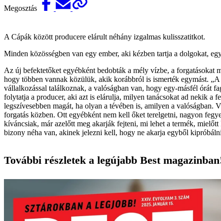
Megosztás
A Cápák között producere elárult néhány izgalmas kulisszatitkot.
Minden közösségben van egy ember, aki kézben tartja a dolgokat, egy
Az új befektetőket egyébként bedobták a mély vízbe, a forgatásokat me
hogy többen vannak közülük, akik korábbról is ismerték egymást. „A fo
vállalkozással találkoznak, a valóságban van, hogy egy-másfél órát fa
folytatja a producer, aki azt is elárulja, milyen tanácsokat ad nekik a
legszívesebben magát, ha olyan a tévében is, amilyen a valóságban. V
forgatás közben. Ott egyébként nem kell őket terelgetni, nagyon feg
kíváncsiak, már azelőtt meg akarják fejteni, mi lehet a termék, mielőt
bizony néha van, akinek jelezni kell, hogy ne akarja egyből kipróbáln
További részletek a legújabb Best magazinban