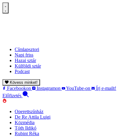
Címlapsztori
Napi friss
Hazai sztár
Külföldi sztár
Podcast
Kövess minket!
Facebookon
Instagramon
YouTube-on
Írj e-mailt!
Előfizetés
Operettszínház
De Re Attila Luigi
Közmédia
Tóth Ildikó
Rubint Réka