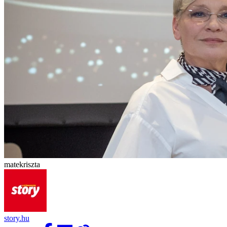
matekriszta
story.hu