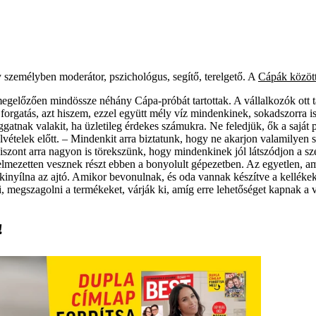
 személyben moderátor, pszichológus, segítő, terelgető. A
Cápák közöt
gelőzően mind­össze néhány Cápa-­próbát tartottak. A vállalkozók ott ta
rgatás, azt hiszem, ezzel együtt mély víz mindenkinek, sokadszorra is.
ggatnak valakit, ha üzletileg érdekes számukra. Ne feledjük, ők a saját
 felvételek előtt. – Mindenkit arra biztatunk, hogy ne akarjon valamilyen
iszont arra nagyon is törekszünk, hogy mindenkinek jól látszódjon a sz
yelmezetten vesznek részt ebben a bonyolult gépezetben. Az egyetlen,
t kinyílna az ajtó. Amikor bevonulnak, és oda vannak készítve a kellékek
i, megszagolni a termékeket, várják ki, amíg erre lehetőséget kapnak a v
!