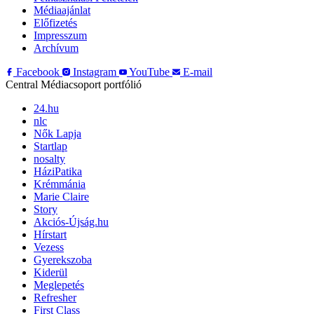
Médiaajánlat
Előfizetés
Impresszum
Archívum
Facebook
Instagram
YouTube
E-mail
Central Médiacsoport portfólió
24.hu
nlc
Nők Lapja
Startlap
nosalty
HáziPatika
Krémmánia
Marie Claire
Story
Akciós-Újság.hu
Hírstart
Vezess
Gyerekszoba
Kiderül
Meglepetés
Refresher
First Class