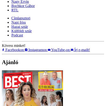
Nagy Ervin
Bochkor Gábor
RTL
Címlapsztori
Napi friss
Hazai sztár
Külföldi sztár
Podcast
Kövess minket!
Facebookon
Instagramon
YouTube-on
Írj e-mailt!
Ajánló