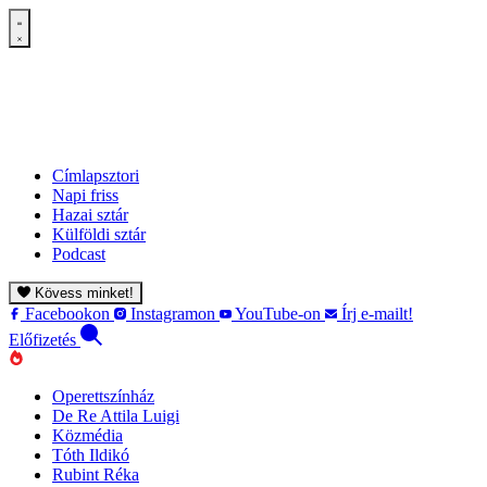
Címlapsztori
Napi friss
Hazai sztár
Külföldi sztár
Podcast
Kövess minket!
Facebookon
Instagramon
YouTube-on
Írj e-mailt!
Előfizetés
Operettszínház
De Re Attila Luigi
Közmédia
Tóth Ildikó
Rubint Réka