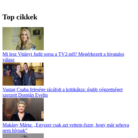
Top cikkek
Mi lesz Vitányi Judit sorsa a TV2-nél? Megérkezett a hivatalos
válasz
Vastag Csaba felesége rácáfolt a kritikákra: újabb végzettséget
szerzett Domján Evelin
Makány Márta: „Egyszer csak azt vettem észre, hogy már sehova
nem hívnak”