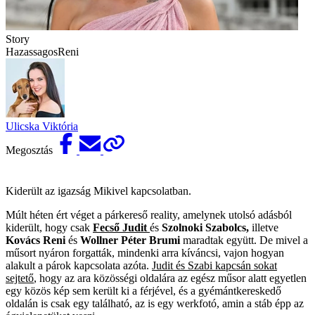
Story
HazassagosReni
Ulicska Viktória
Megosztás
Kiderült az igazság Mikivel kapcsolatban.
Múlt héten ért véget a párkereső reality, amelynek utolsó adásból
kiderült, hogy csak
Fecső Judit
és
Szolnoki Szabolcs,
illetve
Kovács Reni
és
Wollner Péter Brumi
maradtak együtt. De mivel a
műsort nyáron forgatták, mindenki arra kíváncsi, vajon hogyan
alakult a párok kapcsolata azóta.
Judit és Szabi kapcsán sokat
sejtető
, hogy az ara közösségi oldalára az egész műsor alatt egyetlen
egy közös kép sem került ki a férjével, és a gyémántkereskedő
oldalán is csak egy található, az is egy werkfotó, amin a stáb épp az