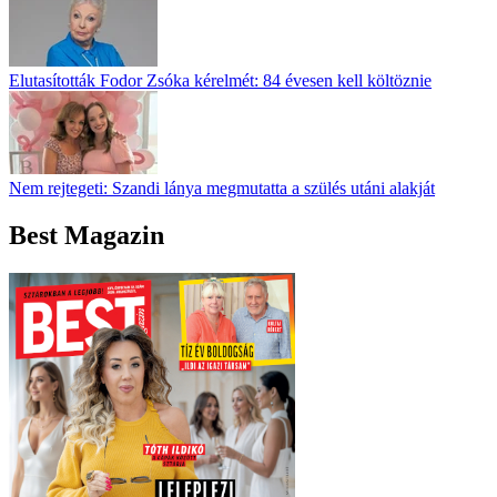
Elutasították Fodor Zsóka kérelmét: 84 évesen kell költöznie
Nem rejtegeti: Szandi lánya megmutatta a szülés utáni alakját
Best Magazin