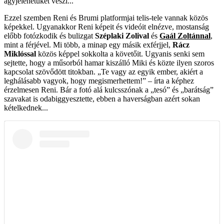
ágyjelenetüket veszi...
Ezzel szemben Reni és Brumi platformjai telis-tele vannak közös
képekkel. Ugyanakkor Reni képeit és videóit elnézve, mostanság
előbb fotózkodik és bulizgat
Széplaki Zolival
és
Gaál Zoltánnal
,
mint a férjével. Mi több, a minap egy másik exférjjel,
Rácz
Miklóssal
közös képpel sokkolta a követőit. Ugyanis senki sem
sejtette, hogy a műsorból hamar kiszálló Miki és közte ilyen szoros
kapcsolat szövődött titokban. „Te vagy az egyik ember, akiért a
leghálásabb vagyok, hogy megismerhettem!” – írta a képhez
érzelmesen Reni. Bár a fotó alá kulcsszónak a „tesó” és „barátság”
szavakat is odabiggyesztette, ebben a haverságban azért sokan
kételkednek...