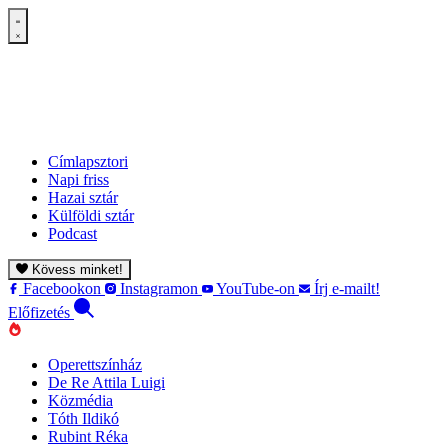
Címlapsztori
Napi friss
Hazai sztár
Külföldi sztár
Podcast
Kövess minket!
Facebookon
Instagramon
YouTube-on
Írj e-mailt!
Előfizetés
Operettszínház
De Re Attila Luigi
Közmédia
Tóth Ildikó
Rubint Réka