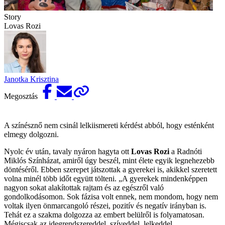
Story
Lovas Rozi
Janotka Krisztina
Megosztás
A színésznő nem csinál lelkiismereti kérdést abból, hogy esténként
elmegy dolgozni.
Nyolc év után, tavaly nyáron hagyta ott
Lovas Rozi
a Radnóti
Miklós Színházat, amiről úgy beszél, mint élete egyik legnehezebb
döntéséről. Ebben szerepet játszottak a gyerekei is, akikkel szeretett
volna minél több időt együtt tölteni. „A gyerekek mindenképpen
nagyon sokat alakítottak rajtam és az egészről való
gondolkodásomon. Sok fázisa volt ennek, nem mondom, hogy nem
voltak ilyen önmarcangoló részei, pozitív és negatív irányban is.
Tehát ez a szakma dolgozza az embert belülről is folyamatosan.
Mégiscsak az idegrendszereddel, szíveddel, lelkeddel,