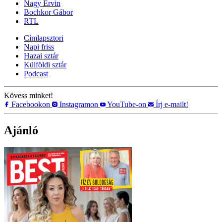
Nagy Ervin
Bochkor Gábor
RTL
Címlapsztori
Napi friss
Hazai sztár
Külföldi sztár
Podcast
Kövess minket!
Facebookon
Instagramon
YouTube-on
Írj e-mailt!
Ajánló