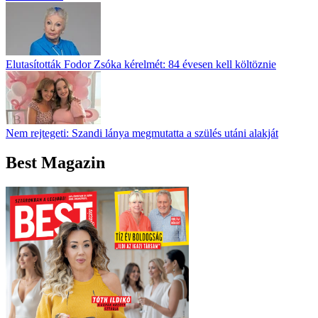
Elutasították Fodor Zsóka kérelmét: 84 évesen kell költöznie
Nem rejtegeti: Szandi lánya megmutatta a szülés utáni alakját
Best Magazin