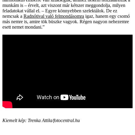
munkám is – érvelt, azt viszont már kétszer meggondolja, milyen
feladatokat vállal el. – Egyre könnyebben szelektálok. De ez
nemcsak a
Radnótival való felmondásomra
igaz, hanem egy csomó
más nemre is, amire tök büszke vagyok. Régen nagyon nehezemre
esett nemet mondani.”
Kiemelt kép: Trenka Attila/fotocentral.hu