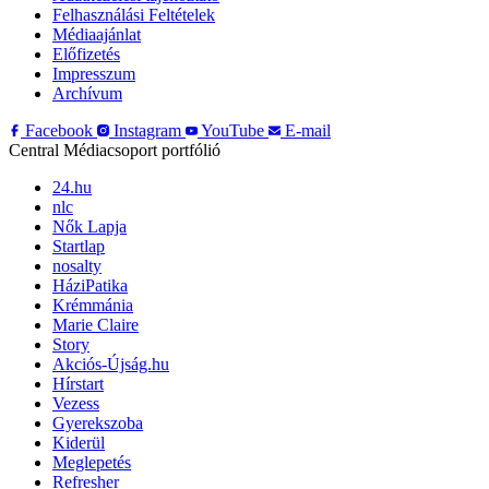
Felhasználási Feltételek
Médiaajánlat
Előfizetés
Impresszum
Archívum
Facebook
Instagram
YouTube
E-mail
Central Médiacsoport portfólió
24.hu
nlc
Nők Lapja
Startlap
nosalty
HáziPatika
Krémmánia
Marie Claire
Story
Akciós-Újság.hu
Hírstart
Vezess
Gyerekszoba
Kiderül
Meglepetés
Refresher