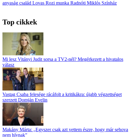
anyaság
család
Lovas Rozi
munka
Radnóti Miklós Színház
Top cikkek
Mi lesz Vitányi Judit sorsa a TV2-nél? Megérkezett a hivatalos
válasz
Vastag Csaba felesége rácáfolt a kritikákra: újabb végzettséget
szerzett Domján Evelin
Makány Márta: „Egyszer csak azt vettem észre, hogy már sehova
nem hívnak”