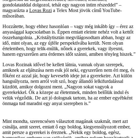
gondolataiddal dolgozol, tehát egy nagyon intim részeddel” –
magyarázta a
Lovas Rozi
a Telex Most jövök című YouTube-
műsorában.
Hozzátette, hogy ehhez hasonlóan – vagy még inkább így – érez az
anyasággal kapcsolatban is. Éppen emiatt eleinte nehéz volt a kettőt
összehangolnia. „Kristálytisztán megvilágosodtam abban, hogy az
idő, mint olyan, az egy újféle perspektívába került. Nem olyan
értelemben, hogy telik-múlik, nőnek a gyerekek, vagy ilyesmi,
hanem egyszerűen arra érdemes időt szánni, amiben tényleg hiszek.”
Lovas Rozinak idővel be kellett látnia, vannak olyan szerepek,
amiknek az eljátszása nem esik jól neki, egyszerűen nem éri meg, és
főként ez azzal jár, hogy kevesebb ideje jut a gyerekeire. Azt külön
hangsúlyozta, nem arról volt szó, hogy állandó lelkifurdalással
küzdött, amikor dolgozni ment. „Nagyon sokat vagyok a
gyerekekkel. Ők a közepe az életemnek, minden belőlük indul és
velük végződik. De azt jó dolognak tartom, ha az ember egyébként
önmaga tud maradni egy anyai szerepben is.”
Mint mondta, szerencsésen választott magának szakmát, mert azt
csinálja, amit szeret, emiatt ő egy boldog, kiegyensúlyozott ember,
amit persze a gyerekei is éreznek. „Nekik egy boldog, egész,
harmonikus emberre van szükségük, amihez nekem hozzátartozik a