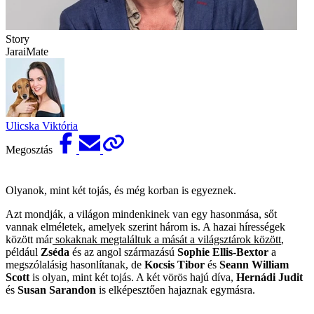
Story
JaraiMate
Ulicska Viktória
Megosztás
Olyanok, mint két tojás, és még korban is egyeznek.
Azt mondják, a világon mindenkinek van egy hasonmása, sőt
vannak elméletek, amelyek szerint három is. A hazai hírességek
között már
sokaknak megtaláltuk a mását a világsztárok között
,
például
Zséda
és az angol származású
Sophie Ellis-Bextor
a
megszólalásig hasonlítanak, de
Kocsis Tibor
és
Seann William
Scott
is olyan, mint két tojás. A két vörös hajú díva,
Hernádi Judit
és
Susan Sarandon
is elképesztően hajaznak egymásra.