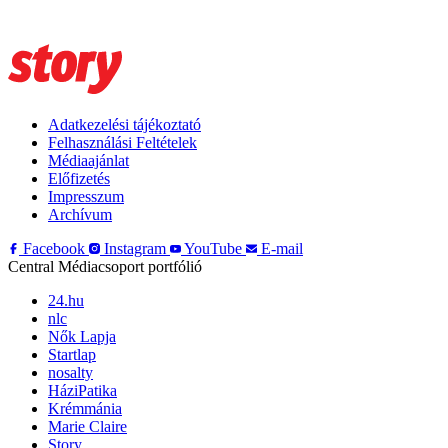
Adatkezelési tájékoztató
Felhasználási Feltételek
Médiaajánlat
Előfizetés
Impresszum
Archívum
Facebook
Instagram
YouTube
E-mail
Central Médiacsoport portfólió
24.hu
nlc
Nők Lapja
Startlap
nosalty
HáziPatika
Krémmánia
Marie Claire
Story