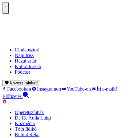
Címlapsztori
Napi friss
Hazai sztár
Külföldi sztár
Podcast
Kövess minket!
Facebookon
Instagramon
YouTube-on
Írj e-mailt!
Előfizetés
Operettszínház
De Re Attila Luigi
Közmédia
Tóth Ildikó
Rubint Réka