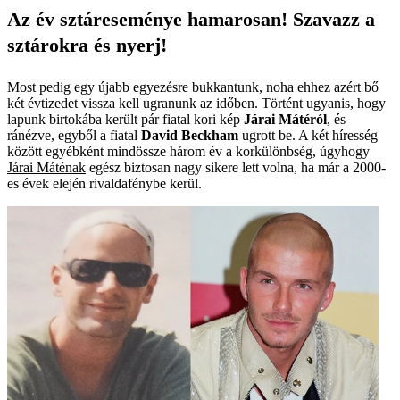
Az év sztáreseménye hamarosan! Szavazz a
sztárokra és nyerj!
Most pedig egy újabb egyezésre bukkantunk, noha ehhez azért bő
két évtizedet vissza kell ugranunk az időben. Történt ugyanis, hogy
lapunk birtokába került pár fiatal kori kép
Járai Mátéról
, és
ránézve, egyből a fiatal
David Beckham
ugrott be. A két híresség
között egyébként mindössze három év a korkülönbség, úgyhogy
Járai Máténak
egész biztosan nagy sikere lett volna, ha már a 2000-
es évek elején rivaldafénybe kerül.