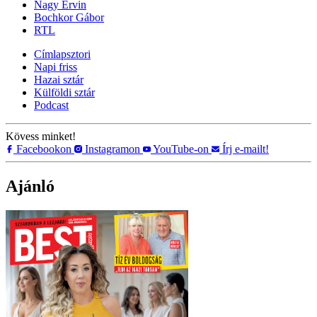
Nagy Ervin
Bochkor Gábor
RTL
Címlapsztori
Napi friss
Hazai sztár
Külföldi sztár
Podcast
Kövess minket!
Facebookon
Instagramon
YouTube-on
Írj e-mailt!
Ajánló