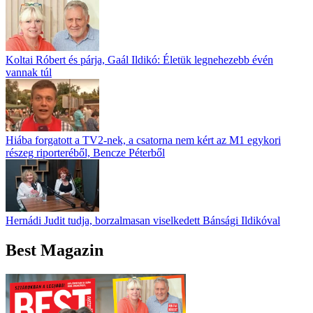
Koltai Róbert és párja, Gaál Ildikó: Életük legnehezebb évén
vannak túl
Hiába forgatott a TV2-nek, a csatorna nem kért az M1 egykori
részeg riporteréből, Bencze Péterből
Hernádi Judit tudja, borzalmasan viselkedett Bánsági Ildikóval
Best Magazin