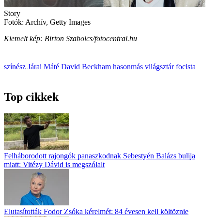
Story
Fotók: Archív, Getty Images
Kiemelt kép: Birton Szabolcs/fotocentral.hu
színész
Járai Máté
David Beckham
hasonmás
világsztár
focista
Top cikkek
Felháborodott rajongók panaszkodnak Sebestyén Balázs bulija
miatt: Vitézy Dávid is megszólalt
Elutasították Fodor Zsóka kérelmét: 84 évesen kell költöznie