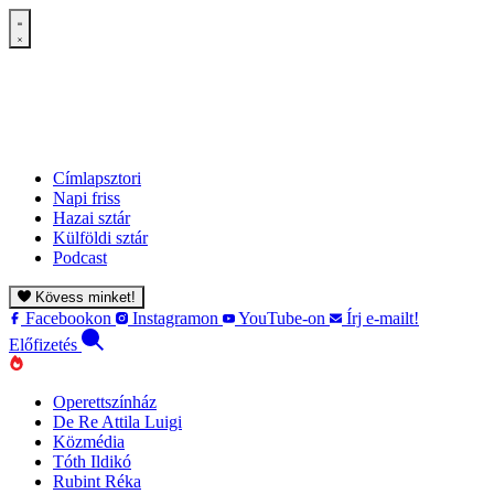
Címlapsztori
Napi friss
Hazai sztár
Külföldi sztár
Podcast
Kövess minket!
Facebookon
Instagramon
YouTube-on
Írj e-mailt!
Előfizetés
Operettszínház
De Re Attila Luigi
Közmédia
Tóth Ildikó
Rubint Réka