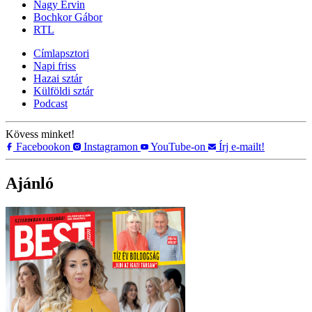
Nagy Ervin
Bochkor Gábor
RTL
Címlapsztori
Napi friss
Hazai sztár
Külföldi sztár
Podcast
Kövess minket!
Facebookon
Instagramon
YouTube-on
Írj e-mailt!
Ajánló