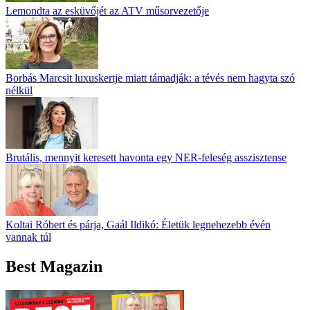
Lemondta az esküvőjét az ATV műsorvezetője
Borbás Marcsit luxuskertje miatt támadják: a tévés nem hagyta szó
nélkül
Brutális, mennyit keresett havonta egy NER-feleség asszisztense
Koltai Róbert és párja, Gaál Ildikó: Életük legnehezebb évén
vannak túl
Best Magazin