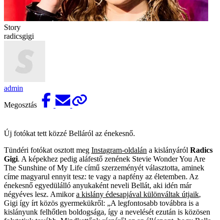
Story
radicsgigi
admin
Megosztás
Új fotókat tett közzé Belláról az énekesnő.
Tündéri fotókat osztott meg
Instagram-oldalán
a kislányáról
Radics
Gigi
. A képekhez pedig aláfestő zenének Stevie Wonder You Are
The Sunshine of My Life című szerzeményét választotta, aminek
címe magyarul ennyit tesz: te vagy a napfény az életemben. Az
énekesnő egyedülálló anyukaként neveli Bellát, aki idén már
négyéves lesz. Amikor
a kislány édesapjával különváltak útjaik
,
Gigi így írt közös gyermekükről: „A legfontosabb továbbra is a
kislányunk felhőtlen boldogsága, így a nevelését ezután is közösen