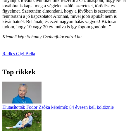
folytatjuk tovább. Mindkettőnk részéről az az álláspont, hogy Bella
továbbra is kapja meg a végtelen szülői szeretetet, törődést és
figyelmet. Szeretném elmondani, hogy a jövőben is szeretném
fenntartani a jó kapcsolatot Áronnal, mivel jobb apukát nem is
kívánhatnék Bellának, és ezért nagyon hálás vagyok! Biztosan
tudom, hogy 10 vagy 20 év múlva is így fogom gondolni.”
Kiemelt kép: Schumy Csaba/fotocentral.hu
Radics Gigi
Bella
Top cikkek
Elutasították Fodor Zsóka kérelmét: 84 évesen kell költöznie