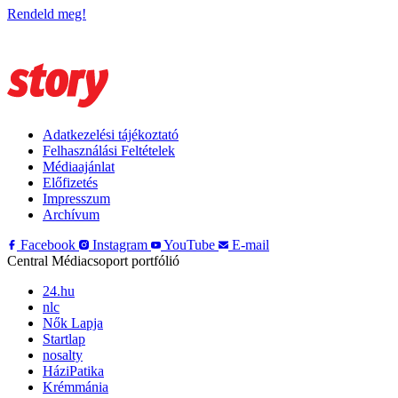
Rendeld meg!
Adatkezelési tájékoztató
Felhasználási Feltételek
Médiaajánlat
Előfizetés
Impresszum
Archívum
Facebook
Instagram
YouTube
E-mail
Central Médiacsoport portfólió
24.hu
nlc
Nők Lapja
Startlap
nosalty
HáziPatika
Krémmánia