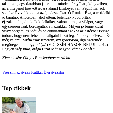
találkozni, egy darabban játszani – minden tárgyában, könyveiben,
az érintetlenül hagyott íróasztalánál Lizikével van. Pedig már sok-
sok éve Évivel koptatja az égi deszkákat. Ő Ruttkai Éva, a testi-lelki
jó barátnő. A fotelban, ahol ültem, legendák kuporogtak
éjszakánként, öntötték ki lelküket, váltották meg a világot, vagy
egyszerűen csak borozgattak a háziakkal. Milyen jó lenne kicsit
visszapörgetni az időt, és belekukkantani azokba az estékbe! Persze
tudom, hogy nem lehet, de hallgatni Lizát legalább olyan élvezet. És
még valami. Mióta csak ismerem, azt gondolom, úgy szeretnék
megöregedni, ahogy ő.’ (...) (VÍG-SZÍN-HÁZON-BELÜL, 2012)
Legyen szép utad, drága Liza! Már nagyon várnak odaát.”
Kiemelt kép: Olajos Piroska/fotocentral.hu
Vígszínház
gyász
Ruttkai Éva
gyászhír
Top cikkek