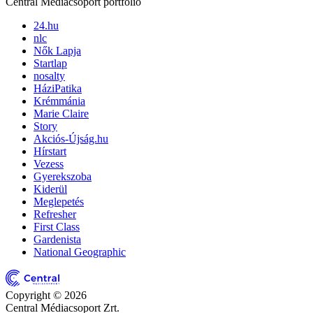
Central Médiacsoport portfólió
24.hu
nlc
Nők Lapja
Startlap
nosalty
HáziPatika
Krémmánia
Marie Claire
Story
Akciós-Újság.hu
Hírstart
Vezess
Gyerekszoba
Kiderül
Meglepetés
Refresher
First Class
Gardenista
National Geographic
Copyright © 2026
Central Médiacsoport Zrt.