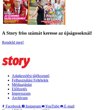
A Story friss számát keresse az újságosoknál!
Rendeld meg!
Adatkezelési tájékoztató
Felhasználási Feltételek
Médiaajánlat
Előfizetés
Impresszum
Archívum
Facebook
Instagram
YouTube
E-mail