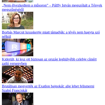
„Nem élvezkedtem a műsoron” – Pálffy István megszólalt a Tények
megszűnéséről
Borbás Marcsit luxuskertje miatt támadják: a tévés nem hagyta szó
nélkül
Kiderült, ki lesz ott biztosan az ország leghülyébb celebje címért
zajló versenyben
Brutálisan megverték az Exatlon bajnokát: alig lehet felismerni
Szabó Franciskát