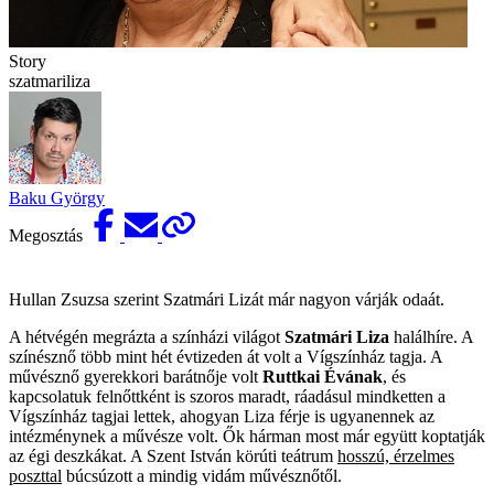
Story
szatmariliza
Baku György
Megosztás
Hullan Zsuzsa szerint Szatmári Lizát már nagyon várják odaát.
A hétvégén megrázta a színházi világot
Szatmári Liza
halálhíre. A
színésznő több mint hét évtizeden át volt a Vígszínház tagja. A
művésznő gyerekkori barátnője volt
Ruttkai Évának
, és
kapcsolatuk felnőttként is szoros maradt, ráadásul mindketten a
Vígszínház tagjai lettek, ahogyan Liza férje is ugyanennek az
intézménynek a művésze volt. Ők hárman most már együtt koptatják
az égi deszkákat. A Szent István körúti teátrum
hosszú, érzelmes
poszttal
búcsúzott a mindig vidám művésznőtől.