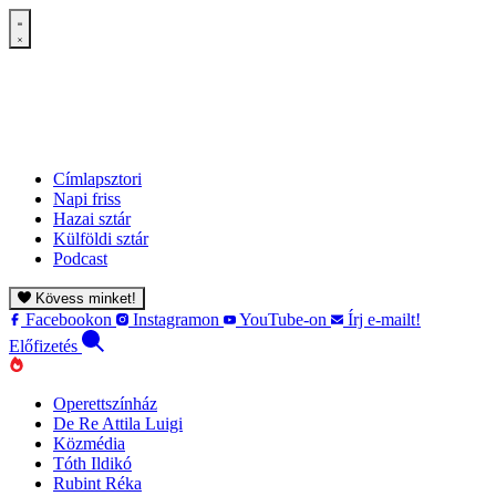
Címlapsztori
Napi friss
Hazai sztár
Külföldi sztár
Podcast
Kövess minket!
Facebookon
Instagramon
YouTube-on
Írj e-mailt!
Előfizetés
Operettszínház
De Re Attila Luigi
Közmédia
Tóth Ildikó
Rubint Réka