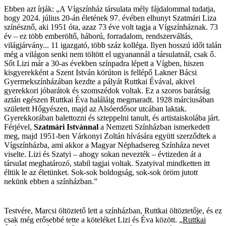
Ebben azt írják: „A Vígszínház társulata mély fájdalommal tudatja,
hogy 2024. július 20-án életének 97. évében elhunyt Szatmári Liza
színésznő, aki 1951 óta, azaz 73 éve volt tagja a Vígszínháznak. 73
év – ez több emberöltő, háború, forradalom, rendszerváltás,
világjárvány... 11 igazgató, több száz kolléga. Ilyen hosszú időt talán
még a világon senki nem töltött el ugyanannál a társulatnál, csak ő.
Sőt Lizi már a 30-as években színpadra lépett a Vígben, hiszen
kisgyerekként a Szent István körúton is fellépő Lakner Bácsi
Gyermekszínházában kezdte a pályát Ruttkai Évával, akivel
gyerekkori jóbarátok és szomszédok voltak. Ez a szoros barátság
aztán egészen Ruttkai Éva haláláig megmaradt. 1928 márciusában
született Hőgyészen, majd az Alsóerdősor utcában laktak.
Gyerekkorában balettozni és szteppelni tanult, és artistaiskolába járt.
Férjével,
Szatmári Istvánnal
a Nemzeti Színházban ismerkedett
meg, majd 1951-ben Várkonyi Zoltán hívására együtt szerződtek a
Vígszínházba, ami akkor a Magyar Néphadsereg Színháza nevet
viselte. Lizi és Szatyi – ahogy sokan nevezték – évtizeden át a
társulat meghatározó, stabil tagjai voltak. Szatyival mindketten itt
éltük le az életünket. Sok-sok boldogság, sok-sok öröm jutott
nekünk ebben a színházban.”
Testvére, Marcsi öltöztető lett a színházban, Ruttkai öltöztetője, és ez
csak még erősebbé tette a köteléket Lizi és Éva között. „
Ruttkai