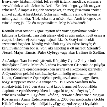
Évával
egy házban nőttünk fel, együtt jártunk tanodába, egyszerre
szerződtünk a színházhoz is. Aztán Éva lett a legnagyobb magyar
színésznő, ő kapta a legjobb szerepeket, én meg játszottam azokat,
amiket adtak. A kisebbeket. Soha nem voltam rá irigy. A férjem is
mindig azt mondta: ’Lizi, soha ne a másét nézd. Amit te kapsz, azt
csináld meg jól.’ És én megcsináltam. Meg is köszönték.”
Radnóti utcai otthonuk igazi nyitott ház volt: egymásnak adták a
kilincset a kollégák. Társulati ülések előtt és után náluk gyűlt össze a
csapat. Lehetett éjszaka vagy hajnal, Lizi és Szatyi mindenkit
szeretettel fogadott. Mindig volt náluk egy kis zsíros kenyér, és
került valahonnan bor is. Volt, aki napokig is ott maradt:
Szendrő
József
,
Major Tamás
,
Pálos György
vagy akár
Latinovits Zoltán
.
Az Antigonéban Ismenét játszott, Kárpáthy Gyula Zrínyi című
drámájában Eszéki Marit és A néma leventében Gianettát, de pályája
során többnyire epizódszerepekben nyerte el a közönség szeretetét.
A Cyranóban például cukrászlányként mindig nyílt színi tapsot
kapott, Gombrovicz Operettjében pedig azzal aratott nagy sikert,
hogy szteppelve ment ki a színpadról. 1971-ben Varsányi Irén-
emlékgyűrűt, 1995-ben Aase-díjat kapott, amelyet Gobbi Hilda
alapított az epizódszerepekben kimagasló teljesítményt nyújtó
színészek számára. Egy évvel később, 1996-ban átvehette a Magyar
Köztársaság Arany Érdemkeresztjét is. 2008-ban megkapta a Gobbi
Hildáról elnevezett életműdíjat is. „Egy epizódszerepet legalább