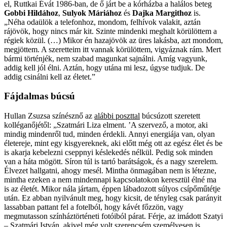
el, Ruttkai Évát 1986-ban, de ő járt be a kórházba a halálos beteg
Gobbi Hildához
,
Sulyok Máriához
és
Dajka Margithoz
is.
„Néha odaülök a telefonhoz, mondom, felhívok valakit, aztán
rájövök, hogy nincs már kit. Szinte mindenki meghalt körülöttem a
régiek közül. (…) Mikor én hazajövök az üres lakásba, azt mondom,
megjöttem. A szeretteim itt vannak körülöttem, vigyáznak rám. Mert
bármi történjék, nem szabad magunkat sajnálni. Amíg vagyunk,
addig kell jól élni. Aztán, hogy utána mi lesz, úgyse tudjuk. De
addig csinálni kell az életet.”
Fájdalmas búcsú
Hullan Zsuzsa színésznő az
alábbi poszttal
búcsúzott szeretett
kolléganőjétől: „Szatmári Liza elment. ’A szervező, a motor, aki
mindig mindenről tud, minden érdekli. Annyi energiája van, olyan
életereje, mint egy kisgyereknek, aki előtt még ott az egész élet és be
is akarja kebelezni cseppnyi késlekedés nélkül. Pedig sok minden
van a háta mögött. Síron túl is tartó barátságok, és a nagy szerelem.
Élvezet hallgatni, ahogy mesél. Mintha önmagában nem is létezne,
mintha ezeken a nem mindennapi kapcsolatokon keresztül élné ma
is az életét. Mikor nála jártam, éppen lábadozott súlyos csípőműtétje
után. Ez abban nyilvánult meg, hogy kicsit, de tényleg csak parányit
lassabban pattant fel a fotelból, hogy kávét főzzön, vagy
megmutasson színháztörténeti fotóiból párat. Férje, az imádott Szatyi
– Szatmári István, akivel még volt szerencsém személyesen is