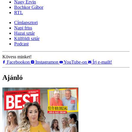
Nagy Ervin
Bochkor Gábor
RTL
Címlapsztori
Napi friss
Hazai sztár
Külföldi sztár
Podcast
Kövess minket!
Facebookon
Instagramon
YouTube-on
Írj e-mailt!
Ajánló