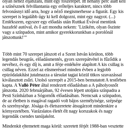
olyan nehéz eljátszani, mint egy főszerepet. Itt néhány perc alatt kell
a színésznek felvillantania egy erőteljes karaktert, nincs több
felvonásnyi idő arra, hogy a néző megismerhesse a figurát. Egy kis
szerepet is legalább úgy ki kell dolgozni, mint egy nagyot. (...)
Emlékszem, egyszer egy előadás után Ruttkai Évával mentünk
hazafelé autóval, és ő azt mondta nekem: ’Lizikém, olyan őszinte
vagy a színpadon, mint amikor gyerekkorunkban a porolónál
játszottunk!’”
Több mint 70 szerepet játszott el a Szent István körúton, több
legendás beugrás, előadásmentés, gyors szerepátvétel is fűződik a
nevéhez, és egy díj is, amit a férje emlékére alapított A kis csillag is
csillag néven. Ezzel az elismeréssel minden évben a legjobb
epizódalakítást jutalmazza a társulat tagjai közül titkos szavazással
kiválasztott zsűri. Utolsó szerepét a 2015-ben bemutatott A testőrben
kapta. A
Valló Péter
által rendezett előadásban a A páholyosnőt
játszotta. 2020 februárjában, 92 évesen lépett utoljára színpadra a
Pesti Színházban a Sógornők előadásában. Nemcsak a színpadon,
de az életben is magával ragadó volt bájos személyisége, szépsége
és szerénysége. Jósága és életszeretete átsugárzott mindenkire a
környezetében. Varázslatos életét élt nagy korszakok és nagy
legendák csendes tanújaként.
Mindenkit eltemetett maga körül: szeretett férjét 1988-ban vesztette