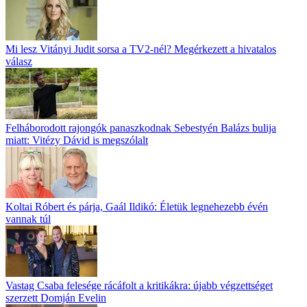
Mi lesz Vitányi Judit sorsa a TV2-nél? Megérkezett a hivatalos
válasz
Felháborodott rajongók panaszkodnak Sebestyén Balázs bulija
miatt: Vitézy Dávid is megszólalt
Koltai Róbert és párja, Gaál Ildikó: Életük legnehezebb évén
vannak túl
Vastag Csaba felesége rácáfolt a kritikákra: újabb végzettséget
szerzett Domján Evelin