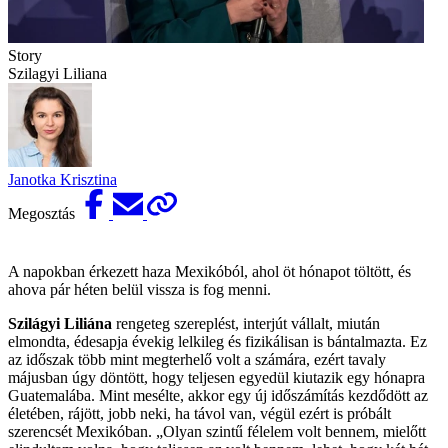
Story
Szilagyi Liliana
Janotka Krisztina
Megosztás
A napokban érkezett haza Mexikóból, ahol öt hónapot töltött, és
ahova pár héten belül vissza is fog menni.
Szilágyi Liliána
rengeteg szereplést, interjút vállalt, miután
elmondta, édesapja évekig lelkileg és fizikálisan is bántalmazta. Ez
az időszak több mint megterhelő volt a számára, ezért tavaly
májusban úgy döntött, hogy teljesen egyedül kiutazik egy hónapra
Guatemalába. Mint mesélte, akkor egy új időszámítás kezdődött az
életében, rájött, jobb neki, ha távol van, végül ezért is próbált
szerencsét Mexikóban. „Olyan szintű félelem volt bennem, mielőtt