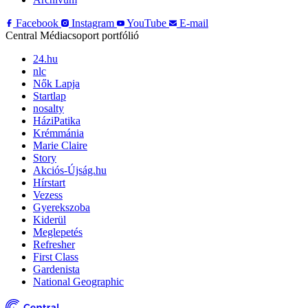
Facebook
Instagram
YouTube
E-mail
Central Médiacsoport portfólió
24.hu
nlc
Nők Lapja
Startlap
nosalty
HáziPatika
Krémmánia
Marie Claire
Story
Akciós-Újság.hu
Hírstart
Vezess
Gyerekszoba
Kiderül
Meglepetés
Refresher
First Class
Gardenista
National Geographic