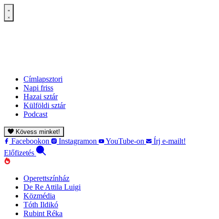
Címlapsztori
Napi friss
Hazai sztár
Külföldi sztár
Podcast
Kövess minket!
Facebookon
Instagramon
YouTube-on
Írj e-mailt!
Előfizetés
Operettszínház
De Re Attila Luigi
Közmédia
Tóth Ildikó
Rubint Réka