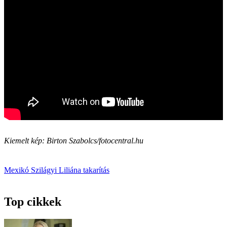
Kiemelt kép: Birton Szabolcs/fotocentral.hu
Mexikó
Szilágyi Liliána
takarítás
Top cikkek