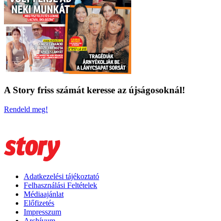
A Story friss számát keresse az újságosoknál!
Rendeld meg!
Adatkezelési tájékoztató
Felhasználási Feltételek
Médiaajánlat
Előfizetés
Impresszum
Archívum