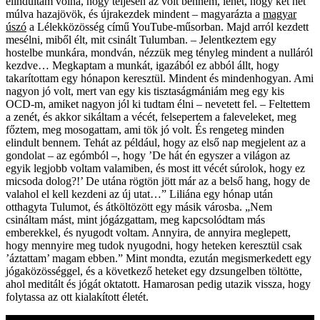
elindultam volna, hogy teljesen az volt bennem, lehet, hogy két hét
múlva hazajövök, és újrakezdek mindent – magyarázta a
magyar
úszó
a Lélekközösség című YouTube-műsorban. Majd arról kezdett
mesélni, miből élt, mit csinált Tulumban. – Jelentkeztem egy
hostelbe munkára, mondván, nézzük meg tényleg mindent a nulláról
kezdve… Megkaptam a munkát, igazából ez abból állt, hogy
takarítottam egy hónapon keresztül. Mindent és mindenhogyan. Ami
nagyon jó volt, mert van egy kis tisztaságmániám meg egy kis
OCD-m, amiket nagyon jól ki tudtam élni – nevetett fel. – Feltettem
a zenét, és akkor sikáltam a vécét, felsepertem a faleveleket, meg
főztem, meg mosogattam, ami tök jó volt. És rengeteg minden
elindult bennem. Tehát az például, hogy az első nap megjelent az a
gondolat – az egómból –, hogy ’De hát én egyszer a világon az
egyik legjobb voltam valamiben, és most itt vécét súrolok, hogy ez
micsoda dolog?!’ De utána rögtön jött már az a belső hang, hogy de
valahol el kell kezdeni az új utat…” Liliána egy hónap után
otthagyta Tulumot, és átköltözött egy másik városba. „Nem
csináltam mást, mint jógázgattam, meg kapcsolódtam más
emberekkel, és nyugodt voltam. Annyira, de annyira meglepett,
hogy mennyire meg tudok nyugodni, hogy heteken keresztül csak
’áztattam’ magam ebben.” Mint mondta, ezután megismerkedett egy
jógaközösséggel, és a következő heteket egy dzsungelben töltötte,
ahol meditált és jógát oktatott. Hamarosan pedig utazik vissza, hogy
folytassa az ott kialakított életét.