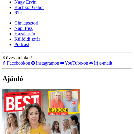
Nagy Ervin
Bochkor Gábor
RTL
Címlapsztori
Napi friss
Hazai sztár
Külföldi sztár
Podcast
Kövess minket!
Facebookon
Instagramon
YouTube-on
Írj e-mailt!
Ajánló