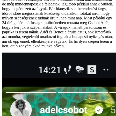
de még mindennaposak a feladatok, legutóbb például annak örültek,
hogy megérkezett az ágyuk. Bár hiányzik sok berendezési tárgy,
időről időre megosztanak közösségi oldalaikon fotókat arról, hogy
milyen szépségeknek tudnak örülni nap mint nap. Most például egy
24 óráig elérhető Instagram-történetben mutatta meg Csobot Adél,
hogy a kertjük is szépen alakul. A virágok mellett paradicsom és
paprika is terem náluk.
Adél és Bence
elárulta azt is, sok ismerősük
azt mondta, végtelenül unatkozni fognak a budapesti nyüzsgés után,
ám ők épp ennek ellenkezőjére vágytak. És ha ilyen szépen terem a
kert
, ott bizonyára akad munka bőven.