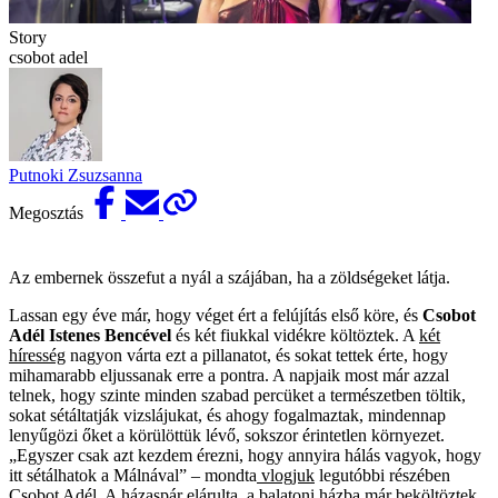
Story
csobot adel
Putnoki Zsuzsanna
Megosztás
Az embernek összefut a nyál a szájában, ha a zöldségeket látja.
Lassan egy éve már, hogy véget ért a felújítás első köre, és
Csobot
Adél Istenes Bencével
és két fiukkal vidékre költöztek. A
két
híresség
nagyon várta ezt a pillanatot, és sokat tettek érte, hogy
mihamarabb eljussanak erre a pontra. A napjaik most már azzal
telnek, hogy szinte minden szabad percüket a természetben töltik,
sokat sétáltatják vizslájukat, és ahogy fogalmaztak, mindennap
lenyűgözi őket a körülöttük lévő, sokszor érintetlen környezet.
„Egyszer csak azt kezdem érezni, hogy annyira hálás vagyok, hogy
itt sétálhatok a Málnával” – mondta
vlogjuk
legutóbbi részében
Csobot Adél.
A házaspár elárulta, a
balatoni házba
már beköltöztek,