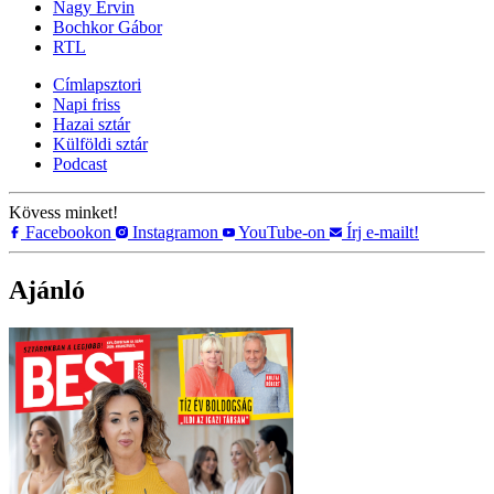
Nagy Ervin
Bochkor Gábor
RTL
Címlapsztori
Napi friss
Hazai sztár
Külföldi sztár
Podcast
Kövess minket!
Facebookon
Instagramon
YouTube-on
Írj e-mailt!
Ajánló