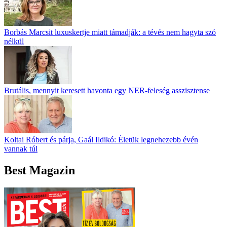
Borbás Marcsit luxuskertje miatt támadják: a tévés nem hagyta szó
nélkül
Brutális, mennyit keresett havonta egy NER-feleség asszisztense
Koltai Róbert és párja, Gaál Ildikó: Életük legnehezebb évén
vannak túl
Best Magazin