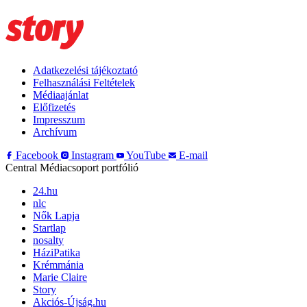
Adatkezelési tájékoztató
Felhasználási Feltételek
Médiaajánlat
Előfizetés
Impresszum
Archívum
Facebook
Instagram
YouTube
E-mail
Central Médiacsoport portfólió
24.hu
nlc
Nők Lapja
Startlap
nosalty
HáziPatika
Krémmánia
Marie Claire
Story
Akciós-Újság.hu