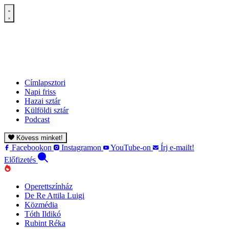
Címlapsztori
Napi friss
Hazai sztár
Külföldi sztár
Podcast
Kövess minket!
Facebookon
Instagramon
YouTube-on
Írj e-mailt!
Előfizetés
Operettszínház
De Re Attila Luigi
Közmédia
Tóth Ildikó
Rubint Réka