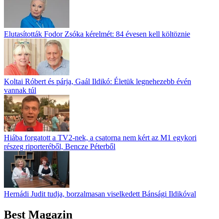
Elutasították Fodor Zsóka kérelmét: 84 évesen kell költöznie
Koltai Róbert és párja, Gaál Ildikó: Életük legnehezebb évén
vannak túl
Hiába forgatott a TV2-nek, a csatorna nem kért az M1 egykori
részeg riporteréből, Bencze Péterből
Hernádi Judit tudja, borzalmasan viselkedett Bánsági Ildikóval
Best Magazin