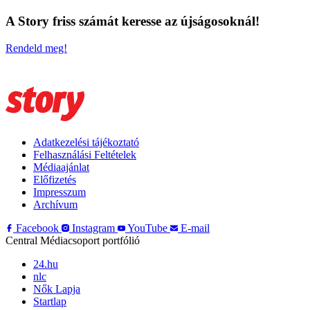
A Story friss számát keresse az újságosoknál!
Rendeld meg!
Adatkezelési tájékoztató
Felhasználási Feltételek
Médiaajánlat
Előfizetés
Impresszum
Archívum
Facebook
Instagram
YouTube
E-mail
Central Médiacsoport portfólió
24.hu
nlc
Nők Lapja
Startlap