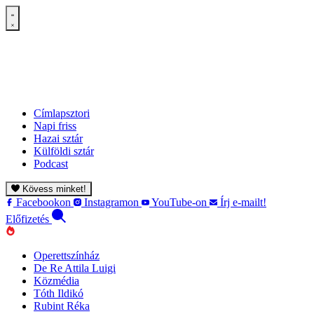
Címlapsztori
Napi friss
Hazai sztár
Külföldi sztár
Podcast
Kövess minket!
Facebookon
Instagramon
YouTube-on
Írj e-mailt!
Előfizetés
Operettszínház
De Re Attila Luigi
Közmédia
Tóth Ildikó
Rubint Réka