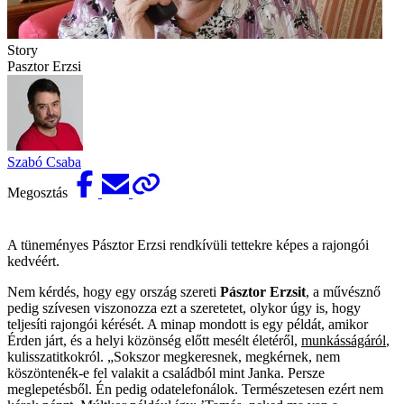
Story
Pasztor Erzsi
Szabó Csaba
Megosztás
A tüneményes Pásztor Erzsi rendkívüli tettekre képes a rajongói
kedvéért.
Nem kérdés, hogy egy ország szereti
Pásztor Erzsit
, a művésznő
pedig szívesen viszonozza ezt a szeretetet, olykor úgy is, hogy
teljesíti rajongói kérését. A minap mondott is egy példát, amikor
Érden járt, és a helyi közönség előtt mesélt életéről,
munkásságáról
,
kulisszatitkokról. „Sokszor megkeresnek, megkérnek, nem
köszöntenék-e fel valakit a családból mint Janka. Persze
meglepetésből. Én pedig odatelefonálok. Természetesen ezért nem