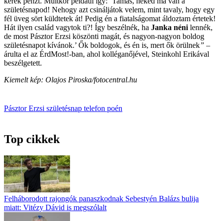
kérek pénzt. Múltkor például így: ’Tamás, neked ma van a
születésnapod! Nehogy azt csináljátok velem, mint tavaly, hogy egy
fél üveg sört küldtetek át! Pedig én a fiatalságomat áldoztam értetek!
Hát ilyen család vagytok ti?! Így beszélnék, ha
Janka néni
lennék,
de most Pásztor Erzsi köszönti magát, és nagyon-nagyon boldog
születésnapot kívánok.’ Ők boldogok, és én is, mert ők örülnek
”
–
árulta el az ÉrdMost!-ban, ahol kolléganőjével, Steinkohl Erikával
beszélgetett.
Kiemelt kép: Olajos Piroska/fotocentral.hu
Pásztor Erzsi
születésnap
telefon
poén
Top cikkek
Felháborodott rajongók panaszkodnak Sebestyén Balázs bulija
miatt: Vitézy Dávid is megszólalt