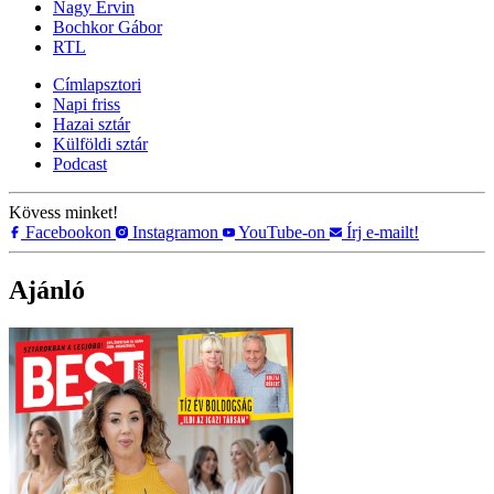
Nagy Ervin
Bochkor Gábor
RTL
Címlapsztori
Napi friss
Hazai sztár
Külföldi sztár
Podcast
Kövess minket!
Facebookon
Instagramon
YouTube-on
Írj e-mailt!
Ajánló