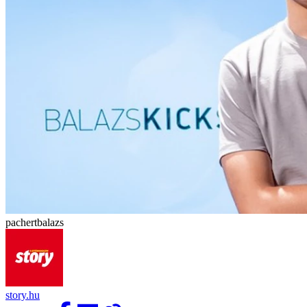
pachertbalazs
story.hu