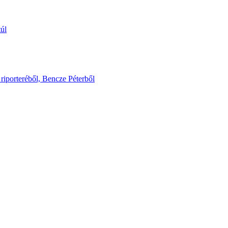
túl
riporteréből, Bencze Péterből