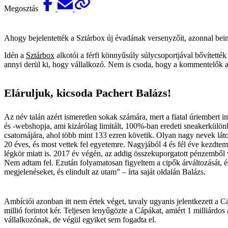
Megosztás
Ahogy bejelentették a Sztárbox új évadának versenyzőit, azonnal bein
Idén a
Sztárbox
alkotói a férfi könnyűsúly súlycsoportjával bővítetté
annyi derül ki, hogy vállalkozó. Nem is csoda, hogy a kommentelők az
Eláruljuk, kicsoda Pachert Balázs!
Az név talán azért ismeretlen sokak számára, mert a fiatal úriembert 
és -webshopja, ami kizárólag limitált, 100%-ban eredeti sneakerkülönl
csatornájára, ahol több mint 133 ezren követik. Olyan nagy nevek lát
20 éves, és most vettek fel egyetemre. Nagyjából 4 és fél éve kezdtem
légkör miatt is. 2017 év végén, az addig összekuporgatott pénzemből v
Nem adtam fel. Ezután folyamatosan figyeltem a cipők árváltozását, 
megjelenéseket, és elindult az utam” – írta saját oldalán Balázs.
Ambíciói azonban itt nem értek véget, tavaly ugyanis jelentkezett a C
millió forintot kér. Teljesen lenyűgözte a Cápákat, amiért 1 milliárdos
vállalkozónak, de végül egyiket sem fogadta el.