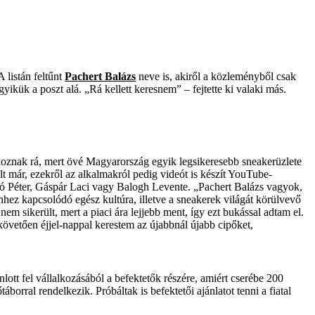
 listán feltűnt
Pachert Balázs
neve is, akiről a közleményből csak
kük a poszt alá. „Rá kellett keresnem” – fejtette ki valaki más.
oznak rá, mert övé Magyarország egyik legsikeresebb sneakerüzlete
lt már, ezekről az alkalmakról pedig videót is készít YouTube-
ártó Péter, Gáspár Laci vagy Balogh Levente. „Pachert Balázs vagyok,
hhez kapcsolódó egész kultúra, illetve a sneakerek világát körülvevő
 sikerült, mert a piaci ára lejjebb ment, így ezt bukással adtam el.
övetően éjjel-nappal kerestem az újabbnál újabb cipőket,
ott fel vállalkozásából a befektetők részére, amiért cserébe 200
borral rendelkezik. Próbáltak is befektetői ajánlatot tenni a fiatal