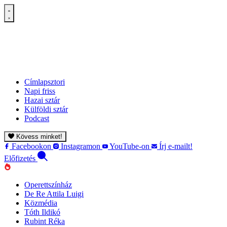
Címlapsztori
Napi friss
Hazai sztár
Külföldi sztár
Podcast
Kövess minket!
Facebookon
Instagramon
YouTube-on
Írj e-mailt!
Előfizetés
Operettszínház
De Re Attila Luigi
Közmédia
Tóth Ildikó
Rubint Réka