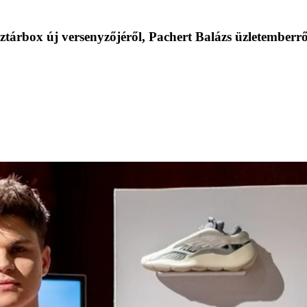
ztárbox új versenyzőjéről, Pachert Balázs üzletemberrő