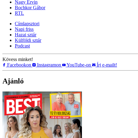
Nagy Ervin
Bochkor Gábor
RTL
Címlapsztori
Napi friss
Hazai sztár
Külföldi sztár
Podcast
Kövess minket!
Facebookon
Instagramon
YouTube-on
Írj e-mailt!
Ajánló