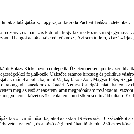
dultak a találgatások, hogy vajon kicsoda Pachert Balázs üzletember.
k a mezőnyt, és már az is kiderült, hogy kik mérkőznek meg egymással. A
onnal hangot adtak a véleményüknek: „Azt sem tudom, ki az” – írja egyi
inkább
Balázs Kicks
néven emlegetik. Üzletemberként pedig azért hivatk
egességekkel foglalkozik. Üzletébe számos híresség és politikus vásáro
ogattak már el a boltjába, mint Majka, Jákob Zoli, Magyar Péter, Szijj
 el rajongani a sneakerek világáért. Nemcsak a cipők miatt, hanem az e
ettem meg az első sneakerem, amit megpróbáltam továbbadni, viszont nem
és megvettem a következő sneakerem, amit sikeresen továbbadtam. Ezt k
ápák között című műsorba, ahol az akkor 19 éves srác 10 százalékot ajánl
 árbevételt generált, és a közösségi médiában több mint 230 ezres követőtá