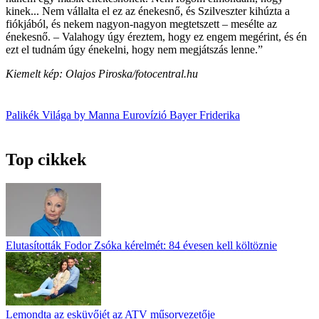
kinek... Nem vállalta el ez az énekesnő, és Szilveszter kihúzta a
fiókjából, és nekem nagyon-nagyon megtetszett – mesélte az
énekesnő. – Valahogy úgy éreztem, hogy ez engem megérint, és én
ezt el tudnám úgy énekelni, hogy nem megjátszás lenne.”
Kiemelt kép: Olajos Piroska/fotocentral.hu
Palikék Világa by Manna
Eurovízió
Bayer Friderika
Top cikkek
Elutasították Fodor Zsóka kérelmét: 84 évesen kell költöznie
Lemondta az esküvőjét az ATV műsorvezetője