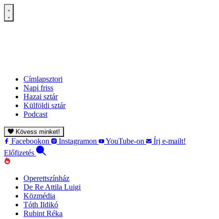
Címlapsztori
Napi friss
Hazai sztár
Külföldi sztár
Podcast
Kövess minket!
Facebookon
Instagramon
YouTube-on
Írj e-mailt!
Előfizetés
Operettszínház
De Re Attila Luigi
Közmédia
Tóth Ildikó
Rubint Réka