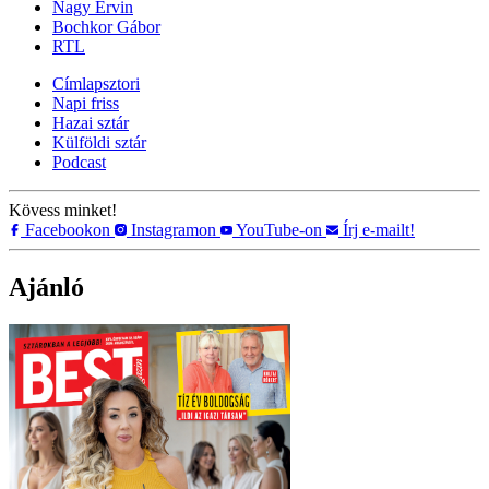
Nagy Ervin
Bochkor Gábor
RTL
Címlapsztori
Napi friss
Hazai sztár
Külföldi sztár
Podcast
Kövess minket!
Facebookon
Instagramon
YouTube-on
Írj e-mailt!
Ajánló