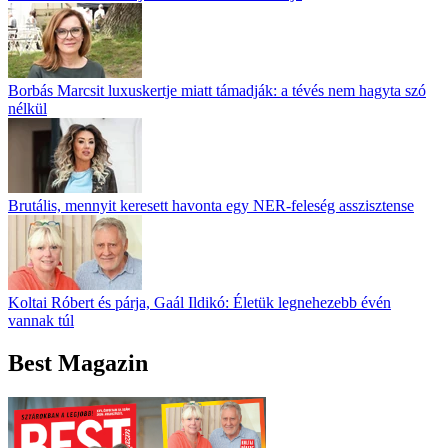
Borbás Marcsit luxuskertje miatt támadják: a tévés nem hagyta szó
nélkül
Brutális, mennyit keresett havonta egy NER-feleség asszisztense
Koltai Róbert és párja, Gaál Ildikó: Életük legnehezebb évén
vannak túl
Best Magazin