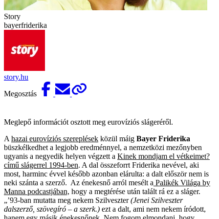
Story
bayerfriderika
story.hu
Megosztás
Meglepő információt osztott meg eurovíziós slágeréről.
A
hazai eurovíziós szereplések
közül máig
Bayer Friderika
büszkélkedhet a legjobb eredménnyel, a nemzetközi mezőnyben
ugyanis a negyedik helyen végzett a
Kinek mondjam el vétkeimet?
című slágerrel 1994-ben
. A dal összeforrt Friderika nevével, aki
most, harminc évvel később azonban elárulta: a dalt először nem is
neki szánta a szerző. Az énekesnő arról mesélt a
Palikék Világa by
Manna podcastjában,
hogy a megtérése után talált rá ez a sláger.
„’93-ban mutatta meg nekem Szilveszter
(Jenei Szilveszter
dalszerző, szövegíró – a szerk.)
ezt a dalt, ami nem nekem íródott,
hanem egy másik énekesnőnek. Nem fogom elmondani, hogy