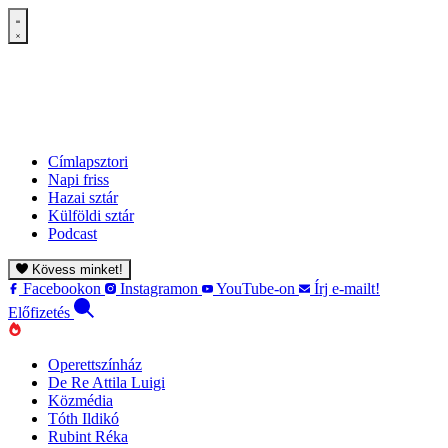
Címlapsztori
Napi friss
Hazai sztár
Külföldi sztár
Podcast
Kövess minket!
Facebookon
Instagramon
YouTube-on
Írj e-mailt!
Előfizetés
Operettszínház
De Re Attila Luigi
Közmédia
Tóth Ildikó
Rubint Réka