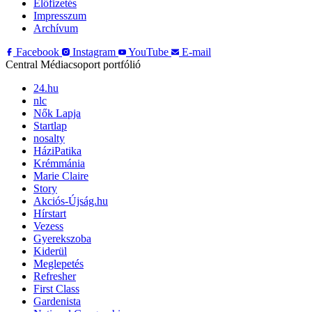
Előfizetés
Impresszum
Archívum
Facebook
Instagram
YouTube
E-mail
Central Médiacsoport portfólió
24.hu
nlc
Nők Lapja
Startlap
nosalty
HáziPatika
Krémmánia
Marie Claire
Story
Akciós-Újság.hu
Hírstart
Vezess
Gyerekszoba
Kiderül
Meglepetés
Refresher
First Class
Gardenista