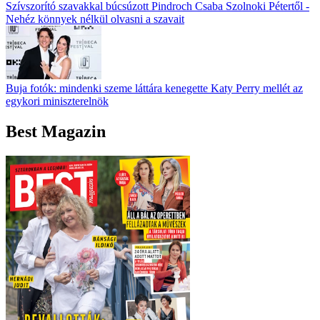
Szívszorító szavakkal búcsúzott Pindroch Csaba Szolnoki Pétertől -
Nehéz könnyek nélkül olvasni a szavait
Buja fotók: mindenki szeme láttára kenegette Katy Perry mellét az
egykori miniszterelnök
Best Magazin