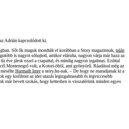
 az Adrián kapcsolódott ki.
sságban. Sőt ők maguk mondták el korábban a Story magazinnak,
talán
utóbb is nagyot sóhajtott, amikor elárulta, nagyon várja már haza az
 tíz éve járok ezzel a csapattal, és mindig nagyon izgalmas. Ezúttal
A cél Montenegró volt, a Kotori-öböl, ami gyönyörű. Ráadásul még az
– mesélte
Harmath Imre
a story.hu-nak. – De hogy ne maradjanak ki a
gok egy kisfilmet az idei utazás legizgalmasabb és legviccesebb
nk már bevett szokás, hogy kettesben is visszatérünk minden egyes