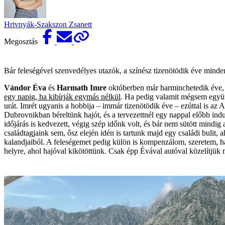
Hrivnyák-Szakszon Zsanett
Megosztás
Bár feleségével szenvedélyes utazók, a színész tizenötödik éve minden 
Vándor Éva
és
Harmath Imre
októberben már harminchetedik éve, 
egy napig, ha kibírják egymás nélkül
. Ha pedig valamit mégsem együtt
urát. Imrét ugyanis a hobbija – immár tizenötödik éve – ezúttal is az A
Dubrovnikban béreltünk hajót, és a tervezettnél egy nappal előbb in
időjárás is kedvezett, végig szép időnk volt, és bár nem sütött mindi
családtagjaink sem, ősz elején idén is tartunk majd egy családi bulit,
kalandjaiból. A feleségemet pedig külön is kompenzálom, szeretem, h
helyre, ahol hajóval kikötöttünk. Csak épp Évával autóval közelítjük m