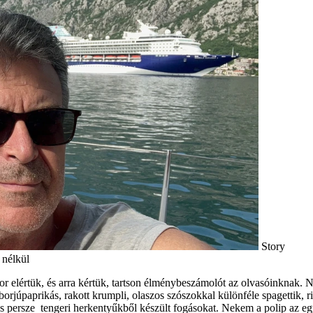
Story
 nélkül
 elértük, és arra kértük, tartson élménybeszámolót az olvasóinknak. Nem 
 borjúpaprikás, rakott krumpli, olaszos szószokkal különféle spagettik, r
t és persze tengeri herkentyűkből készült fogásokat. Nekem a polip az 