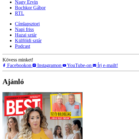
Nagy Ervin
Bochkor Gábor
RTL
Címlapsztori
Napi friss
Hazai sztár
Külföldi sztár
Podcast
Kövess minket!
Facebookon
Instagramon
YouTube-on
Írj e-mailt!
Ajánló