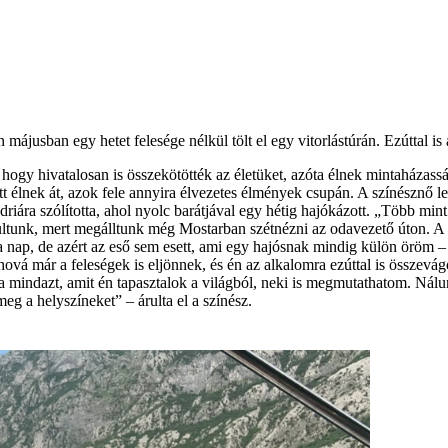
májusban egy hetet felesége nélkül tölt el egy vitorlástúrán. Ezúttal is
hogy hivatalosan is összekötötték az életüket, azóta élnek mintaháza
 élnek át, azok fele annyira élvezetes élmények csupán. A színésznő leg
driára szólította, ahol nyolc barátjával egy hétig hajókázott. „Több mint
dultunk, mert megálltunk még Mostarban szétnézni az odavezető úton. 
g a nap, de azért az eső sem esett, ami egy hajósnak mindig külön öröm 
 ahová már a feleségek is eljönnek, és én az alkalomra ezúttal is összevá
a mindazt, amit én tapasztalok a világból, neki is megmutathatom. Nálu
eg a helyszíneket” – árulta el a színész.