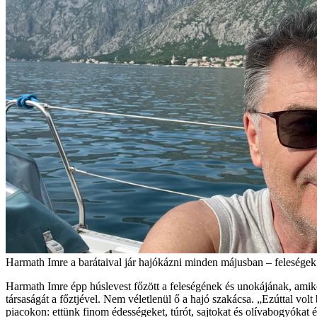
Harmath Imre a barátaival jár hajókázni minden májusban – feleségek
Harmath Imre épp húslevest főzött a feleségének és unokájának, amikor
társaságát a főztjével. Nem véletlenül ő a hajó szakácsa. „Ezúttal volt
piacokon: ettünk finom édességeket, túrót, sajtokat és olívabogyóka