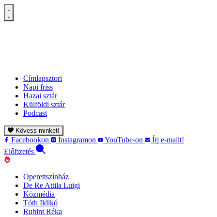
Címlapsztori
Napi friss
Hazai sztár
Külföldi sztár
Podcast
Kövess minket!
Facebookon
Instagramon
YouTube-on
Írj e-mailt!
Előfizetés
Operettszínház
De Re Attila Luigi
Közmédia
Tóth Ildikó
Rubint Réka