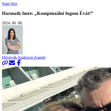
Napi friss
Harmath Imre: „Kompenzálni fogom Évát!”
2024. 06. 08.
Hrivnyák-Szakszon Zsanett