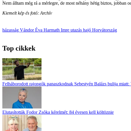
Nem álltam még rá a mérlegre, de most néhány hétig biztos, jobban od
Kiemelt kép és fotó: Archív
házasság
Vándor Éva
Harmath Imre
utazás
hajó
Horvátország
Top cikkek
Felháborodott rajongók panaszkodnak Sebestyén Balázs bulija miatt: 
Elutasították Fodor Zsóka kérelmét: 84 évesen kell költöznie