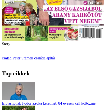
Story
család
Peter Srámek
családalapítás
Top cikkek
Elutasították Fodor Zsóka kérelmét: 84 évesen kell költöznie