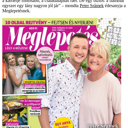
a karrierje fontosabb, a családalapítás ráér. De egy biztos: a fiammal
egyszer egy lány nagyon jól jár” – mondta
Peter Srámek
édesanyja a
Meglepetésnek.