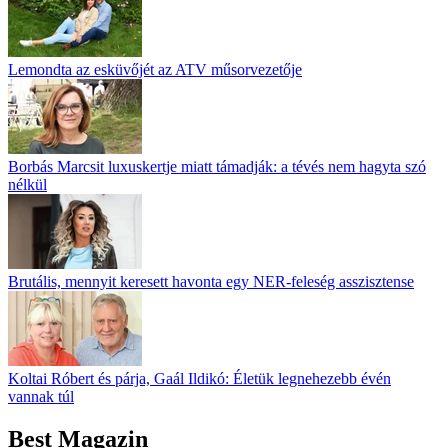
Lemondta az esküvőjét az ATV műsorvezetője
Borbás Marcsit luxuskertje miatt támadják: a tévés nem hagyta szó
nélkül
Brutális, mennyit keresett havonta egy NER-feleség asszisztense
Koltai Róbert és párja, Gaál Ildikó: Életük legnehezebb évén
vannak túl
Best Magazin