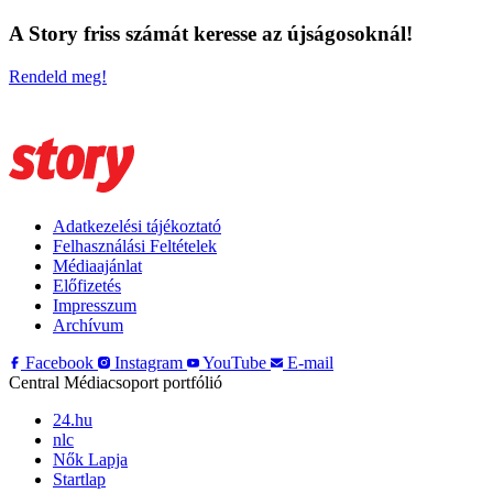
A Story friss számát keresse az újságosoknál!
Rendeld meg!
Adatkezelési tájékoztató
Felhasználási Feltételek
Médiaajánlat
Előfizetés
Impresszum
Archívum
Facebook
Instagram
YouTube
E-mail
Central Médiacsoport portfólió
24.hu
nlc
Nők Lapja
Startlap