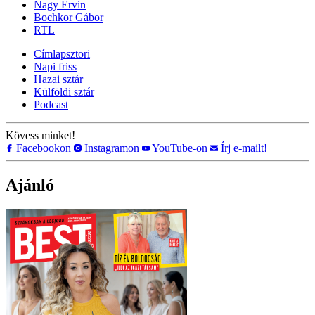
Nagy Ervin
Bochkor Gábor
RTL
Címlapsztori
Napi friss
Hazai sztár
Külföldi sztár
Podcast
Kövess minket!
Facebookon
Instagramon
YouTube-on
Írj e-mailt!
Ajánló