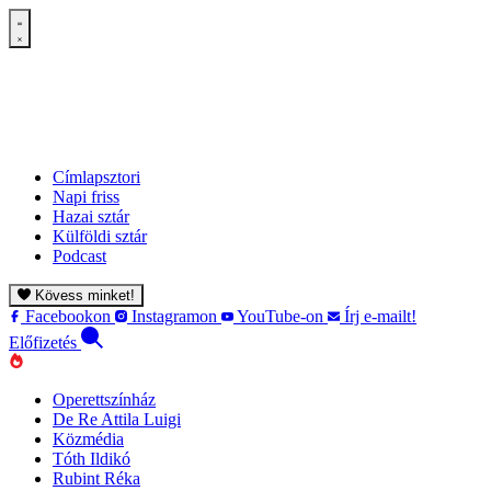
Címlapsztori
Napi friss
Hazai sztár
Külföldi sztár
Podcast
Kövess minket!
Facebookon
Instagramon
YouTube-on
Írj e-mailt!
Előfizetés
Operettszínház
De Re Attila Luigi
Közmédia
Tóth Ildikó
Rubint Réka