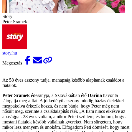
Story
Peter Sramek
story.hu
Megosztás
Az 58 éves asszony tudja, manapság később alapítanak családot a
fiatalok.
Peter Srámek
édesanyja, a Szlovákiában élő
Dárina
havonta
látogatja meg a fiát. A jó kedélyű asszony mindig házias ételekkel
megpakolva érkezik hozzá, és nem bánja, hogy Peter még nem
nősült meg, szerinte a családalapítás ráér. „A fiam nincs elkésve az
apasággal. 28 éves voltam, amikor Petert szültem, és tudom, hogy a
mostani fiatalok később vállalnak gyereket. Nem sürgetem, hogy
mikor lesz menyem és unokám. Elfogadom Peti döntését, hogy most