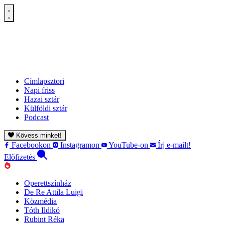
Címlapsztori
Napi friss
Hazai sztár
Külföldi sztár
Podcast
Kövess minket!
Facebookon
Instagramon
YouTube-on
Írj e-mailt!
Előfizetés
Operettszínház
De Re Attila Luigi
Közmédia
Tóth Ildikó
Rubint Réka