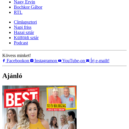
Nagy Ervin
Bochkor Gábor
RTL
Címlapsztori
Napi friss
Hazai sztár
Külföldi sztár
Podcast
Kövess minket!
Facebookon
Instagramon
YouTube-on
Írj e-mailt!
Ajánló