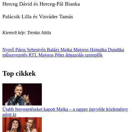
Herceg Dávid és Herceg-Pál Bianka
Palácsik Lilla és Visváder Tamás
Kiemelt kép: Trenka Attila
Nyerő Páros
Sebestyén Balázs
Majka
Majoros Hajnalka
Dundika
műsorvezetés
RTL
Majoros Péter
átigazolás
szereplők
Top cikkek
Újabb fenyegetéseket kapott Majka – a rapper ügyvéde közleményt
adott ki