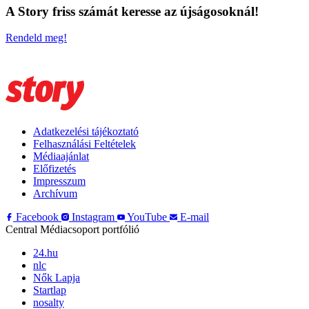
A Story friss számát keresse az újságosoknál!
Rendeld meg!
Adatkezelési tájékoztató
Felhasználási Feltételek
Médiaajánlat
Előfizetés
Impresszum
Archívum
Facebook
Instagram
YouTube
E-mail
Central Médiacsoport portfólió
24.hu
nlc
Nők Lapja
Startlap
nosalty