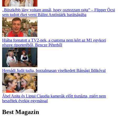
„Büszkébb lány voltam annál, hogy osztozzam rajta” – Flipper Öcsi
sem tudott éket verni Bálint Antóniáék barátságába
Hiába forgatott a TV2-nek, a csatorna nem kért az M1 egykori
részeg riporteréből, Bencze Péterből
Hernádi Judit tudja, borzalmasan viselkedett Bánsági Ildikóval
Ábel Anita és Liptai Claudia kamerák előtt tisztázta, miért nem
beszéltek évekig egymással
Best Magazin