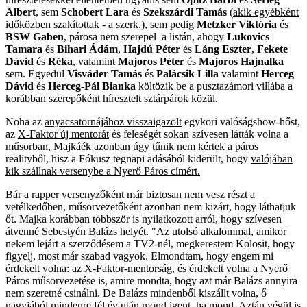
Albert
, sem
Schobert Lara
és
Szekszárdi Tamás
(
akik egyébként
időközben szakítottak
- a szerk.), sem pedig
Metzker Viktória
és
BSW Gaben
, párosa nem szerepel a listán, ahogy
Lukovics
Tamara
és
Bihari Ádám
,
Hajdú Péter
és
Láng Eszter
,
Fekete
Dávid
és
Réka
, valamint
Majoros Péter
és
Majoros Hajnalka
sem. Egyedül
Visváder Tamás
és
Palácsik Lilla
valamint
Herceg
Dávid
és
Herceg-Pál Bianka
költözik be a pusztazámori villába a
korábban szerepőként híresztelt sztárpárok közül.
Noha az
anyacsatornájához visszaigazolt
egykori valóságshow-hőst,
az
X-Faktor új mentorát
és feleségét sokan szívesen látták volna a
műsorban, Majkáék azonban úgy tűnik nem kértek a páros
realityből, hisz a Fókusz tegnapi adásából kiderült, hogy
valójában
kik szállnak versenybe a Nyerő Páros címért.
Bár a rapper versenyzőként már biztosan nem vesz részt a
vetélkedőben, műsorvezetőként azonban nem kizárt, hogy láthatjuk
őt. Majka korábban többször is nyilatkozott arról, hogy szívesen
átvenné Sebestyén Balázs helyét. "Az utolsó alkalommal, amikor
nekem lejárt a szerződésem a TV2-nél, megkerestem Kolosit, hogy
figyelj, most már szabad vagyok. Elmondtam, hogy engem mi
érdekelt volna: az X-Faktor-mentorság, és érdekelt volna a Nyerő
Páros műsorvezetése is, amire mondta, hogy azt már Balázs annyira
nem szeretné csinálni. De Balázs mindenből kiszállt volna, ő
nagyjából mindenre fél év után mond igent, ha mond. Aztán végül is