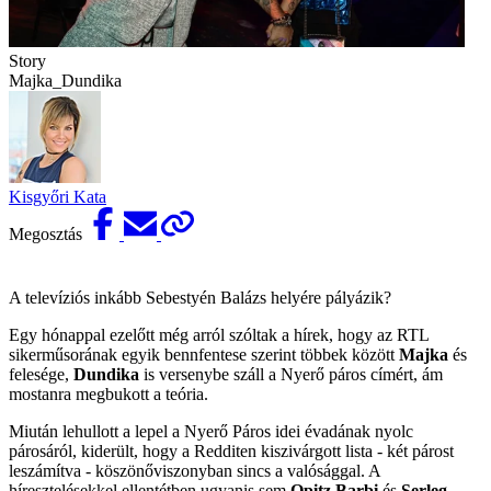
Story
Majka_Dundika
Kisgyőri Kata
Megosztás
A televíziós inkább Sebestyén Balázs helyére pályázik?
Egy hónappal ezelőtt még arról szóltak a hírek, hogy az RTL
sikerműsorának egyik bennfentese szerint többek között
Majka
és
felesége,
Dundika
is versenybe száll a Nyerő páros címért, ám
mostanra megbukott a teória.
Miután lehullott a lepel a Nyerő Páros idei évadának nyolc
párosáról, kiderült, hogy a Redditen kiszivárgott lista - két párost
leszámítva - köszönőviszonyban sincs a valósággal. A
híresztelésekkel ellentétben ugyanis sem
Opitz Barbi
és
Serleg