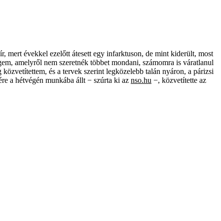
ír, mert évekkel ezelőtt átesett egy infarktuson, de mint kiderült, most
gem, amelyről nem szeretnék többet mondani, számomra is váratlanul
 közvetítettem, és a tervek szerint legközelebb talán nyáron, a párizsi
re a hétvégén munkába állt − szúrta ki az
nso.hu
−, közvetítette az