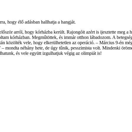
arra, hogy élő adásban hallhatja a hangját.
először arról, hogy kórházba került. Rajongóit azért is ijesztette meg a h
 voltam kórházban. Megműtöttek, és immár otthon lábadozom. A betegsé
 után közölték vele, hogy elkerülhetetlen az operáció. – Március 9-én még
” – mondta néhány hete, de úgy tűnik, pesszimista volt. Mindenki örömé
nk, és vele együtt izgulhatjuk végig az olimpiát is!