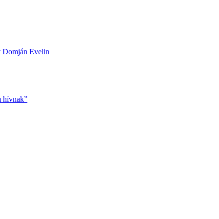
ett Domján Evelin
m hívnak”