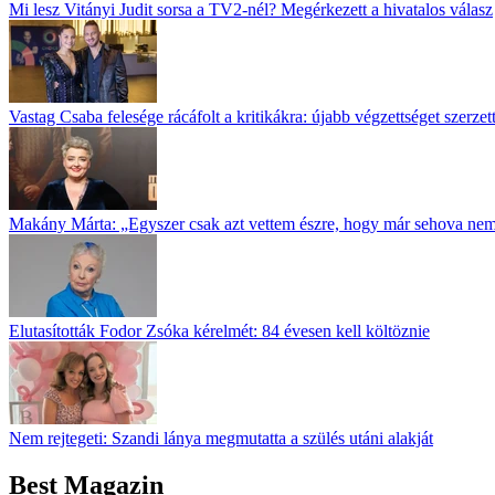
Mi lesz Vitányi Judit sorsa a TV2-nél? Megérkezett a hivatalos válasz
Vastag Csaba felesége rácáfolt a kritikákra: újabb végzettséget szerz
Makány Márta: „Egyszer csak azt vettem észre, hogy már sehova ne
Elutasították Fodor Zsóka kérelmét: 84 évesen kell költöznie
Nem rejtegeti: Szandi lánya megmutatta a szülés utáni alakját
Best Magazin