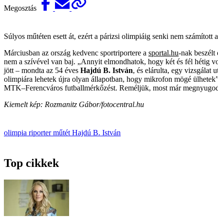
Megosztás
Súlyos műtéten esett át, ezért a párizsi olimpiáig senki nem számított 
Márciusban az ország kedvenc sportriportere a
sportal.hu
-nak beszélt 
nem a szívével van baj. „Annyit elmondhatok, hogy két és fél hétig
jött – mondta az 54 éves
Hajdú B. István
, és elárulta, egy vizsgálat
olimpiára lehetek újra olyan állapotban, hogy mikrofon mögé ülhetek
MTK–Ferencváros futballmérkőzést. Reméljük, most már megnyugodhatu
Kiemelt kép: Rozmanitz Gábor/fotocentral.hu
olimpia
riporter
műtét
Hajdú B. István
Top cikkek