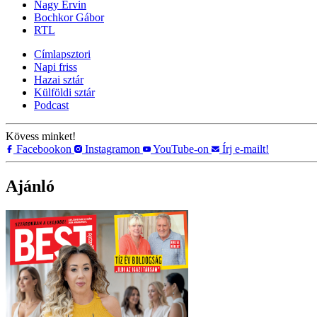
Nagy Ervin
Bochkor Gábor
RTL
Címlapsztori
Napi friss
Hazai sztár
Külföldi sztár
Podcast
Kövess minket!
Facebookon
Instagramon
YouTube-on
Írj e-mailt!
Ajánló