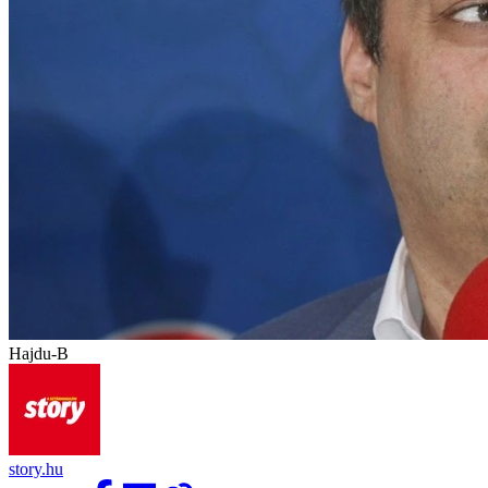
Hajdu-B
story.hu