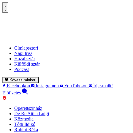
Címlapsztori
Napi friss
Hazai sztár
Külföldi sztár
Podcast
Kövess minket!
Facebookon
Instagramon
YouTube-on
Írj e-mailt!
Előfizetés
Operettszínház
De Re Attila Luigi
Közmédia
Tóth Ildikó
Rubint Réka