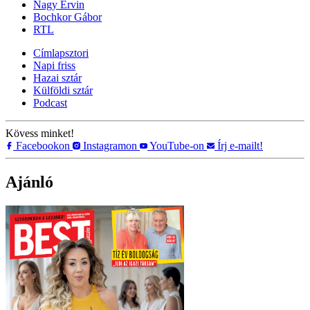
Nagy Ervin
Bochkor Gábor
RTL
Címlapsztori
Napi friss
Hazai sztár
Külföldi sztár
Podcast
Kövess minket!
Facebookon
Instagramon
YouTube-on
Írj e-mailt!
Ajánló