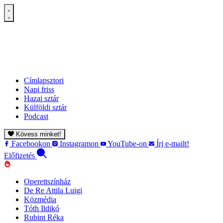
Címlapsztori
Napi friss
Hazai sztár
Külföldi sztár
Podcast
Kövess minket!
Facebookon
Instagramon
YouTube-on
Írj e-mailt!
Előfizetés
Operettszínház
De Re Attila Luigi
Közmédia
Tóth Ildikó
Rubint Réka