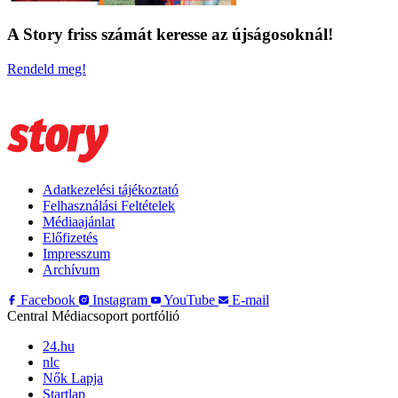
A Story friss számát keresse az újságosoknál!
Rendeld meg!
Adatkezelési tájékoztató
Felhasználási Feltételek
Médiaajánlat
Előfizetés
Impresszum
Archívum
Facebook
Instagram
YouTube
E-mail
Central Médiacsoport portfólió
24.hu
nlc
Nők Lapja
Startlap