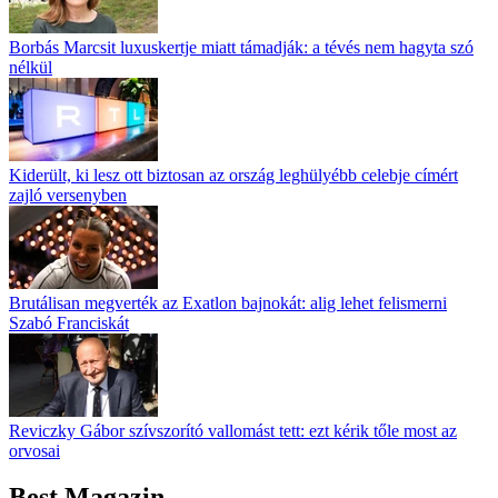
Borbás Marcsit luxuskertje miatt támadják: a tévés nem hagyta szó
nélkül
Kiderült, ki lesz ott biztosan az ország leghülyébb celebje címért
zajló versenyben
Brutálisan megverték az Exatlon bajnokát: alig lehet felismerni
Szabó Franciskát
Reviczky Gábor szívszorító vallomást tett: ezt kérik tőle most az
orvosai
Best Magazin