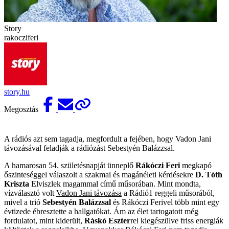
Story
rakocziferi
story.hu
Megosztás
A rádiós azt sem tagadja, megfordult a fejében, hogy Vadon Jani
távozásával feladják a rádiózást Sebestyén Balázzsal.
A hamarosan 54. születésnapját ünneplő
Rákóczi Feri
megkapó
őszinteséggel válaszolt a szakmai és magánéleti kérdésekre
D. Tóth
Kriszta
Elviszlek magammal című műsorában. Mint mondta,
vízválasztó volt
Vadon Jani távozása
a Rádió1 reggeli műsorából,
mivel a trió
Sebestyén Balázzsal
és Rákóczi Ferivel több mint egy
évtizede ébresztette a hallgatókat. Ám az élet tartogatott még
fordulatot, mint kiderült,
Ráskó Eszter
rel kiegészülve friss energiák