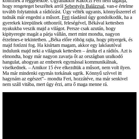
költöztek a reggeleikbe. Ugyanakkor Rákóczi Feri nem tagadja,
hogy rengeteget beszéltek arról
Sebestyén Balázzsal
, van-e értelme
tovább folytatniuk a rádiózást. Úgy vélték ugyanis, könnyűszerrel el
tudnák már engedni a műsort.
Feri
ráadásul úgy gondolkodik, ha a
gyerekek kirepülnek otthonról, feleségével, Békával kettesben
nyakukba veszik majd a világot. Persze csak azután, hogy
kipityeregte magát a párja vállán, mert mint mondta, nagyon
érzelmes-e tekintetben. „Béka előre röhög rajta, hogy pityergek, és
majd fotózni fog. Ha kisírtam magam, akkor egy lakóautóval
indulunk majd neki a világnak kettesben
–
árulta el a rádiós. Azt is
elmondta, hogy már nagyon zavarja őt az országban uralkodó
hangulat, ahogyan az emberek egymással kommunikálnak,
viselkednek.
–
Amikor 15 éve elkezdtük a műsort, nem volt ilyen.
Ma már mindenki egymás torkának ugrik. Könnyű szívvel itt
hagynám az egészet”
–
mondta Feri, hozzátéve, ma már senkivel
nem száll vitába, mert úgy érzi, arra ő maga menne rá.