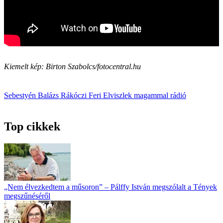
Kiemelt kép: Birton Szabolcs/fotocentral.hu
Sebestyén Balázs
Rákóczi Feri
Elviszlek magammal
rádió
Top cikkek
„Nem élvezkedtem a műsoron” – Pálffy István megszólalt a Tények
megszűnéséről