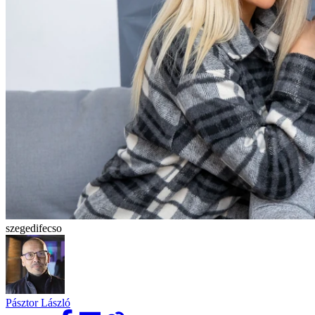
szegedifecso
Pásztor László