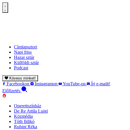
Címlapsztori
Napi friss
Hazai sztár
Külföldi sztár
Podcast
Kövess minket!
Facebookon
Instagramon
YouTube-on
Írj e-mailt!
Előfizetés
Operettszínház
De Re Attila Luigi
Közmédia
Tóth Ildikó
Rubint Réka