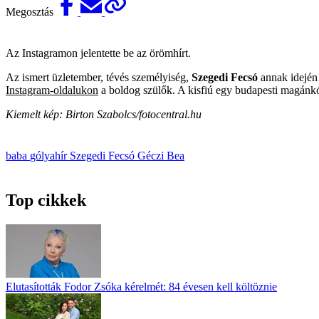
Megosztás
Az Instagramon jelentette be az örömhírt.
Az ismert üzletember, tévés személyiség,
Szegedi Fecsó
annak idején 
Instagram-oldalukon
a boldog szülők. A kisfiú egy budapesti magánkó
Kiemelt kép: Birton Szabolcs/fotocentral.hu
baba
gólyahír
Szegedi Fecsó
Géczi Bea
Top cikkek
Elutasították Fodor Zsóka kérelmét: 84 évesen kell költöznie