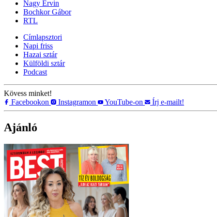
Nagy Ervin
Bochkor Gábor
RTL
Címlapsztori
Napi friss
Hazai sztár
Külföldi sztár
Podcast
Kövess minket!
Facebookon
Instagramon
YouTube-on
Írj e-mailt!
Ajánló