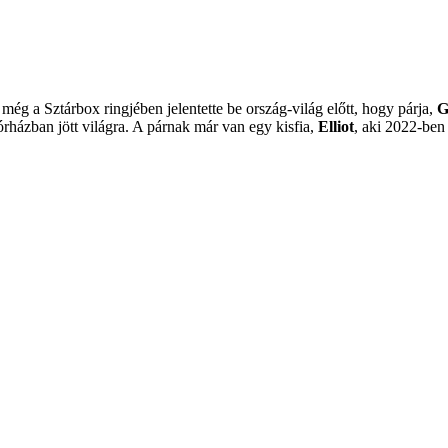
még a Sztárbox ringjében jelentette be ország-világ előtt, hogy párja,
G
rházban jött világra. A párnak már van egy kisfia,
Elliot
, aki 2022-ben