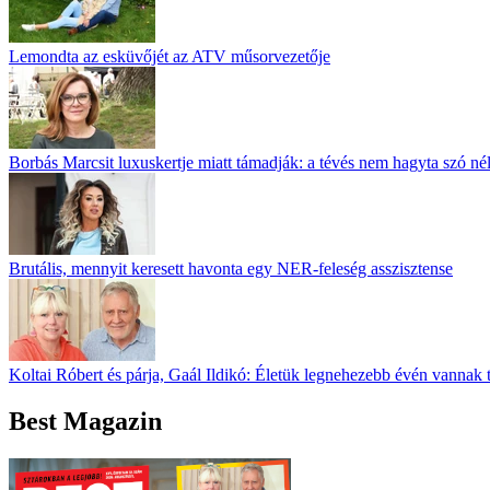
Lemondta az esküvőjét az ATV műsorvezetője
Borbás Marcsit luxuskertje miatt támadják: a tévés nem hagyta szó né
Brutális, mennyit keresett havonta egy NER-feleség asszisztense
Koltai Róbert és párja, Gaál Ildikó: Életük legnehezebb évén vannak 
Best Magazin