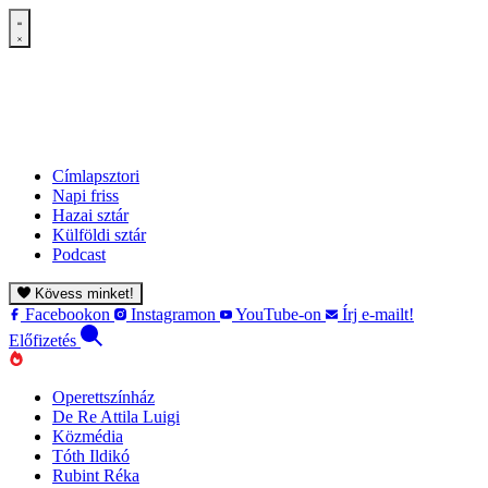
Címlapsztori
Napi friss
Hazai sztár
Külföldi sztár
Podcast
Kövess minket!
Facebookon
Instagramon
YouTube-on
Írj e-mailt!
Előfizetés
Operettszínház
De Re Attila Luigi
Közmédia
Tóth Ildikó
Rubint Réka