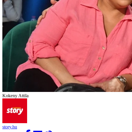
Kokeny Attila
story.hu