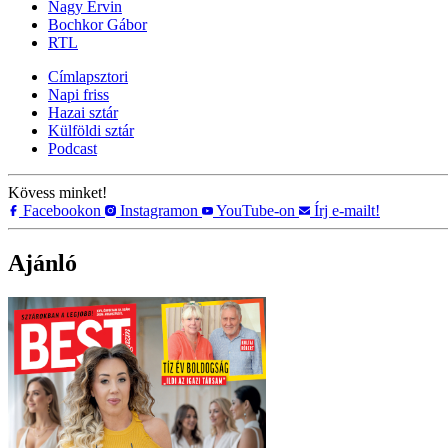
Nagy Ervin
Bochkor Gábor
RTL
Címlapsztori
Napi friss
Hazai sztár
Külföldi sztár
Podcast
Kövess minket!
Facebookon
Instagramon
YouTube-on
Írj e-mailt!
Ajánló