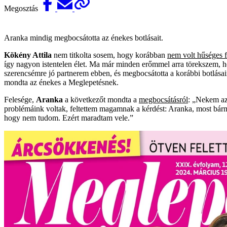
Megosztás
Aranka mindig megbocsátotta az énekes botlásait.
Kökény Attila
nem titkolta sosem, hogy korábban
nem volt hűséges f
így nagyon istentelen élet. Ma már minden erőmmel arra törekszem, h
szerencsémre jó partnerem ebben, és megbocsátotta a korábbi botlása
mondta az énekes a Meglepetésnek.
Felesége,
Aranka
a következőt mondta a
megbocsátásról
: „Nekem az
problémáink voltak, feltettem magamnak a kérdést: Aranka, most bármily
hogy nem tudom. Ezért maradtam vele.”