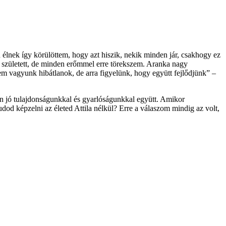
 élnek így körülöttem, hogy azt hiszik, nekik minden jár, csakhogy ez
k született, de minden erőmmel erre törekszem. Aranka nagy
m vagyunk hibátlanok, de arra figyelünk, hogy együtt fejlődjünk” –
n jó tulajdonságunkkal és gyarlóságunkkal együtt. Amikor
udod képzelni az életed Attila nélkül? Erre a válaszom mindig az volt,