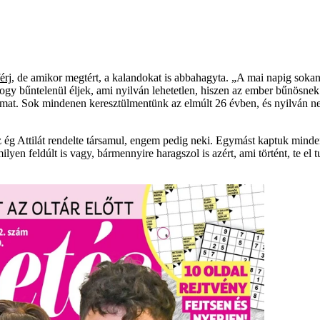
érj
, de amikor megtért, a kalandokat is abbahagyta. „A mai napig sokan
ogy bűntelenül éljek, ami nyilván lehetetlen, hiszen az ember bűnösne
imat. Sok mindenen keresztülmentünk az elmúlt 26 évben, és nyilván ne
 ég Attilát rendelte társamul, engem pedig neki. Egymást kaptuk minde
en feldúlt is vagy, bármennyire haragszol is azért, ami történt, te el t