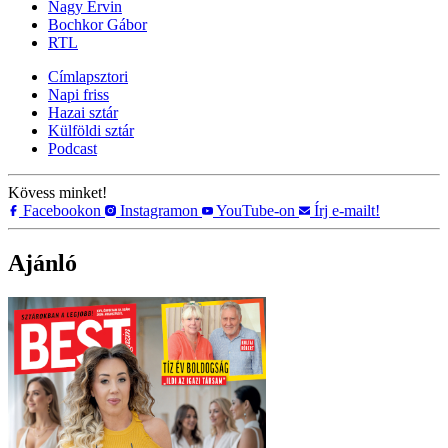
Nagy Ervin
Bochkor Gábor
RTL
Címlapsztori
Napi friss
Hazai sztár
Külföldi sztár
Podcast
Kövess minket!
Facebookon
Instagramon
YouTube-on
Írj e-mailt!
Ajánló