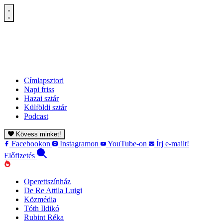
Címlapsztori
Napi friss
Hazai sztár
Külföldi sztár
Podcast
Kövess minket!
Facebookon
Instagramon
YouTube-on
Írj e-mailt!
Előfizetés
Operettszínház
De Re Attila Luigi
Közmédia
Tóth Ildikó
Rubint Réka