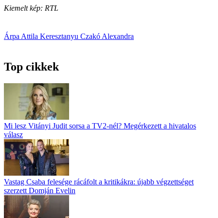
Kiemelt kép: RTL
Árpa Attila
Keresztanyu
Czakó Alexandra
Top cikkek
Mi lesz Vitányi Judit sorsa a TV2-nél? Megérkezett a hivatalos
válasz
Vastag Csaba felesége rácáfolt a kritikákra: újabb végzettséget
szerzett Domján Evelin