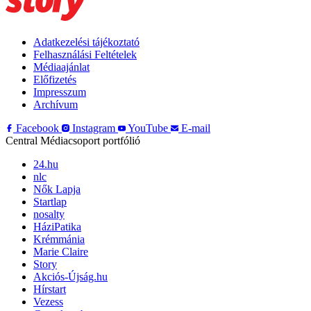
Adatkezelési tájékoztató
Felhasználási Feltételek
Médiaajánlat
Előfizetés
Impresszum
Archívum
Facebook
Instagram
YouTube
E-mail
Central Médiacsoport portfólió
24.hu
nlc
Nők Lapja
Startlap
nosalty
HáziPatika
Krémmánia
Marie Claire
Story
Akciós-Újság.hu
Hírstart
Vezess