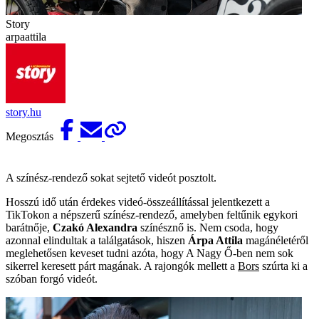
Story
arpaattila
story.hu
Megosztás
A színész-rendező sokat sejtető videót posztolt.
Hosszú idő után érdekes videó-összeállítással jelentkezett a
TikTokon a népszerű színész-rendező, amelyben feltűnik egykori
barátnője,
Czakó Alexandra
színésznő is. Nem csoda, hogy
azonnal elindultak a találgatások, hiszen
Árpa Attila
magánéletéről
meglehetősen keveset tudni azóta, hogy A Nagy Ő-ben nem sok
sikerrel keresett párt magának. A rajongók mellett a
Bors
szúrta ki a
szóban forgó videót.