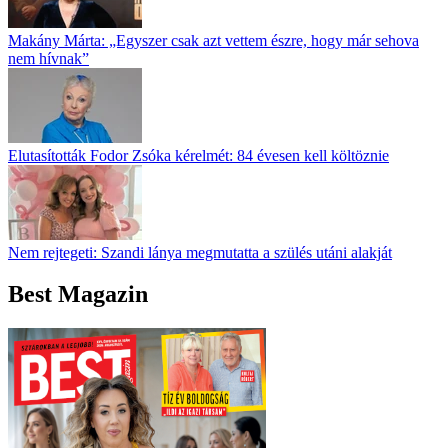
Makány Márta: „Egyszer csak azt vettem észre, hogy már sehova
nem hívnak”
Elutasították Fodor Zsóka kérelmét: 84 évesen kell költöznie
Nem rejtegeti: Szandi lánya megmutatta a szülés utáni alakját
Best Magazin