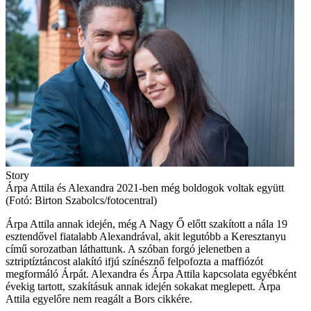
Story
Árpa Attila és Alexandra 2021-ben még boldogok voltak együtt
(Fotó: Birton Szabolcs/fotocentral)
Árpa Attila annak idején, még A Nagy Ő előtt szakított a nála 19
esztendővel fiatalabb Alexandrával, akit legutóbb a Keresztanyu
című sorozatban láthattunk. A szóban forgó jelenetben a
sztriptíztáncost alakító ifjú színésznő felpofozta a maffiózót
megformáló Árpát. Alexandra és Árpa Attila kapcsolata egyébként
évekig tartott, szakításuk annak idején sokakat meglepett. Árpa
Attila egyelőre nem reagált a Bors cikkére.