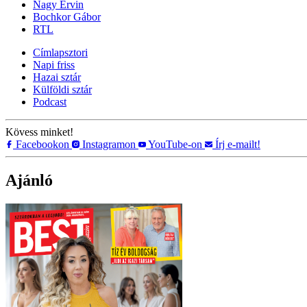
Nagy Ervin
Bochkor Gábor
RTL
Címlapsztori
Napi friss
Hazai sztár
Külföldi sztár
Podcast
Kövess minket!
Facebookon
Instagramon
YouTube-on
Írj e-mailt!
Ajánló