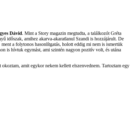
yes Dávid
. Mint a Story magazin megtudta, a találkozót Gréta
yű időszak, amihez akarva-akaratlanul Szandi is hozzájárult. De
 ment a folytonos hasonlítgatás, holott eddig mi nem is ismertük
on is hívtuk egymást, ami szintén nagyon pozitív volt, és utána
at okoztam, amit egykor nekem kellett elszenvednem. Tartoztam egy