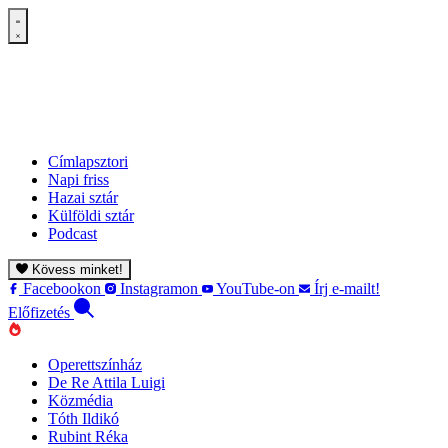
Címlapsztori
Napi friss
Hazai sztár
Külföldi sztár
Podcast
Kövess minket!
Facebookon
Instagramon
YouTube-on
Írj e-mailt!
Előfizetés
Operettszínház
De Re Attila Luigi
Közmédia
Tóth Ildikó
Rubint Réka