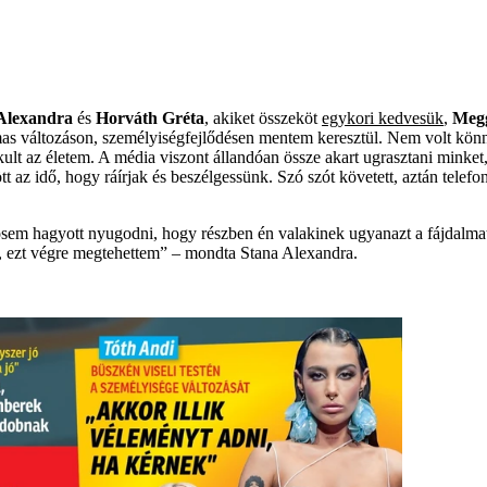
Alexandra
és
Horváth Gréta
, akiket összeköt
egykori kedvesük
,
Megg
mas változáson, személyiségfejlődésen mentem keresztül. Nem volt könn
ult az életem. A média viszont állandóan össze akart ugrasztani minket,
az idő, hogy ráírjak és beszélgessünk. Szó szót követett, aztán telefon
sosem hagyott nyugodni, hogy részben én valakinek ugyanazt a fájdalm
ém, ezt végre megtehettem” – mondta Stana Alexandra.