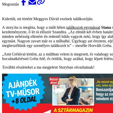
Megosztás
Kiderült, mi történt Meggyes Dávid exeinek találkozóján.
A story.hu is megírta, hogy a múlt héten
találkozott egymással
Stana 
kezdeményezte, ő írt rá először Szandira. „Az elmúlt két évben hatal
minden nehézség ellenére én rettentő hálás vagyok neki, hogy így alak
egymást. Nagyon zavart már ez a műbalhé. Úgyhogy azt éreztem, eljött 
megbeszéltünk egy személyes találkozót is” – mesélte Horváth Gréta.
„Ami Grétával történt, az a múltban velem is megesett, és valahogy 
bocsánatkéréssel Gréta felé, és örülök, hogy azáltal, hogy lépett fel
További részleteket a ma megjelent Storyban olvashatnak!