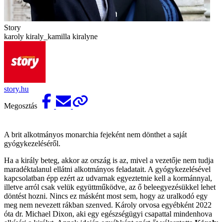
Story
karoly kiraly_kamilla kiralyne
story.hu
Megosztás
A brit alkotmányos monarchia fejeként nem dönthet a saját
gyógykezeléséről.
Ha a király beteg, akkor az ország is az, mivel a vezetője nem tudja
maradéktalanul ellátni alkotmányos feladatait. A gyógykezelésével
kapcsolatban épp ezért az udvarnak egyeztetnie kell a kormánnyal,
illetve arról csak velük együttműködve, az ő beleegyezésükkel lehet
döntést hozni. Nincs ez másként most sem, hogy az uralkodó egy
meg nem nevezett rákban szenved. Károly orvosa egyébként 2022
óta dr. Michael Dixon, aki egy egészségügyi csapattal mindenhova