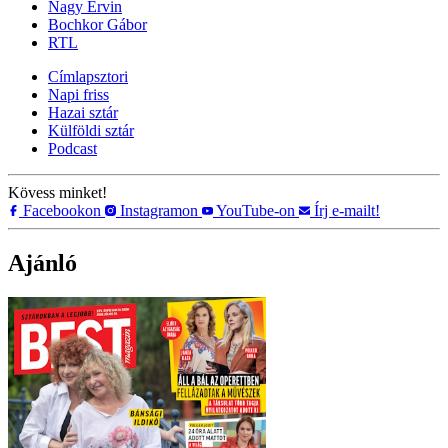
Nagy Ervin
Bochkor Gábor
RTL
Címlapsztori
Napi friss
Hazai sztár
Külföldi sztár
Podcast
Kövess minket!
Facebookon
Instagramon
YouTube-on
Írj e-mailt!
Ajánló