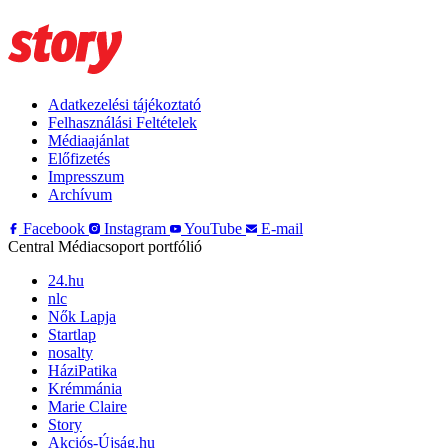
Adatkezelési tájékoztató
Felhasználási Feltételek
Médiaajánlat
Előfizetés
Impresszum
Archívum
Facebook
Instagram
YouTube
E-mail
Central Médiacsoport portfólió
24.hu
nlc
Nők Lapja
Startlap
nosalty
HáziPatika
Krémmánia
Marie Claire
Story
Akciós-Újság.hu