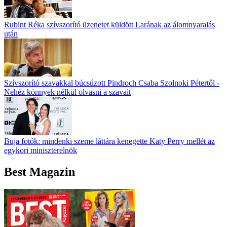
Rubint Réka szívszorító üzenetet küldött Larának az álomnyaralás
után
Szívszorító szavakkal búcsúzott Pindroch Csaba Szolnoki Pétertől -
Nehéz könnyek nélkül olvasni a szavait
Buja fotók: mindenki szeme láttára kenegette Katy Perry mellét az
egykori miniszterelnök
Best Magazin