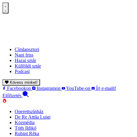
Címlapsztori
Napi friss
Hazai sztár
Külföldi sztár
Podcast
Kövess minket!
Facebookon
Instagramon
YouTube-on
Írj e-mailt!
Előfizetés
Operettszínház
De Re Attila Luigi
Közmédia
Tóth Ildikó
Rubint Réka