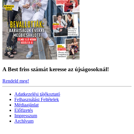
A Best friss számát keresse az újságosoknál!
Rendeld meg!
Adatkezelési tájékoztató
Felhasználási Feltételek
Médiaajánlat
Előfizetés
Impresszum
Archívum