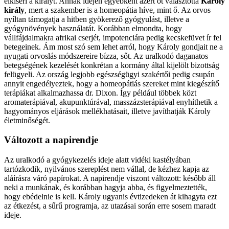
elkíséri a királyt. Annak idején egyébként azért őt választotta
Károly
király
, mert a szakember is a homeopátia híve, mint ő. Az orvos
nyíltan támogatja a hitben gyökerező gyógyulást, illetve a
gyógynövények használatát. Korábban elmondta, hogy
vállfájdalmakra afrikai cserjét, impotenciára pedig kecskefüvet ír fel
betegeinek. Ám most szó sem lehet arról, hogy Károly gondjait ne a
nyugati orvoslás módszereire bízza, sőt. Az uralkodó daganatos
betegségének kezelését konkrétan a kormány által kijelölt bizottság
felügyeli. Az ország legjobb egészségügyi szakértői pedig csupán
annyit engedélyeztek, hogy a homeopátiás szereket mint kiegészítő
terápiákat alkalmazhassa dr. Dixon. Így például többek közt
aromaterápiával, akupunktúrával, masszázsterápiával enyhíthetik a
hagyományos eljárások mellékhatásait, illetve javíthatják Károly
életminőségét.
Változott a napirendje
Az uralkodó a gyógykezelés ideje alatt vidéki kastélyában
tartózkodik, nyilvános szereplést nem vállal, de kézhez kapja az
aláírásra váró papírokat. A napirendje viszont változott: később áll
neki a munkának, és korábban hagyja abba, és figyelmeztették,
hogy ebédelnie is kell. Károly ugyanis évtizedeken át kihagyta ezt
az étkezést, a sűrű programja, az utazásai során erre sosem maradt
ideje.