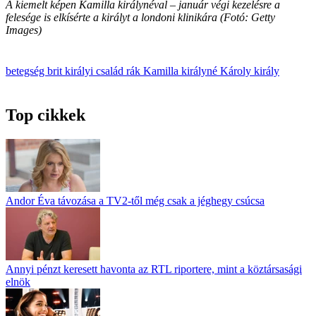
A kiemelt képen Kamilla királynéval – január végi kezelésre a
felesége is elkísérte a királyt a londoni klinikára (Fotó: Getty
Images)
betegség
brit királyi család
rák
Kamilla királyné
Károly király
Top cikkek
Andor Éva távozása a TV2-től még csak a jéghegy csúcsa
Annyi pénzt keresett havonta az RTL riportere, mint a köztársasági
elnök